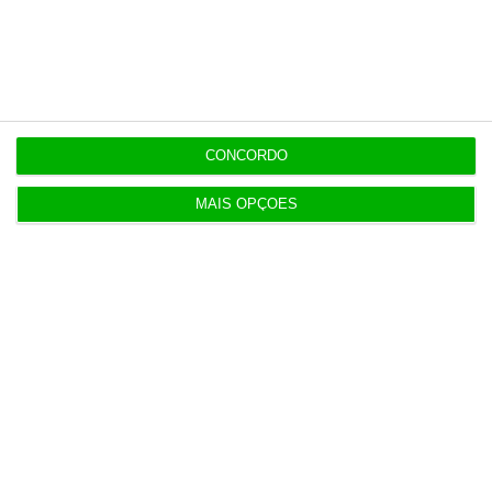
seguem.
1
https://eco.sapo.pt/2026/06/03/bce-considera-que-o-novo-choque-energetico-assusta-menos-que-2022/
Copiar
CONCORDO
MAIS OPÇÕES
Assine o ECO Premium
No momento em que a informação é
mais importante do que nunca, apoie
o jornalismo independente e rigoroso.
De que forma? Assine o ECO Premium e
tenha acesso a notícias exclusivas, à