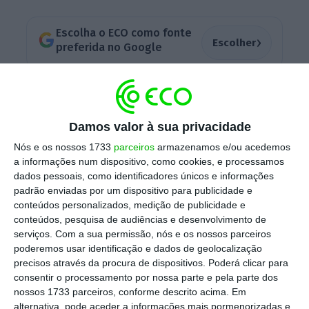
Escolha o ECO como fonte
›
Escolher
preferida no Google
A inflação na área do euro
chegou
a 3,2% em
maio, acima do objetivo do BCE, mas
o
Damos valor à sua privacidade
contexto macrofinanceiro atual é, em vários
Nós e os nossos 1733
parceiros
armazenamos e/ou acedemos
aspetos decisivos, menos explosivo.
A
a informações num dispositivo, como cookies, e processamos
diferença começa na natureza do choque.
dados pessoais, como identificadores únicos e informações
padrão enviadas por um dispositivo para publicidade e
conteúdos personalizados, medição de publicidade e
conteúdos, pesquisa de audiências e desenvolvimento de
Inflação na Zona Euro supera 3% pela primeira vez
serviços.
Com a sua permissão, nós e os nossos parceiros
desde 2023
poderemos usar identificação e dados de geolocalização
Ler Mais
precisos através da procura de dispositivos. Poderá clicar para
consentir o processamento por nossa parte e pela parte dos
nossos 1733 parceiros, conforme descrito acima. Em
Se em 2022 foi o gás natural o principal
alternativa, pode aceder a informações mais pormenorizadas e