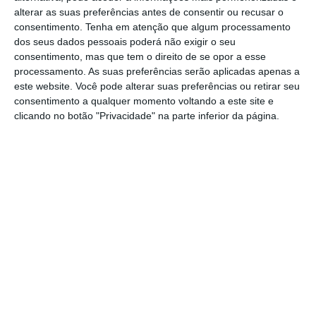
combustível da crise
, arrastando consigo os
alterar as suas preferências antes de consentir ou recusar o
consentimento.
Tenha em atenção que algum processamento
preços da eletricidade para máximos
dos seus dados pessoais poderá não exigir o seu
históricos,
desta vez é o petróleo que está no
consentimento, mas que tem o direito de se opor a esse
centro da perturbação
, com o Brent e o
processamento. As suas preferências serão aplicadas apenas a
este website. Você pode alterar suas preferências ou retirar seu
gasóleo a subirem mais rapidamente do que
consentimento a qualquer momento voltando a este site e
em 2022, mas com o gás e a eletricidade a
clicando no botão "Privacidade" na parte inferior da página.
reagirem de forma muito mais contida
porque, em grande medida, a Europa apostou
fortemente nas renováveis desde então.
“A sensibilidade direta dos preços ao
consumidor a um dado choque nos preços
grossistas de energia diminuiu”
, sendo o
exemplo mais claro “o crescente papel
amortecedor da eletricidade gerada a partir
de fontes renováveis”, referem Óscar Arce,