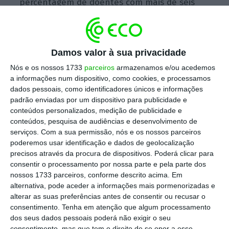
percentagem de doentes com mais de seis
meses de espera, em Madrid, mal atingir os
0,8%, contra os 21,6% do conjunto nacional.
Ou seja, a lista de espera prolongada —
Damos valor à sua privacidade
aquela que mais impacto tem na qualidade
Nós e os nossos 1733
parceiros
armazenamos e/ou acedemos
de vida do doente — é bastante residual
a informações num dispositivo, como cookies, e processamos
nesta região.
dados pessoais, como identificadores únicos e informações
padrão enviadas por um dispositivo para publicidade e
conteúdos personalizados, medição de publicidade e
Estes dados contrastam com a capacidade
conteúdos, pesquisa de audiências e desenvolvimento de
real de resposta do Sistema Nacional de
serviços.
Com a sua permissão, nós e os nossos parceiros
poderemos usar identificação e dados de geolocalização
Saúde (SNS), o que reflete um
precisos através da procura de dispositivos. Poderá clicar para
estrangulamento nas listas de espera em
consentir o processamento por nossa parte e pela parte dos
determinadas áreas. Mais concretamente, a
nossos 1733 parceiros, conforme descrito acima. Em
alternativa, pode aceder a informações mais pormenorizadas e
traumatologia conta com 200 584 doentes à
alterar as suas preferências antes de consentir ou recusar o
espera de intervenção; a oftalmologia, com
consentimento.
Tenha em atenção que algum processamento
172 974; a cirurgia geral e do aparelho
dos seus dados pessoais poderá não exigir o seu
consentimento, mas que tem o direito de se opor a esse