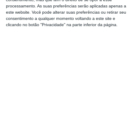
digestivo, com 149 749; e a urologia, com 75
processamento. As suas preferências serão aplicadas apenas a
086, lideram a pressão assistencial em
este website. Você pode alterar suas preferências ou retirar seu
Espanha.
consentimento a qualquer momento voltando a este site e
clicando no botão "Privacidade" na parte inferior da página.
Menos espera na
traumatologia
Na traumatologia, uma das especialidades
mais procuradas e com maior complexidade
organizacional, o tempo médio de espera no
conjunto do SNS atinge os 137 dias, enquanto
em Madrid se reduz para 54, o que representa
menos 83 dias. A diferença aumenta se
compararmos com outras comunidades, pois
na Andaluzia a espera ascende a 187 dias e
na Catalunha a 154.