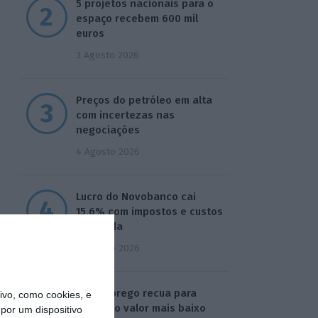
5 projetos nacionais para o
espaço recebem 600 mil
euros
3 Agosto 2026
Preços do petróleo em alta
com incertezas nas
negociações
4 Agosto 2026
Lucro do Novobanco cai
15,6% com impostos e custos
da venda
4 Agosto 2026
Desemprego recua para
vo, como cookies, e
5,3%. É o valor mais baixo
por um dispositivo