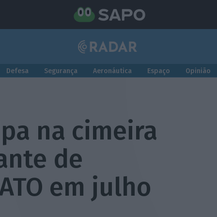
Defesa
Segurança
Aeronáutica
Espaço
Opinião
ipa na cimeira
ante de
ATO em julho