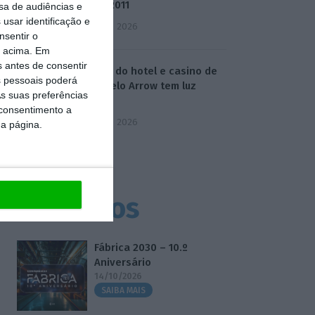
desde 2011
sa de audiências e
usar identificação e
5 Agosto 2026
nsentir o
o acima. Em
s antes de consentir
Compra do hotel e casino de
 pessoais poderá
Troia pelo Arrow tem luz
s suas preferências
verde
 consentimento a
5 Agosto 2026
da página.
Eventos
Fábrica 2030 – 10.º
Aniversário
14/10/2026
SAIBA MAIS