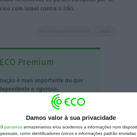
ciou com Israel contra o Irão.
https://eco.sapo.pt/2026/06/03/trump-participa-na-cimeira-mais-importante-de-sempre-da-nato-em-julho/
Copiar
 ECO Premium
mação é mais importante do que
dependente e rigoroso.
Premium e tenha acesso a notícias
nta, às reportagens e especiais que
Damos valor à sua privacidade
ória.
33
parceiros
armazenamos e/ou acedemos a informações num dispositi
essoais, como identificadores únicos e informações padrão enviadas 