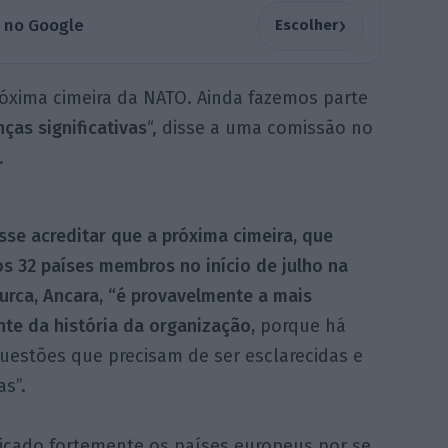
›
a no Google
Escolher
próxima cimeira da NATO. Ainda fazemos parte
as significativas
“, disse a uma comissão no
.
sse acreditar que a próxima cimeira, que
os 32 países membros no início de julho na
turca, Ancara, “é provavelmente a mais
te da história da organização,
porque há
uestões que precisam de ser esclarecidas e
as”.
ticado fortemente os países europeus por se