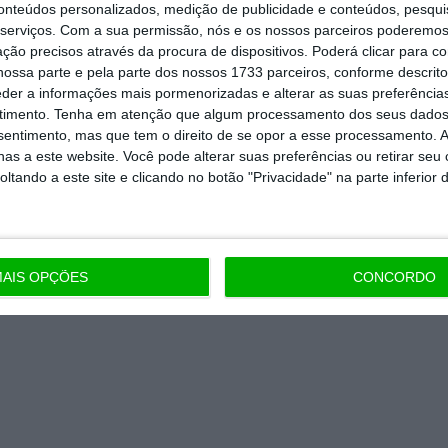
conteúdos personalizados, medição de publicidade e conteúdos, pesqui
 de apoiar o ECO e os seus
serviços.
Com a sua permissão, nós e os nossos parceiros poderemos 
artida é o jornalismo independente,
ção precisos através da procura de dispositivos. Poderá clicar para co
ossa parte e pela parte dos nossos 1733 parceiros, conforme descrit
eder a informações mais pormenorizadas e alterar as suas preferência
timento.
Tenha em atenção que algum processamento dos seus dados
Assine já
nsentimento, mas que tem o direito de se opor a esse processamento. A
as a este website. Você pode alterar suas preferências ou retirar seu
tando a este site e clicando no botão "Privacidade" na parte inferior 
todos os planos
AIS OPÇÕES
CONCORDO