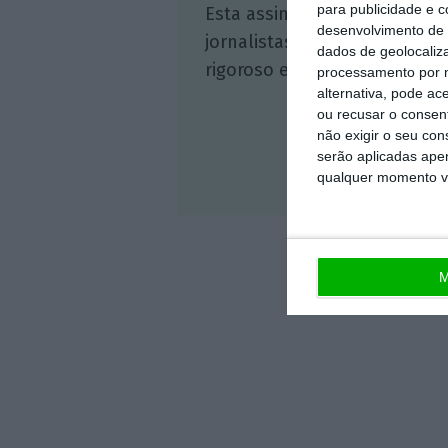
para publicidade e 
Esta assinatura é uma forma
desenvolvimento de 
jornalistas. A nossa contrap
dados de geolocaliza
rigoroso e credível.
processamento por n
alternativa, pode ac
ou recusar o consen
não exigir o seu co
serão aplicadas apen
qualquer momento vol
Veja 
M