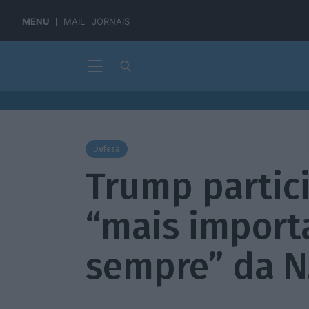
MENU
MAIL
JORNAIS
Defesa
Trump partic
“mais import
sempre” da N