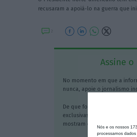
recusaram a apoiá-lo na guerra que ini
2
Assine o
No momento em que a infor
nunca, apoie o jornalismo in
De que forma? Assine o ECO 
exclusivas, à opinião que co
mostram o outro lado da hist
Nós e os nossos 17
processamos dados p