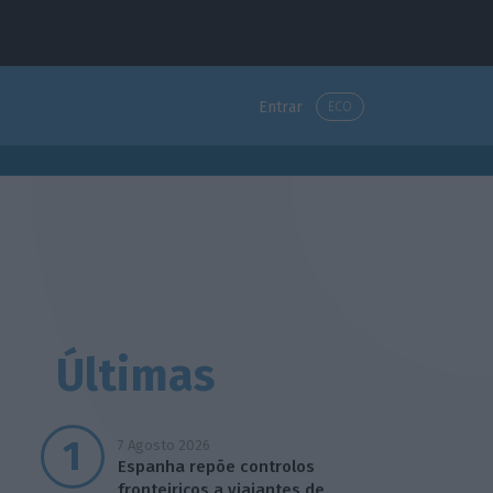
Entrar
ECO
Últimas
7 Agosto 2026
Espanha repõe controlos
fronteiriços a viajantes de