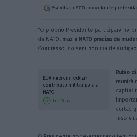
Escolha o ECO como fonte preferid
“O próprio Presidente participará na 
da NATO,
mas a NATO precisa de mudanç
Congresso, no segundo dia de audição
Rubio
di
EUA querem reduzir
reunirá 
contributo militar para a
capital 
NATO
importan
Ler Mais
certas q
resolvid
O Presidente norte-americano tem cri