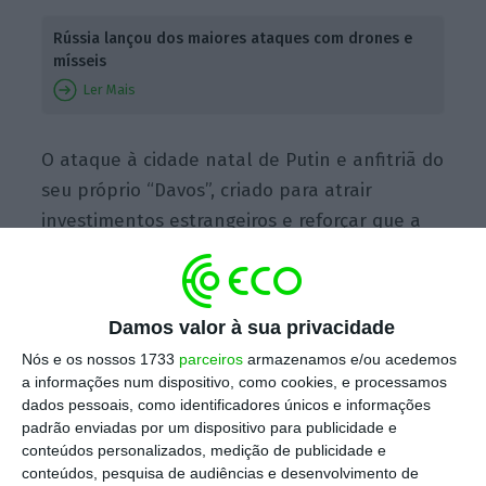
Rússia lançou dos maiores ataques com drones e
mísseis
Ler Mais
O ataque à cidade natal de Putin e anfitriã do
seu próprio “Davos”, criado para atrair
investimentos estrangeiros e reforçar que a
Rússia não está isolada globalmente, ocorre
num momento de crescente tensão, em que
ambos os lados intensificam os ataques
Damos valor à sua privacidade
mútuos, após
Moscovo
ter realizado um dos
Nós e os nossos 1733
parceiros
armazenamos e/ou acedemos
maiores ataques com drones e mísseis contra
a informações num dispositivo, como cookies, e processamos
a Ucrânia.
dados pessoais, como identificadores únicos e informações
padrão enviadas por um dispositivo para publicidade e
conteúdos personalizados, medição de publicidade e
conteúdos, pesquisa de audiências e desenvolvimento de
“Instalações importantes em território russo