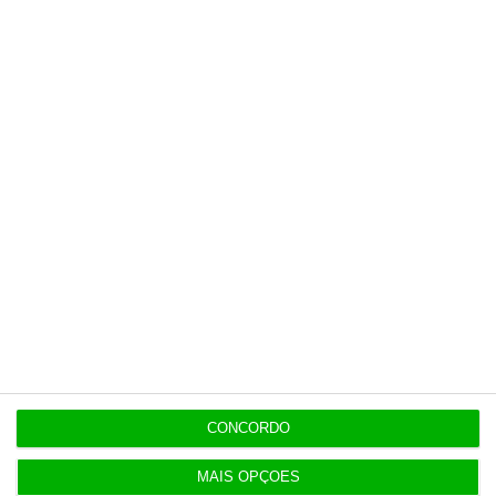
8 Agosto 2026
Eclipse. Dos óculos grátis aos telescópios de 12
mil euros
Populares
IA: Europa quer tornar-se competitiva e reduzir
dependência
4 Agosto 2026
CONCORDO
Ampliação da pista da ilha do Pico orçada em 24
milhões
MAIS OPÇÕES