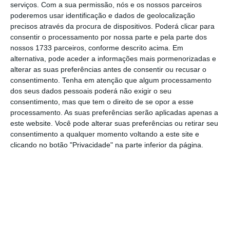
serviços.
Com a sua permissão, nós e os nossos parceiros
foram atingidas na noite passada. Entre elas,
poderemos usar identificação e dados de geolocalização
precisos através da procura de dispositivos. Poderá clicar para
o Terminal de Petróleo de São Petersburgo,
consentir o processamento por nossa parte e pela parte dos
que fica a cerca de 1.100 quilómetros da
nossos 1733 parceiros, conforme descrito acima. Em
Ucrânia. Alvos puramente militares na base de
alternativa, pode aceder a informações mais pormenorizadas e
alterar as suas preferências antes de consentir ou recusar o
Kronstadt também foram atingidos
”, afirmou o
consentimento.
Tenha em atenção que algum processamento
presidente ucraniano Volodymyr Zelensky,
dos seus dados pessoais poderá não exigir o seu
através da rede social X.
consentimento, mas que tem o direito de se opor a esse
processamento. As suas preferências serão aplicadas apenas a
este website. Você pode alterar suas preferências ou retirar seu
Tweet from @ZelenskyyUa
consentimento a qualquer momento voltando a este site e
clicando no botão "Privacidade" na parte inferior da página.
O ataque noturno foi uma operação conjunta
do Serviço de Segurança da Ucrânia, das
Forças de Sistemas Não Tripulados, das Forças
de Operações Especiais, da Inteligência de
Defesa da Ucrânia e do Serviço Estatal de