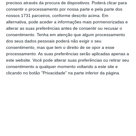
precisos através da procura de dispositivos. Poderá clicar para
destacarem-se no verde com os maiores
consentir o processamento por nossa parte e pela parte dos
nossos 1731 parceiros, conforme descrito acima. Em
saltos estão as construtoras Mota Engil e
alternativa, pode aceder a informações mais pormenorizadas e
Teixeira Duarte, que valorizam 1,96% para os
alterar as suas preferências antes de consentir ou recusar o
4,58 euros e 1,85% para os 41,35 cêntimos,
consentimento.
Tenha em atenção que algum processamento
dos seus dados pessoais poderá não exigir o seu
respetivamente.
consentimento, mas que tem o direito de se opor a esse
processamento. As suas preferências serão aplicadas apenas a
O índice nacional segue, desta forma, a
este website. Você pode alterar suas preferências ou retirar seu
consentimento a qualquer momento voltando a este site e
tendência europeia.
O índice europeu de
clicando no botão "Privacidade" na parte inferior da página.
referência Stoxx 600 está a cair uns ligeiros
0,16% para os 620,21 pontos.
A resvalar para o
vermelho está também o inglês FTSE 100, que
cai 0,57% para os 10272,75 pontos. Já o
alemão DAX, o francês CAC 40 e o espanhol
Ibex 35 mantêm-se à tona, com valorizações
de 0,22%, 0,75% e 0,38%, respetivamente.