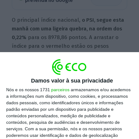
preferida no Google
O principal índice nacional,
o PSI, segue esta
manhã com uma ligeira quebra, na ordem dos
0,22%
para os 8978,86 pontos. A arrastar o
índice para o vermelho estão os pesos
pesados Galp e EDP Renováveis, que caem
0,62% para os 19,23 euros e 1,44% para os
14,33 euros, respetivamente. Do lado das
Damos valor à sua privacidade
quebras estão também a Semapa, Nos,
Ibersol e BCP.
Nós e os nossos 1731
parceiros
armazenamos e/ou acedemos
a informações num dispositivo, como cookies, e processamos
dados pessoais, como identificadores únicos e informações
padrão enviadas por um dispositivo para publicidade e
A contrariar a tendência negativa estão as
conteúdos personalizados, medição de publicidade e
também pesadas EDP e Jerónimo Martins, que
conteúdos, pesquisa de audiências e desenvolvimento de
serviços.
Com a sua permissão, nós e os nossos parceiros
sobem, respetivamente, 0,18% para os 4,47
poderemos usar identificação e dados de geolocalização
euros e 0,79% para os 17,95 euros. A