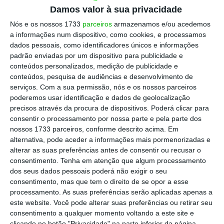
contribuições para a melhoria dos cuidados
Damos valor à sua privacidade
clínicos prestados a doentes com doenças
Nós e os nossos 1733
parceiros
armazenamos e/ou acedemos
cardíacas, através do desenvolvimento de
a informações num dispositivo, como cookies, e processamos
dados pessoais, como identificadores únicos e informações
ensaios clínicos fundamentais para o
padrão enviadas por um dispositivo para publicidade e
tratamento da cardiopatia isquémica e da
conteúdos personalizados, medição de publicidade e
insuficiência cardíaca, bem como pela sua
conteúdos, pesquisa de audiências e desenvolvimento de
serviços.
Com a sua permissão, nós e os nossos parceiros
atividade de investigação na prevenção e
poderemos usar identificação e dados de geolocalização
tratamento das doenças cardiovasculares.
precisos através da procura de dispositivos. Poderá clicar para
consentir o processamento por nossa parte e pela parte dos
nossos 1733 parceiros, conforme descrito acima. Em
Este reconhecimento destaca um percurso
alternativa, pode aceder a informações mais pormenorizadas e
centrado na transferência do conhecimento
alterar as suas preferências antes de consentir ou recusar o
gerado em laboratório para a prática clínica,
consentimento.
Tenha em atenção que algum processamento
dos seus dados pessoais poderá não exigir o seu
com o objetivo de melhorar a prevenção e o
consentimento, mas que tem o direito de se opor a esse
tratamento das doenças cardiovasculares. O
processamento. As suas preferências serão aplicadas apenas a
seu trabalho combina investigação básica,
este website. Você pode alterar suas preferências ou retirar seu
consentimento a qualquer momento voltando a este site e
inovação tecnológica e ensaios clínicos
clicando no botão "Privacidade" na parte inferior da página.