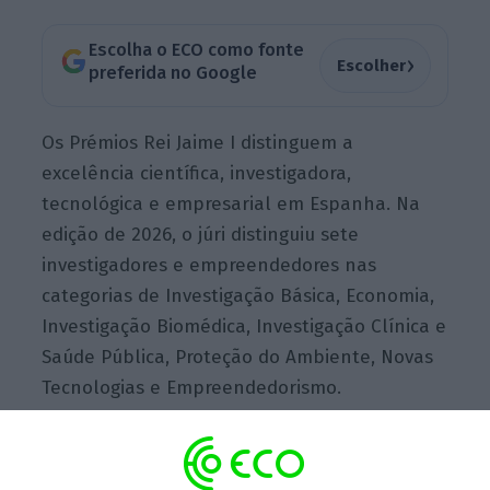
Escolha o ECO como fonte
›
Escolher
preferida no Google
Os Prémios Rei Jaime I distinguem a
excelência científica, investigadora,
tecnológica e empresarial em Espanha. Na
edição de 2026, o júri distinguiu sete
investigadores e empreendedores nas
categorias de Investigação Básica, Economia,
Investigação Biomédica, Investigação Clínica e
Saúde Pública, Proteção do Ambiente, Novas
Tecnologias e Empreendedorismo.
O júri premiou o doutor Ibáñez pelas suas