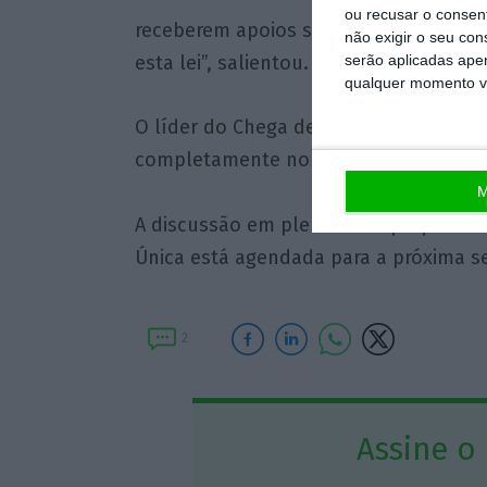
ou recusar o consen
receberem apoios sem descontarem ou 
não exigir o seu co
esta lei”, salientou.
serão aplicadas apen
qualquer momento vol
O líder do Chega defendeu igualmente 
completamente noutra coisa e aí estar
M
A discussão em plenário da proposta d
Única está agendada para a próxima se
2
Assine o