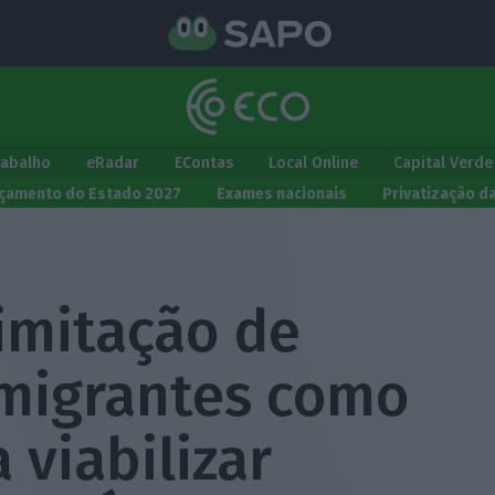
rabalho
eRadar
EContas
Local Online
Capital Verde
çamento do Estado 2027
Exames nacionais
Privatização d
imitação de
imigrantes como
 viabilizar