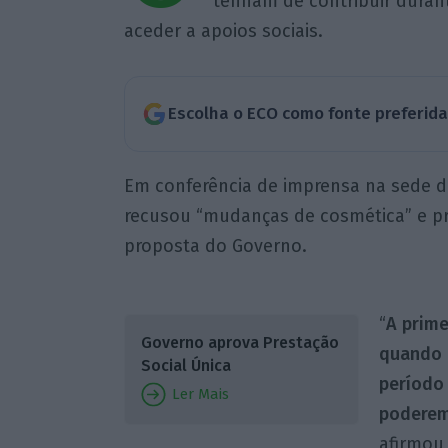
tenham de contribuir dura
aceder a apoios sociais.
Escolha o ECO como fonte preferid
Em conferência de imprensa na sede do
recusou “mudanças de cosmética” e p
proposta do Governo.
“
A prime
Governo aprova Prestação
quando 
Social Única
período
Ler Mais
poderem
afirmou