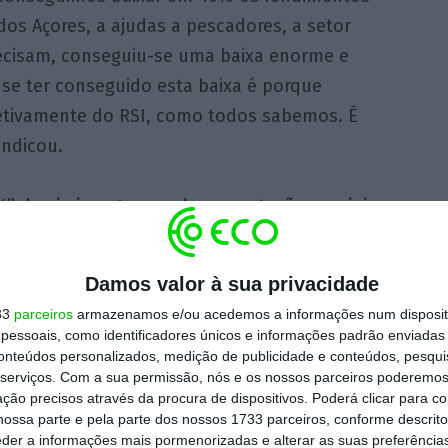
os Açores, a ajudas a pescadores, a setor
recisam, conseguiu-se uma baixa enorme e
a se ter conseguido esta baixa é porque
etivamente do RSI, como todos sabemos. É
indicou.
%” dos imigrantes recebam prestações sociais,
 inserção, são várias as prestações”.
Damos valor à sua privacidade
ntura — que tinha anunciado no início da
33
parceiros
armazenamos e/ou acedemos a informações num dispositi
que o Chega votar contra esta proposta –
essoais, como identificadores únicos e informações padrão enviadas 
 estas duas condições para poder mudar o
conteúdos personalizados, medição de publicidade e conteúdos, pesqui
serviços.
Com a sua permissão, nós e os nossos parceiros poderemos 
de voto e viabilizar a medida.
“Estas
ção precisos através da procura de dispositivos. Poderá clicar para co
ias têm que ser acauteladas, nós ou o
ossa parte e pela parte dos nossos 1733 parceiros, conforme descrit
eder a informações mais pormenorizadas e alterar as suas preferência
retira a possibilidade de imigrantes