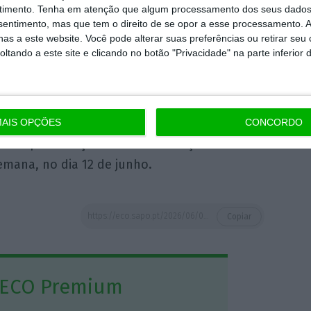
timento.
Tenha em atenção que algum processamento dos seus dados
nós não estaremos passíveis de viabilizar
nsentimento, mas que tem o direito de se opor a esse processamento. A
as a este website. Você pode alterar suas preferências ou retirar seu
tando a este site e clicando no botão "Privacidade" na parte inferior 
que “estas agências transformarão a lei
ão no sentido certo”.
AIS OPÇÕES
CONCORDO
e lei para criação de uma Prestação Social
mana, no dia 12 de junho.
https://eco.sapo.pt/2026/06/05/chega-exige-limitacao-de-apoios-para-imigrantes-como-condicao-para-viabilizar-prestacao-social-unica/
Copiar
 ECO Premium