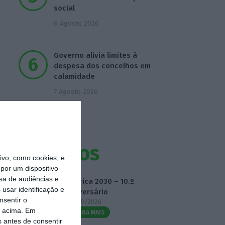
social
6 Agosto 2026
Governo alivia limites à
despesa dos concelhos em
calamidade
7 Agosto 2026
Eventos
vo, como cookies, e
por um dispositivo
sa de audiências e
Fábrica 2030 – 10.º
usar identificação e
Aniversário
nsentir o
14/10/2026
o acima. Em
SAIBA MAIS
s antes de consentir