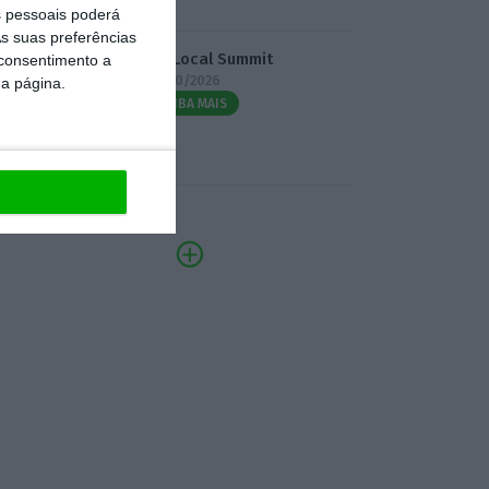
 pessoais poderá
s suas preferências
3.º Local Summit
 consentimento a
07/10/2026
da página.
SAIBA MAIS