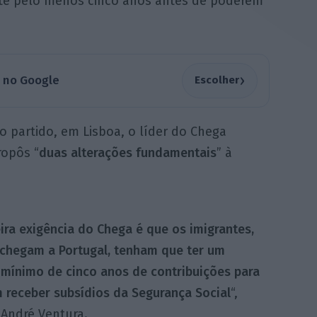
nte pelo menos cinco anos antes de poderem
›
a no Google
Escolher
 partido, em Lisboa, o líder do Chega
ropôs “
duas alterações fundamentais
” à
ira exigência do Chega é que os imigrantes,
chegam a Portugal, tenham que ter um
 mínimo de cinco anos de contribuições para
 receber subsídios da Segurança Social
“,
 André Ventura.