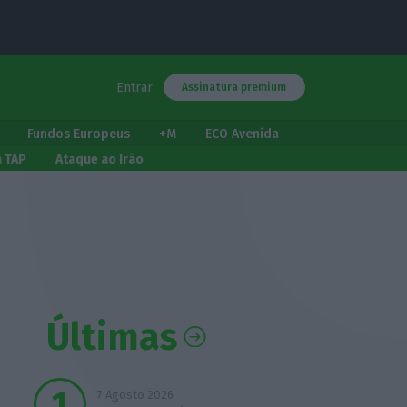
Entrar
Assinatura premium
Fundos Europeus
+M
ECO Avenida
a TAP
Ataque ao Irão
Últimas
7 Agosto 2026