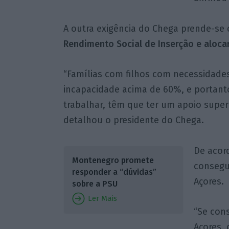
A outra exigência do Chega prende-se 
Rendimento Social de Inserção e aloca
“Famílias com filhos com necessidade
incapacidade acima de 60%, e portan
trabalhar, têm que ter um apoio superi
detalhou o presidente do Chega.
De acor
Montenegro promete
consegui
responder a “dúvidas”
Açores.
sobre a PSU
Ler Mais
“Se con
Açores,