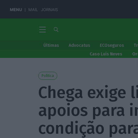
MENU
MAIL
JORNAIS
Últimas
Advocatus
ECOseguros
T
Caso Luís Neves
Or
Política
Chega exige l
apoios para 
condição para