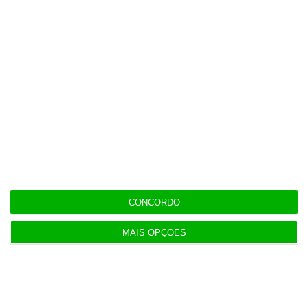
14:22
Honda HR-V: a razão vence a moda no trânsito e
nas férias
12:34
Eclipse. Dos óculos grátis aos telescópios de 12
mil euros
12:09
Benfica lança petição pela suspensão dos direitos
de TV
CONCORDO
MAIS OPÇÕES
11:49
Multicare foca website como ponto de acesso à
área saúde