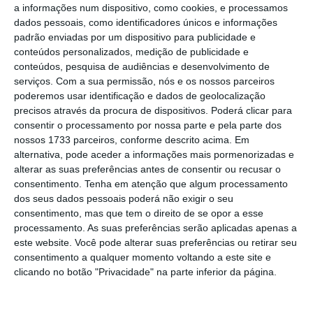
a informações num dispositivo, como cookies, e processamos
Unidade de Apoio Geral de Material do
dados pessoais, como identificadores únicos e informações
Exército (UAGME), “esta iniciativa incidiu na
padrão enviadas por um dispositivo para publicidade e
conteúdos personalizados, medição de publicidade e
atualização tecnológica dos sistemas
conteúdos, pesquisa de audiências e desenvolvimento de
integrados destas viaturas,
dotando-as de
serviços.
Com a sua permissão, nós e os nossos parceiros
capacidades de controlo remoto e operação
poderemos usar identificação e dados de geolocalização
precisos através da procura de dispositivos. Poderá clicar para
não tripulada, aumentando a sua flexibilidade
consentir o processamento por nossa parte e pela parte dos
de emprego em ambientes de elevado risco e
nossos 1733 parceiros, conforme descrito acima. Em
assegurando maior compatibilidade com as
alternativa, pode aceder a informações mais pormenorizadas e
alterar as suas preferências antes de consentir ou recusar o
tecnologias atualmente em utilização no
consentimento.
Tenha em atenção que algum processamento
espaço da Defesa
“, refere porta-voz do
dos seus dados pessoais poderá não exigir o seu
Exército Português ao ECO/eRadar.
consentimento, mas que tem o direito de se opor a esse
processamento. As suas preferências serão aplicadas apenas a
este website. Você pode alterar suas preferências ou retirar seu
consentimento a qualquer momento voltando a este site e
clicando no botão "Privacidade" na parte inferior da página.