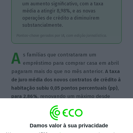
um aumento significativo, com a taxa
média a atingir 8,98%, e as novas
operações de crédito a diminuírem
substancialmente.
Pontos-chave gerados por IA, com edição jornalística.
A
s famílias que contrataram um
empréstimo para comprar casa em abril
pagaram mais do que no mês anterior.
A taxa
de juro média dos novos contratos de crédito à
habitação subiu 0,05 pontos percentuais (pp),
para 2,86%
, renovando um máximo desde
julho de 2025, segundo dados publicados esta
sexta-feira pelo Banco de Portugal.
Damos valor à sua privacidade
Escolha o ECO como fonte