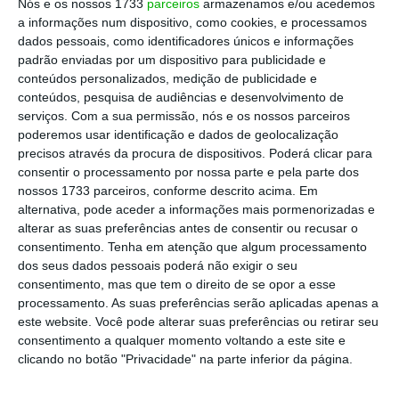
Nós e os nossos 1733
parceiros
armazenamos e/ou acedemos
›
Escolher
preferida no Google
a informações num dispositivo, como cookies, e processamos
dados pessoais, como identificadores únicos e informações
padrão enviadas por um dispositivo para publicidade e
Os dados do regulador revelam ainda que
“a
conteúdos personalizados, medição de publicidade e
prestação média mensal do
stock
de
conteúdos, pesquisa de audiências e desenvolvimento de
serviços.
Com a sua permissão, nós e os nossos parceiros
empréstimos à habitação aumentou pelo
poderemos usar identificação e dados de geolocalização
oitavo mês consecutivo”,
situando-se em abril
precisos através da procura de dispositivos. Poderá clicar para
nos 428 euros, mais três euros do que em
consentir o processamento por nossa parte e pela parte dos
nossos 1733 parceiros, conforme descrito acima. Em
março.
alternativa, pode aceder a informações mais pormenorizadas e
alterar as suas preferências antes de consentir ou recusar o
consentimento.
Tenha em atenção que algum processamento
A grande maioria dos novos créditos à
dos seus dados pessoais poderá não exigir o seu
consentimento, mas que tem o direito de se opor a esse
habitação (85%) realizados em abril foi
processamento. As suas preferências serão aplicadas apenas a
contratada a taxa mista
, ou seja, com uma
este website. Você pode alterar suas preferências ou retirar seu
fase inicial a taxa fixa seguida de taxa
consentimento a qualquer momento voltando a este site e
clicando no botão "Privacidade" na parte inferior da página.
variável. Neste segmento, a taxa média subiu
0,03 pp, para 2,74%. Já nas operações a taxa