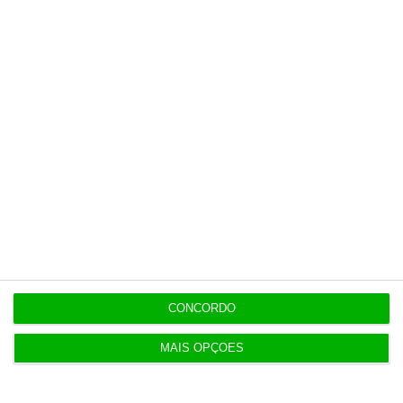
tenha acesso a notícias exclusivas, à
opinião que conta, às reportagens e
especiais que mostram o outro lado da
história.
Esta assinatura é uma forma de apoiar
o ECO e os seus jornalistas. A nossa
contrapartida é o jornalismo
independente, rigoroso e credível.
Assine já
Veja todos os planos
CONCORDO
MAIS OPÇÕES