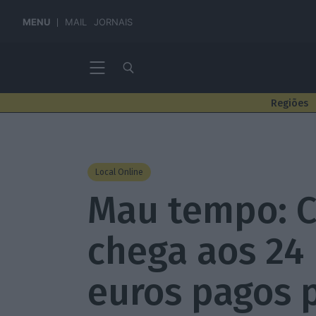
MENU
MAIL
JORNAIS
Regiões
Local Online
Mau tempo: C
chega aos 24
euros pagos 