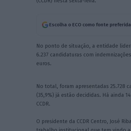
(CCDR) nesta sexta-feira.
Escolha o ECO como fonte preferid
No ponto de situação, a entidade lider
6.237 candidaturas com indemnizações 
euros.
No total, foram apresentadas 25.728 ca
(35,9%) já estão decididas. Há ainda 1
CCDR.
O presidente da CCDR Centro, José Ri
trabalho institucional que tem vindo a