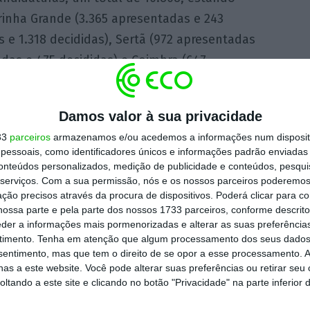
rinha Grande (3.365 apresentadas e 243
 e 1.318 decididas), Sertã (972 apresentadas
adas e 475 decididas) e Coimbra (647
Damos valor à sua privacidade
9.152 candidaturas, que correspondem a 74,4%
33
parceiros
armazenamos e/ou acedemos a informações num dispositi
s 9.240 das candidaturas decididas, 6.240
essoais, como identificadores únicos e informações padrão enviadas 
conteúdos personalizados, medição de publicidade e conteúdos, pesqui
serviços.
Com a sua permissão, nós e os nossos parceiros poderemos 
ção precisos através da procura de dispositivos. Poderá clicar para co
 se definiu por acordo entre as entidades
ossa parte e pela parte dos nossos 1733 parceiros, conforme descrit
tão importante tarefa, sendo pertinente
eder a informações mais pormenorizadas e alterar as suas preferência
timento.
Tenha em atenção que algum processamento dos seus dados
onto de situação, apresentando dados
nsentimento, mas que tem o direito de se opor a esse processamento. A
1 de maio (inclusive)”, explicou Ribau
as a este website. Você pode alterar suas preferências ou retirar seu
tando a este site e clicando no botão "Privacidade" na parte inferior 