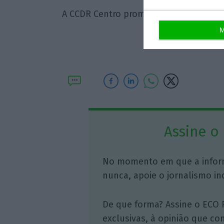
A CCDR Centro prometeu fazer nova at
M
Assine o
No momento em que a infor
nunca, apoie o jornalismo in
De que forma? Assine o ECO 
exclusivas, à opinião que co