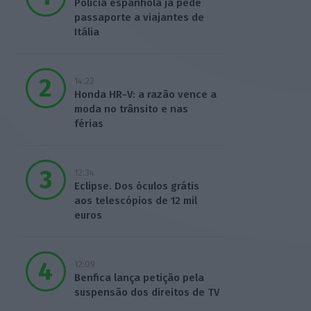
Polícia espanhola já pede
passaporte a viajantes de
Itália
14:22
Honda HR-V: a razão vence a
moda no trânsito e nas
férias
12:34
Eclipse. Dos óculos grátis
aos telescópios de 12 mil
euros
12:09
Benfica lança petição pela
suspensão dos direitos de TV