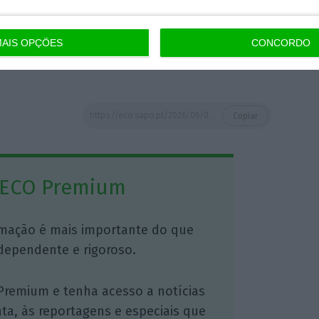
ualização com dados de 10 e de 20 de junho.
AIS OPÇÕES
CONCORDO
https://eco.sapo.pt/2026/06/05/mau-tempo-ccdr-do-centro-chega-aos-24-milhoes-de-euros-pagos-para-habitacoes/
Copiar
 ECO Premium
mação é mais importante do que
dependente e rigoroso.
Premium e tenha acesso a notícias
nta, às reportagens e especiais que