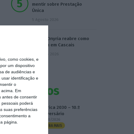
mentir sobre Prestação
Única
5 Agosto 2026
Antigo Onyria reabre como
Kimpton em Cascais
6 Agosto 2026
vo, como cookies, e
por um dispositivo
sa de audiências e
usar identificação e
nsentir o
Eventos
o acima. Em
s antes de consentir
 pessoais poderá
Fábrica 2030 – 10.º
s suas preferências
Aniversário
 consentimento a
14/10/2026
da página.
SAIBA MAIS