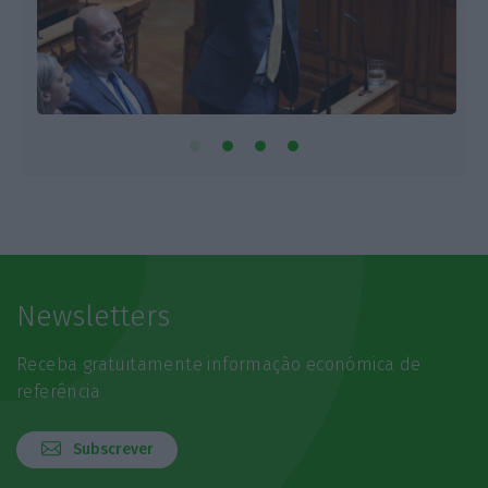
Newsletters
Receba gratuitamente informação económica de
referência
Subscrever