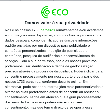
Damos valor à sua privacidade
Nós e os nossos 1733
parceiros
armazenamos e/ou acedemos
a informações num dispositivo, como cookies, e processamos
dados pessoais, como identificadores únicos e informações
padrão enviadas por um dispositivo para publicidade e
conteúdos personalizados, medição de publicidade e
conteúdos, pesquisa de audiências e desenvolvimento de
serviços.
Com a sua permissão, nós e os nossos parceiros
poderemos usar identificação e dados de geolocalização
1
/
2
precisos através da procura de dispositivos. Poderá clicar para
consentir o processamento por nossa parte e pela parte dos
nossos 1733 parceiros, conforme descrito acima. Em
alternativa, pode aceder a informações mais pormenorizadas e
No centro do ecossistema digital está o
alterar as suas preferências antes de consentir ou recusar o
simulador de prestações sociais, que cobre 43
consentimento.
Tenha em atenção que algum processamento
dos seus dados pessoais poderá não exigir o seu
apoios diferentes, desde o abono de família
consentimento, mas que tem o direito de se opor a esse