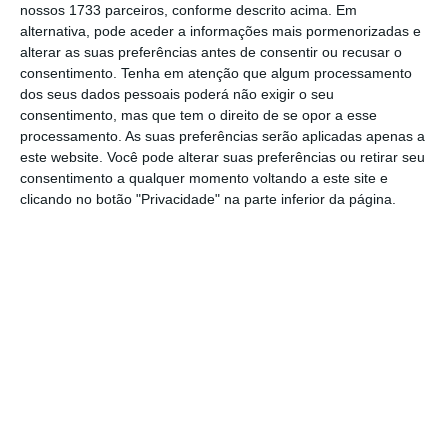
nossos 1733 parceiros, conforme descrito acima. Em
Alguns estavam vestidos de vermelho, uma
alternativa, pode aceder a informações mais pormenorizadas e
cor da sorte na cultura chinesa.
“Estou um
alterar as suas preferências antes de consentir ou recusar o
consentimento.
Tenha em atenção que algum processamento
pouco ansioso
“, admite Zhang Xinnan, de 18
dos seus dados pessoais poderá não exigir o seu
anos, com o seu uniforme escolar, momentos
consentimento, mas que tem o direito de se opor a esse
antes do início dos exames. “Mas domino as
processamento. As suas preferências serão aplicadas apenas a
este website. Você pode alterar suas preferências ou retirar seu
coisas que precisava de saber”, acrescenta.
consentimento a qualquer momento voltando a este site e
clicando no botão "Privacidade" na parte inferior da página.
O ensino superior desenvolveu-se
rapidamente na China nas últimas décadas, à
medida que o desenvolvimento económico
levou a uma melhoria dos padrões de vida,
mas também a maiores expectativas dos pais
em relação aos estudos e carreiras dos seus
filhos. No entanto, o mercado de trabalho
para jovens licenciados já não é tão
promissor como antes, sendo a elevada taxa