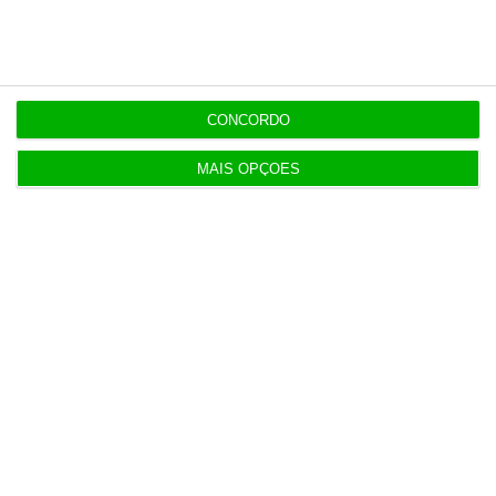
Montenegro
8 Agosto 2026
CONCORDO
Carneiro concorda com PR sobre envio de diploma
para TC
MAIS OPÇÕES
ENTREVISTA
8 Agosto 2026
“Já todos interagimos com bots maus e bons. Mais
maus do que bons”
Populares