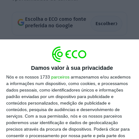
Escolha o ECO como fonte
›
Escolher
preferida no Google
O ‘gaokao’ tem a duração de vários dias e
inclui testes de mandarim, matemática,
inglês, ciências e humanidades. Os resultados
Damos valor à sua privacidade
serão anunciados no final de junho.
Nós e os nossos 1733
parceiros
armazenamos e/ou acedemos
a informações num dispositivo, como cookies, e processamos
dados pessoais, como identificadores únicos e informações
À porta de um centro de exames em Pequim,
padrão enviadas por um dispositivo para publicidade e
dezenas de polícias e seguranças mantinham
conteúdos personalizados, medição de publicidade e
conteúdos, pesquisa de audiências e desenvolvimento de
a ordem enquanto os pais, de telemóveis na
serviços.
Com a sua permissão, nós e os nossos parceiros
mão, esperavam filmar os filhos a entrar na
poderemos usar identificação e dados de geolocalização
sala de provas.
precisos através da procura de dispositivos. Poderá clicar para
consentir o processamento por nossa parte e pela parte dos