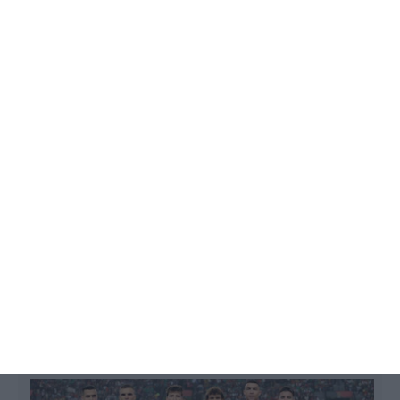
conectividade”
Tiago Alexandre Pereira,
7 Junho 2026
O presidente da Microsoft para a área denominada
Europa do Sul diz que a tecnológica está
comprometida em investir no país e aborda os
desafios da inteligência artificial nas empresas.
RTP, SIC e TVI vão transmitir 20 jogos
em sinal aberto
Lusa,
6 Junho 2026
1