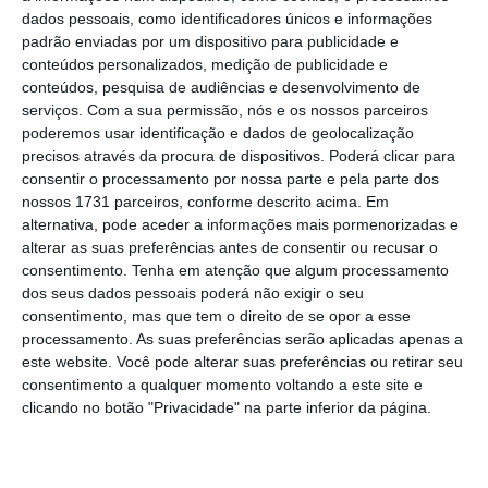
O produto,
sem capital ou rendimento
dados pessoais, como identificadores únicos e informações
garantido, permite ao cliente definir um
padrão enviadas por um dispositivo para publicidade e
conteúdos personalizados, medição de publicidade e
capital-objetivo para os seus 60 anos,
assim
conteúdos, pesquisa de audiências e desenvolvimento de
como um plano de poupança mensal
serviços.
Com a sua permissão, nós e os nossos parceiros
ajustado à sua disponibilidade financeira.
poderemos usar identificação e dados de geolocalização
precisos através da procura de dispositivos. Poderá clicar para
consentir o processamento por nossa parte e pela parte dos
nossos 1731 parceiros, conforme descrito acima. Em
Segundo a BPI VeP, o produto distingue-se
alternativa, pode aceder a informações mais pormenorizadas e
pela proteção adicional associada ao seguro
alterar as suas preferências antes de consentir ou recusar o
de vida. Em caso de Morte ou Invalidez Total e
consentimento.
Tenha em atenção que algum processamento
dos seus dados pessoais poderá não exigir o seu
Permanente (ITP), o cliente, ou os seus
consentimento, mas que tem o direito de se opor a esse
beneficiários, recebem o saldo acumulado na
processamento. As suas preferências serão aplicadas apenas a
componente PPR e ainda o capital seguro,
este website. Você pode alterar suas preferências ou retirar seu
consentimento a qualquer momento voltando a este site e
que cobre a diferença para o capital-objetivo
clicando no botão "Privacidade" na parte inferior da página.
atualizado.
O BPI Reforma Vida PPR destina-se a clientes