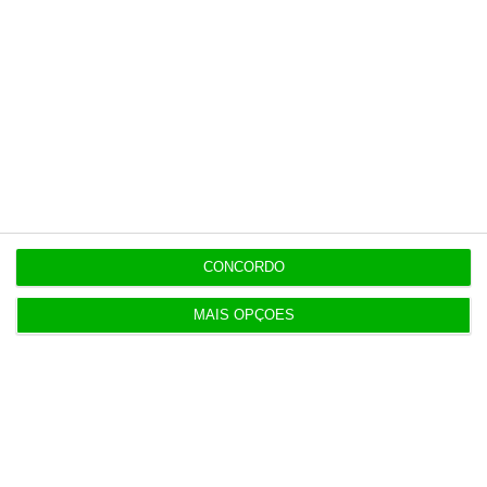
5 Agosto 2026
Infantino “mentiu” e “enganou”. Luís Figo exige
demissão
5 Agosto 2026
Barcelos aprova concurso para nova ETAR de 35
milhões
CONCORDO
5 Agosto 2026
Polícia propôs mais câmaras na AR, mas partidos
MAIS OPÇÕES
recusaram
5 Agosto 2026
Compra do hotel e casino de Troia pelo Arrow tem
luz verde