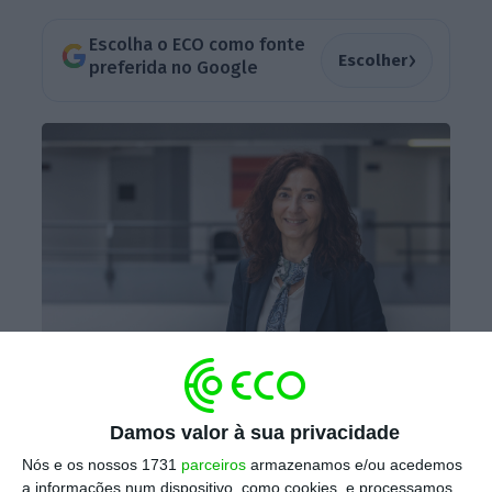
Escolha o ECO como fonte
›
Escolher
preferida no Google
Para a administradora da BPI VeP, Isabel Semião, o objetivo é ”
garantir que o objetivo de poupança definido é cumprido,
mesmo perante imprevistos”.
Damos valor à sua privacidade
Hugo Amaral/ECO
Nós e os nossos 1731
parceiros
armazenamos e/ou acedemos
a informações num dispositivo, como cookies, e processamos