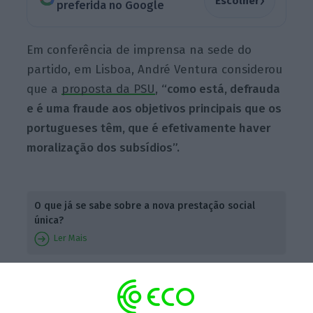
›
Escolher
preferida no Google
Em conferência de imprensa na sede do
partido, em Lisboa, André Ventura considerou
que a
proposta da PSU
,
“como está, defrauda
e é uma fraude aos objetivos principais que os
portugueses têm, que é efetivamente haver
moralização dos subsídios”.
O que já se sabe sobre a nova prestação social
única?
Ler Mais
O líder do Chega disse que
propôs ao PSD
que
se comprometa a estabelecer no diploma