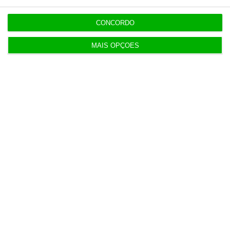
CONCORDO
Últimas
MAIS OPÇÕES
17:30
Detenções da PSP em eventos desportivos
disparam 136%
EM ATUALIZAÇÃO
17:16
Seguro dá “luz verde” à Prestação Única, mas
deixa alertas
16:48
Das despesas sem fatura a contratos de milhares
na PJ
16:34