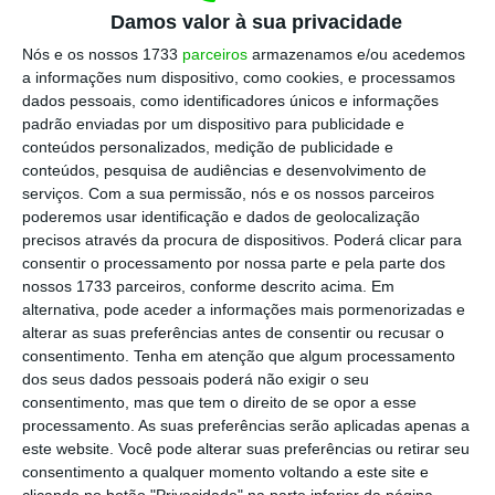
que será debatido no Parlamento na sexta-
Damos valor à sua privacidade
feira “um
tempo mínimo de contribuição para
Nós e os nossos 1733
parceiros
armazenamos e/ou acedemos
quem vem de fora
e queira aceder à PSU”, um
a informações num dispositivo, como cookies, e processamos
dados pessoais, como identificadores únicos e informações
“corte nos rendimentos mínimos”
e a
padrão enviadas por um dispositivo para publicidade e
atribuição dessas “prestações às famílias que
conteúdos personalizados, medição de publicidade e
têm crianças com necessidades” e a “quem
conteúdos, pesquisa de audiências e desenvolvimento de
serviços.
Com a sua permissão, nós e os nossos parceiros
tem condições de doença que não pode
poderemos usar identificação e dados de geolocalização
trabalhar”.
precisos através da procura de dispositivos. Poderá clicar para
consentir o processamento por nossa parte e pela parte dos
nossos 1733 parceiros, conforme descrito acima. Em
“E que vamos
atribuir parte dessas
alternativa, pode aceder a informações mais pormenorizadas e
prestações aos emigrantes portugueses que
alterar as suas preferências antes de consentir ou recusar o
queiram regressar a Portugal durante o
consentimento.
Tenha em atenção que algum processamento
dos seus dados pessoais poderá não exigir o seu
período de um ano”
, acrescentou.
consentimento, mas que tem o direito de se opor a esse
processamento. As suas preferências serão aplicadas apenas a
André Ventura indicou que se este
este website. Você pode alterar suas preferências ou retirar seu
consentimento a qualquer momento voltando a este site e
compromisso for assumido, o partido