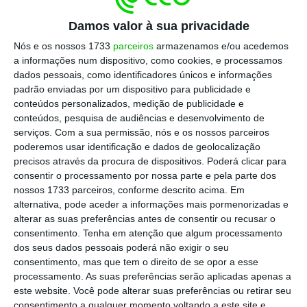
Para Bill Hackman, presidente da HHH, a ambição passa por
criar uma plataforma de crescimento de longo prazo assente
Damos valor à sua privacidade
num negócio segurador rentável, aproveitando as semelhanças
com o modelo da Berkshire Hathaway de Buffett.
Nós e os nossos 1733
parceiros
armazenamos e/ou acedemos
a informações num dispositivo, como cookies, e processamos
dados pessoais, como identificadores únicos e informações
Fundada em 2020 com o apoio das sociedades
padrão enviadas por um dispositivo para publicidade e
de investimento
Carlyle e Hellman & Friedman,
conteúdos personalizados, medição de publicidade e
a Vantage afirmou-se rapidamente no
conteúdos, pesquisa de audiências e desenvolvimento de
serviços.
Com a sua permissão, nós e os nossos parceiros
segmento dos seguros e resseguros
poderemos usar identificação e dados de geolocalização
especializados, operando em várias linhas de
precisos através da procura de dispositivos. Poderá clicar para
negócio de seguros Não Vida, tendo atingido
consentir o processamento por nossa parte e pela parte dos
nossos 1733 parceiros, conforme descrito acima. Em
1,6 mil milhões de dólares em prémios em
alternativa, pode aceder a informações mais pormenorizadas e
2025. A companhia destacou-se pela
alterar as suas preferências antes de consentir ou recusar o
utilização intensiva de tecnologia, análise de
consentimento.
Tenha em atenção que algum processamento
dos seus dados pessoais poderá não exigir o seu
dados e modelos avançados de subscrição de
consentimento, mas que tem o direito de se opor a esse
risco.
processamento. As suas preferências serão aplicadas apenas a
este website. Você pode alterar suas preferências ou retirar seu
consentimento a qualquer momento voltando a este site e