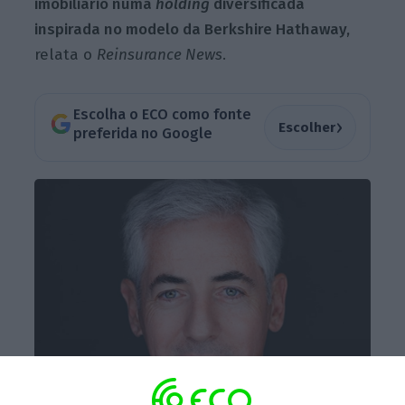
imobiliário numa
holding
diversificada
inspirada no modelo da Berkshire Hathaway,
relata o
Reinsurance News
.
Escolha o ECO como fonte
›
Escolher
preferida no Google