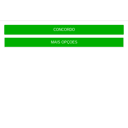
CONCORDO
Últimas
MAIS OPÇÕES
15:17
Polícia espanhola já pede passaporte a viajantes
de Itália
14:22
Honda HR-V: a razão vence a moda no trânsito e
nas férias
12:34
Eclipse. Dos óculos grátis aos telescópios de 12
mil euros