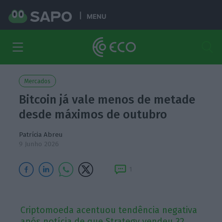
MENU
Mercados
Bitcoin já vale menos de metade
desde máximos de outubro
Patrícia Abreu
9 Junho 2026
1
Criptomoeda acentuou tendência negativa
após notícia de que Strategy vendeu 32