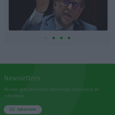
Newsletters
Receba gratuitamente informação económica de
referência
Subscrever