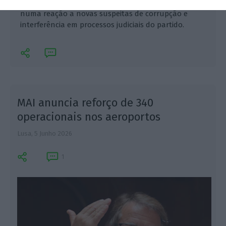
“limpos” e que “a corruptela é de uns poucos”,
numa reação a novas suspeitas de corrupção e
interferência em processos judiciais do partido.
MAI anuncia reforço de 340
operacionais nos aeroportos
Lusa,
5 Junho 2026
1