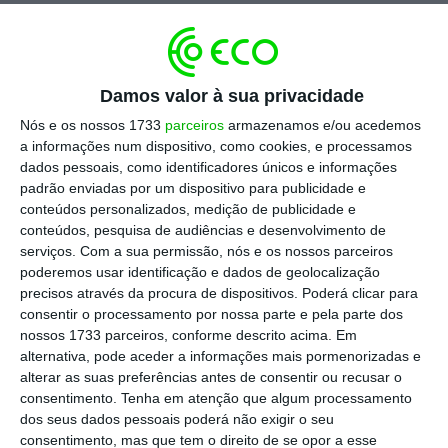
Bitcoin em mínimos de outubro de
2024
Damos valor à sua privacidade
Nós e os nossos 1733
parceiros
armazenamos e/ou acedemos
a informações num dispositivo, como cookies, e processamos
dados pessoais, como identificadores únicos e informações
padrão enviadas por um dispositivo para publicidade e
conteúdos personalizados, medição de publicidade e
conteúdos, pesquisa de audiências e desenvolvimento de
serviços.
Com a sua permissão, nós e os nossos parceiros
poderemos usar identificação e dados de geolocalização
precisos através da procura de dispositivos. Poderá clicar para
A alienação de 32 bitcoins pela Strategy, a
consentir o processamento por nossa parte e pela parte dos
empresa de Michael Saylor, que é conhecida
nossos 1733 parceiros, conforme descrito acima. Em
por ser uma “arca do tesouro” desta
alternativa, pode aceder a informações mais pormenorizadas e
alterar as suas preferências antes de consentir ou recusar o
criptomoeda, adicionou pressão ao mercado
.
consentimento.
Tenha em atenção que algum processamento
Apesar do negócio, que gerou 2,5 mil milhões
dos seus dados pessoais poderá não exigir o seu
de dólares, ser apenas uma posição residual
consentimento, mas que tem o direito de se opor a esse