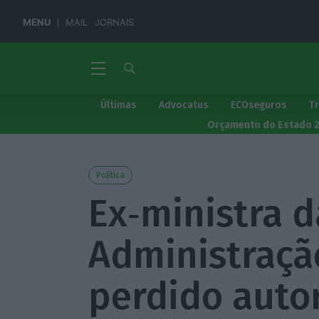
MENU
MAIL
JORNAIS
Últimas
Advocatus
ECOseguros
T
Orçamento do Estado 
Política
Ex‑ministra d
Administração
perdido auto