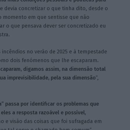
 devia concretizar o que tinha dito, desde o
ir do momento em que sentisse que não
ar o que pensava dever ser concretizado eu
stra.
os incêndios no verão de 2025 e à tempestade
como dois fenómenos que lhe escaparam.
caparam, digamos assim, na dimensão total
sua imprevisibilidade, pela sua dimensão
”,
a” passa por identificar os problemas que
eles a resposta razoável e possível,
e visão das coisas que foi sufragada em
 que tal serve o chamado bem comum”.