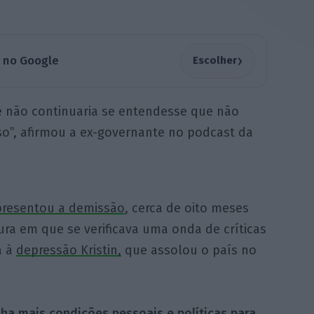
›
a no Google
Escolher
ue não continuaria se entendesse que não
so”, afirmou a ex-governante no podcast da
presentou a demissão
, cerca de oito meses
ra em que se verificava uma onda de críticas
a à
depressão Kristin,
que assolou o país no
nha mais condições pessoais e políticas para