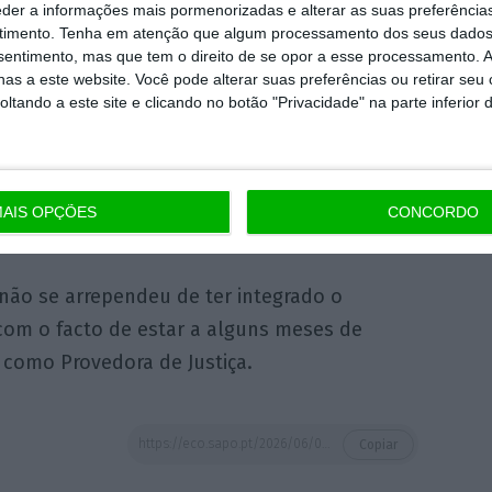
inuar um ministro da Administração Interna,
eder a informações mais pormenorizadas e alterar as suas preferência
e nenhuma, do que não estar”,
disse no
timento.
Tenha em atenção que algum processamento dos seus dados
nsentimento, mas que tem o direito de se opor a esse processamento. A
sé Teixeira e David Azevedo Lopes.
as a este website. Você pode alterar suas preferências ou retirar seu
tando a este site e clicando no botão "Privacidade" na parte inferior 
ção entre poder e autoridade: “Poder é a
 comportamentos dos outros e para se fazer
 natural para se fazer obedecer por adesão
AIS OPÇÕES
CONCORDO
 não se arrependeu de ter integrado o
 com o facto de estar a alguns meses de
como Provedora de Justiça.
https://eco.sapo.pt/2026/06/09/ex%e2%80%91ministra-da-administracao-interna-diz-ter-perdido-autoridade/
Copiar