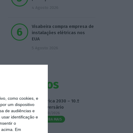
4 Agosto 2026
Visabeira compra empresa de
instalações elétricas nos
EUA
5 Agosto 2026
Eventos
vo, como cookies, e
Fábrica 2030 – 10.º
por um dispositivo
Aniversário
sa de audiências e
14/10/2026
usar identificação e
SAIBA MAIS
nsentir o
o acima. Em