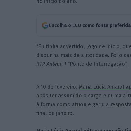
no início do ano.
Escolha o ECO como fonte preferid
“Eu tinha advertido, logo de início, q
dispunha mais de autoridade. Foi o ca
RTP Antena 1
“Ponto de Interrogação”.
A 10 de fevereiro,
Maria Lúcia Amaral a
após ter assumido o cargo e numa altu
à forma como atuou e geriu a respost
final de janeiro.
Maria Lúcia Amaral reiterou que não ti