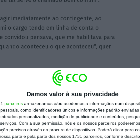
reagir imediatamente ao contingente, ao
umi o cargo tendo em linha de conta o
 convidou pensava, que me habilitava para
, quando aconteceu o que aconteceu”, quer
ambém ter a noção “que não tinha meios, em
ndo que se referia aos “conhecimentos
conhecimento exato das pessoas, das
Damos valor à sua privacidade
aridade, que estão no terreno, para reagir
31
parceiros
armazenamos e/ou acedemos a informações num dispositi
essoais, como identificadores únicos e informações padrão enviadas 
 requeria ao contingente, ao imprevisível”.
conteúdos personalizados, medição de publicidade e conteúdos, pesqui
serviços.
Com a sua permissão, nós e os nossos parceiros poderemos 
ção precisos através da procura de dispositivos. Poderá clicar para co
 pelo senhor primeiro-ministro é que
era muito
ossa parte e pela parte dos nossos 1731 parceiros, conforme descrit