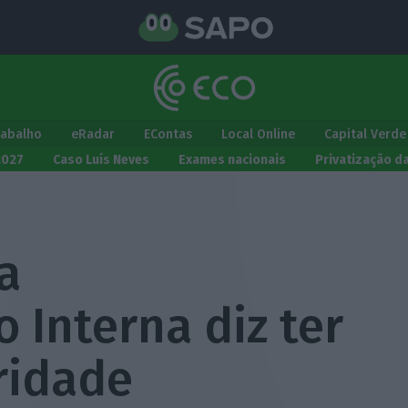
rabalho
eRadar
EContas
Local Online
Capital Verde
2027
Caso Luís Neves
Exames nacionais
Privatização d
a
 Interna diz ter
ridade