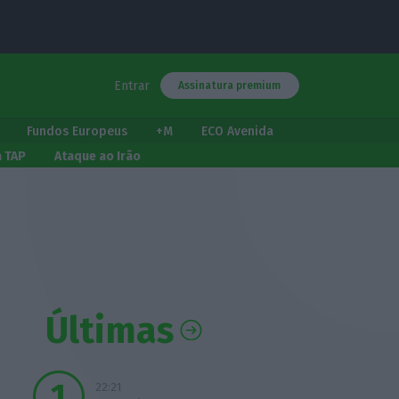
Entrar
Assinatura premium
Fundos Europeus
+M
ECO Avenida
a TAP
Ataque ao Irão
Últimas
22:21