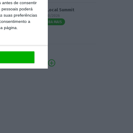
s antes de consentir
 pessoais poderá
3.º Local Summit
s suas preferências
07/10/2026
 consentimento a
SAIBA MAIS
da página.