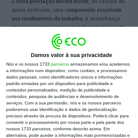
A
nova prestação deverá incluir,
no cálculo do
apoio atribuído, uma
componente associada
aos rendimentos do trabalho
, à semelhança
do que acontece com o Rendimento Social de
Inserção (RSI). Se a proposta avançar,
125 mil
pessoas que atualmente recebem apoios
sociais deverão transitar para a Prestação
Damos valor à sua privacidade
Social Única
Nós e os nossos 1733
parceiros
armazenamos e/ou acedemos
a informações num dispositivo, como cookies, e processamos
dados pessoais, como identificadores únicos e informações
padrão enviadas por um dispositivo para publicidade e
O que já se sabe sobre a nova prestação social
conteúdos personalizados, medição de publicidade e
única?
conteúdos, pesquisa de audiências e desenvolvimento de
Ler Mais
serviços.
Com a sua permissão, nós e os nossos parceiros
poderemos usar identificação e dados de geolocalização
precisos através da procura de dispositivos. Poderá clicar para
A proposta do Governo para a PSU
consentir o processamento por nossa parte e pela parte dos
nossos 1733 parceiros, conforme descrito acima. Em
estabelece ainda que
pessoas entre os 18 e
alternativa, pode aceder a informações mais pormenorizadas e