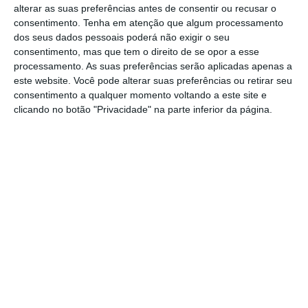
os 25 anos com deficiência ou doença
alterar as suas preferências antes de consentir ou recusar o
oncológica possam ter de cumprir até 15 horas
consentimento.
Tenha em atenção que algum processamento
dos seus dados pessoais poderá não exigir o seu
de trabalho social
, de acordo com o
Jornal de
consentimento, mas que tem o direito de se opor a esse
Notícias
. Esta regra aplica-se quando a
processamento. As suas preferências serão aplicadas apenas a
pessoa com deficiência é beneficiária direta
este website. Você pode alterar suas preferências ou retirar seu
consentimento a qualquer momento voltando a este site e
da prestação ou nos casos em que o apoio é
clicando no botão "Privacidade" na parte inferior da página.
atribuído a outro elemento do agregado
familiar. Estão dispensadas desta obrigação
as pessoas com um grau de incapacidade
igual ou superior a 80%.
A Prestação Social Única é um apoio mensal
que visa “assegurar ao titular e ao respetivo
agregado familiar os recursos que contribuam
para a satisfação das suas necessidades
mínimas. Prevista no Plano de Recuperação e