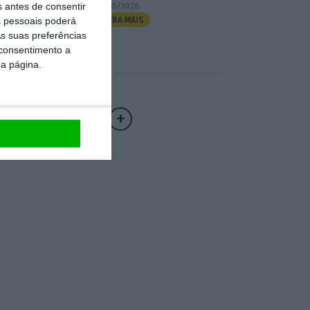
s antes de consentir
07/10/2026
 pessoais poderá
SAIBA MAIS
s suas preferências
 consentimento a
da página.