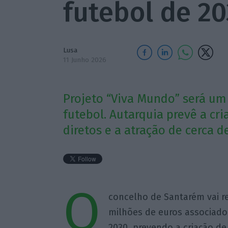
futebol de 2
Lusa
11 Junho 2026
Projeto “Viva Mundo” será um
futebol. Autarquia prevê a cr
diretos e a atração de cerca d
O
concelho de Santarém vai r
milhões de euros associad
2030, prevendo a criação de