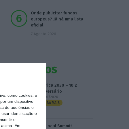
Onde publicitar fundos
europeus? Já há uma lista
oficial
7 Agosto 2026
Eventos
Fábrica 2030 – 10.º
Aniversário
vo, como cookies, e
14/10/2026
por um dispositivo
SAIBA MAIS
sa de audiências e
usar identificação e
nsentir o
o acima. Em
3.º Local Summit