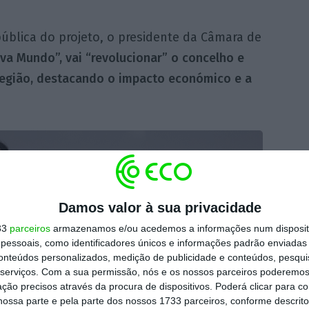
ública do projeto, o presidente da Câmara de
iva Mundo”, vai “revolucionar” o concelho e
região, destacando o impacto económico e a
Damos valor à sua privacidade
33
parceiros
armazenamos e/ou acedemos a informações num dispositi
essoais, como identificadores únicos e informações padrão enviadas 
conteúdos personalizados, medição de publicidade e conteúdos, pesqui
serviços.
Com a sua permissão, nós e os nossos parceiros poderemos 
ção precisos através da procura de dispositivos. Poderá clicar para co
ossa parte e pela parte dos nossos 1733 parceiros, conforme descrit