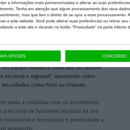
eder a informações mais pormenorizadas e alterar as suas preferência
timento.
Tenha em atenção que algum processamento dos seus dados
nsentimento, mas que tem o direito de se opor a esse processamento. A
as a este website. Você pode alterar suas preferências ou retirar seu
tando a este site e clicando no botão "Privacidade" na parte inferior 
m
AIS OPÇÕES
CONCORDO
o “um
parque temático dedicado ao futebol”
la nacional e regional”, apontando como
 em cidades como Paris ou Orlando.
m vindo a trabalhar com os investidores
e a escolha de Santarém resultou da sua
es rodoviárias e ferroviárias e proximidade a
ovo aeroporto.