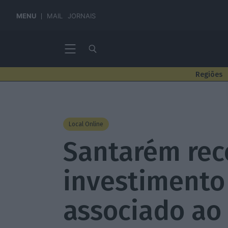
MENU
MAIL
JORNAIS
Regiões
Local Online
Santarém re
investimento
associado ao