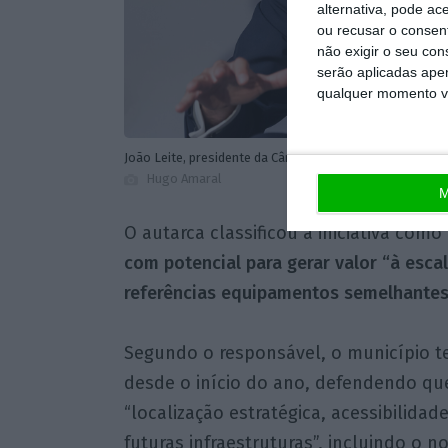
alternativa, pode ac
ou recusar o consen
não exigir o seu co
serão aplicadas apen
qualquer momento vol
João Leite, presidente da Câmara Municipal de Santaré
Hugo Amaral
M
O autarca classificou a iniciativa com
com potencial para gerar valor “à esca
referências equipamentos semelhantes
Segundo o responsável, o município te
desde o início do ano, defendendo qu
“localização estratégica, acessibilidad
futuras infraestruturas”, incluindo o n