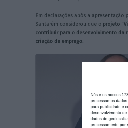
Em declarações após a apresentação p
Santarém considerou que o
projeto “V
contribuir para o desenvolvimento da 
criação de emprego.
Nós e os nossos 17
processamos dados p
para publicidade e 
desenvolvimento de 
dados de geolocaliza
processamento por n