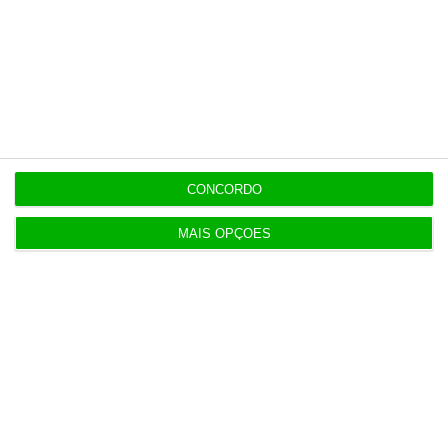
Investidores regressam à Europa
08/26
com lucros em alta
10:10
CONCORDO
Populares
MAIS OPÇÕES
Segurança
Cerca de 72.000 pessoas entraram em
Ceuta ilegalmente
Lusa,
4 Agosto 2026