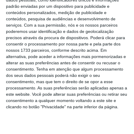
corresponde a cerca de 1 milhão e 372 mil
dados pessoais, como identificadores únicos e informações
padrão enviadas por um dispositivo para publicidade e
indivíduos.
A Sport TV 1
reuniu 6% da audiência —
conteúdos personalizados, medição de publicidade e
90 mil — e a
Sport TV 5
captou os restantes 2% —
conteúdos, pesquisa de audiências e desenvolvimento de
27 mil.
serviços.
Com a sua permissão, nós e os nossos parceiros
poderemos usar identificação e dados de geolocalização
precisos através da procura de dispositivos. Poderá clicar para
No conjunto das três emissões do jogo registou-se
consentir o processamento por nossa parte e pela parte dos
nossos 1733 parceiros, conforme descrito acima. Em
um
público ligeiramente mais masculino
(52%),
alternativa, pode aceder a informações mais pormenorizadas e
face aos 48% de audiência feminina. A
maior
alterar as suas preferências antes de consentir ou recusar o
concentração de telespectadores
deu-se na
consentimento.
Tenha em atenção que algum processamento
dos seus dados pessoais poderá não exigir o seu
faixa etária com
mais de 55 anos
, que
consentimento, mas que tem o direito de se opor a esse
representou 48% do total.
processamento. As suas preferências serão aplicadas apenas a
este website. Você pode alterar suas preferências ou retirar seu
consentimento a qualquer momento voltando a este site e
clicando no botão "Privacidade" na parte inferior da página.