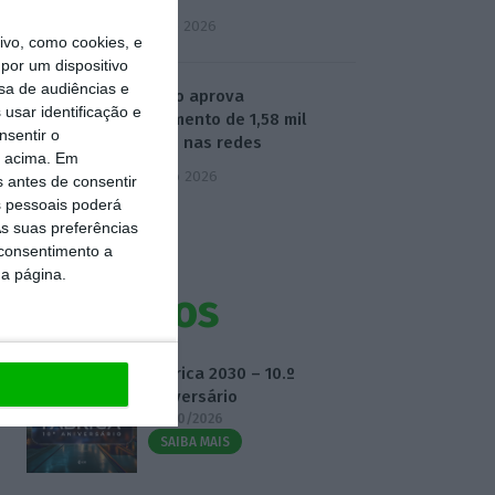
5 Agosto 2026
vo, como cookies, e
por um dispositivo
sa de audiências e
Governo aprova
usar identificação e
investimento de 1,58 mil
nsentir o
milhões nas redes
o acima. Em
6 Agosto 2026
s antes de consentir
 pessoais poderá
s suas preferências
 consentimento a
da página.
Eventos
Fábrica 2030 – 10.º
Aniversário
14/10/2026
SAIBA MAIS