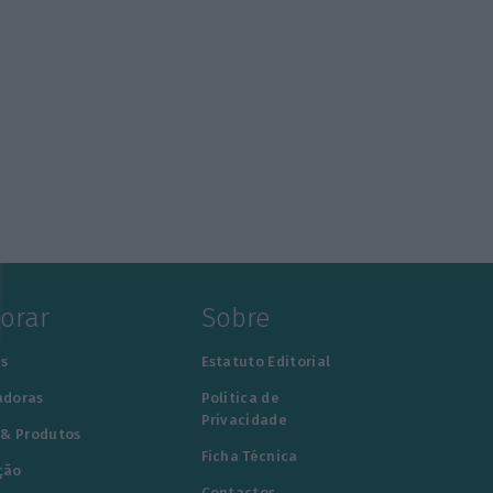
lorar
Sobre
s
Estatuto Editorial
adoras
Política de
Privacidade
 & Produtos
Ficha Técnica
ção
Contactos