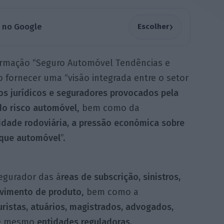
›
a no Google
Escolher
formação “Seguro Automóvel Tendências e
 fornecer uma “visão integrada entre o setor
os jurídicos e seguradores provocados pela
o risco automóvel
, bem como da
lidade rodoviária, a pressão económica sobre
rque automóvel
”.
egurador das á
reas de subscrição, sinistros,
lvimento de produto
, bem como a
uristas, atuários, magistrados, advogados,
té mesmo
entidades reguladoras
.