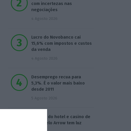
com incertezas nas
negociações
4 Agosto 2026
Lucro do Novobanco cai
15,6% com impostos e custos
da venda
4 Agosto 2026
Desemprego recua para
5,3%. É o valor mais baixo
desde 2011
5 Agosto 2026
Compra do hotel e casino de
Troia pelo Arrow tem luz
verde