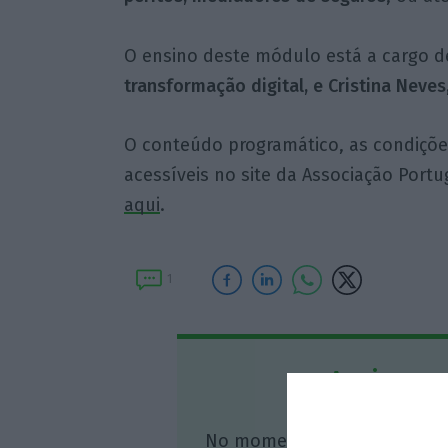
O ensino deste módulo está a cargo d
transformação digital, e Cristina Neve
O conteúdo programático, as condições
acessíveis no site da Associação Port
aqui
.
1
Assine o
No momento em que a infor