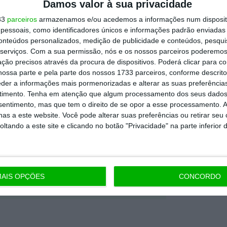
Damos valor à sua privacidade
dependente e rigoroso.
33
parceiros
armazenamos e/ou acedemos a informações num dispositi
essoais, como identificadores únicos e informações padrão enviadas 
Premium e tenha acesso a notícias
conteúdos personalizados, medição de publicidade e conteúdos, pesqui
serviços.
Com a sua permissão, nós e os nossos parceiros poderemos 
nta, às reportagens e especiais que
ção precisos através da procura de dispositivos. Poderá clicar para co
ória.
ossa parte e pela parte dos nossos 1733 parceiros, conforme descrit
eder a informações mais pormenorizadas e alterar as suas preferência
timento.
Tenha em atenção que algum processamento dos seus dados
 de apoiar o ECO e os seus
nsentimento, mas que tem o direito de se opor a esse processamento. A
artida é o jornalismo independente,
as a este website. Você pode alterar suas preferências ou retirar seu
tando a este site e clicando no botão "Privacidade" na parte inferior 
Assine já
AIS OPÇÕES
CONCORDO
todos os planos