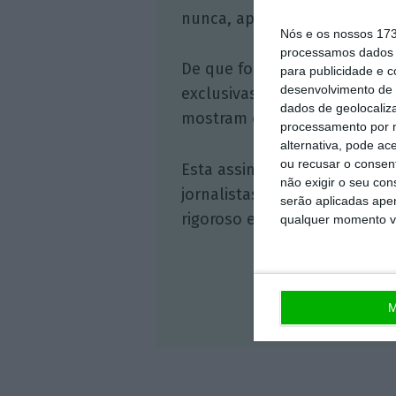
nunca, apoie o jornalismo in
Nós e os nossos 17
processamos dados p
De que forma? Assine o ECO 
para publicidade e 
desenvolvimento de 
exclusivas, à opinião que co
dados de geolocaliza
mostram o outro lado da hist
processamento por n
alternativa, pode ac
ou recusar o consen
Esta assinatura é uma forma
não exigir o seu co
jornalistas. A nossa contrap
serão aplicadas apen
rigoroso e credível.
qualquer momento vol
M
Veja 