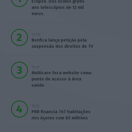
Eclipse. Dos óculos grátis
aos telescópios de 12 mil
euros
12:09
Benfica lança petição pela
suspensão dos direitos de TV
11:49
Multicare foca website como
ponto de acesso à área
saúde
11:25
PRR financia 767 habitações
nos Açores com 65 milhões