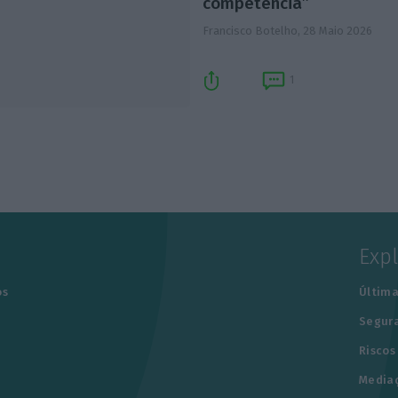
competência”
Francisco Botelho,
28 Maio 2026
1
Exp
os
Última
Segur
Riscos
Media