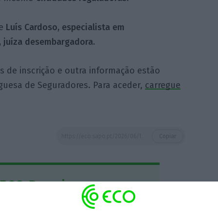
e
Luís Cardoso, especialista em
s, juíza desembargadora.
 de inscrição e outra informação estão
uguesa de Seguradores. Para aceder,
carregue
https://eco.sapo.pt/2026/06/15/aps-com-curso-sobre-veiculos-autonomos-e-responsabilidade-civil/
Copiar
 ECO Premium
mação é mais importante do que