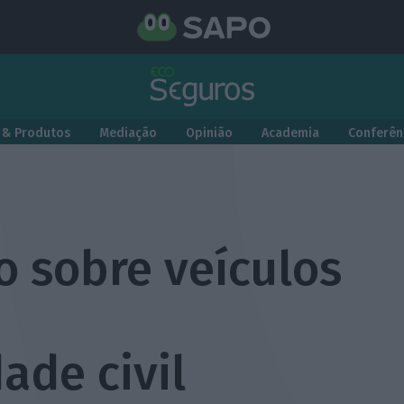
 & Produtos
Mediação
Opinião
Academia
Conferên
o sobre veículos
ade civil