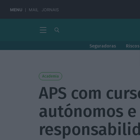
MENU
MAIL
JORNAIS
Seguradoras
Riscos
Academia
APS com curs
autónomos e
responsabilid