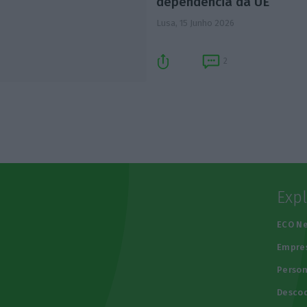
dependência da UE
Lusa,
15 Junho 2026
2
Exp
e
ECO N
Empre
Person
Descod