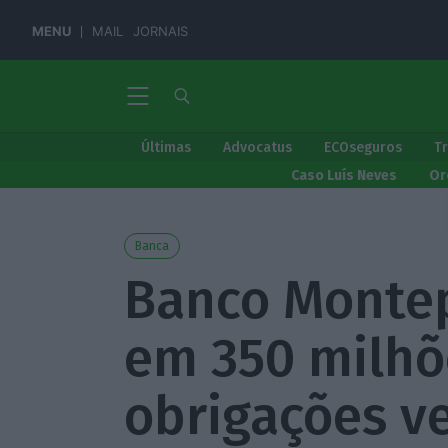
MENU
MAIL
JORNAIS
Últimas
Advocatus
ECOseguros
T
Caso Luís Neves
Or
Banca
Banco Montep
em 350 milh
obrigações v