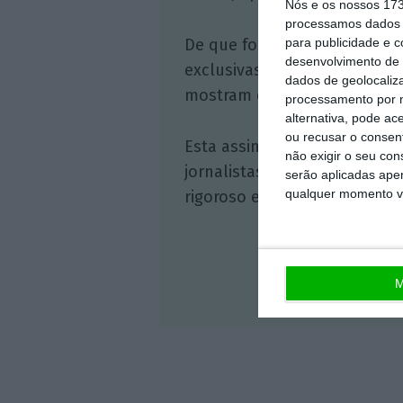
Nós e os nossos 17
processamos dados p
para publicidade e 
De que forma? Assine o ECO 
desenvolvimento de 
exclusivas, à opinião que co
dados de geolocaliza
mostram o outro lado da hist
processamento por n
alternativa, pode ac
ou recusar o consen
Esta assinatura é uma forma
não exigir o seu co
jornalistas. A nossa contrap
serão aplicadas apen
qualquer momento vol
rigoroso e credível.
M
Veja 