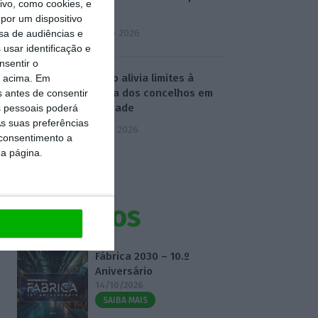
vo, como cookies, e
social
por um dispositivo
6 Agosto 2026
sa de audiências e
usar identificação e
nsentir o
Governo alivia limites à
o acima. Em
despesa dos concelhos em
s antes de consentir
calamidade
 pessoais poderá
s suas preferências
7 Agosto 2026
 consentimento a
da página.
Eventos
Fábrica 2030 – 10.º
Aniversário
14/10/2026
SAIBA MAIS