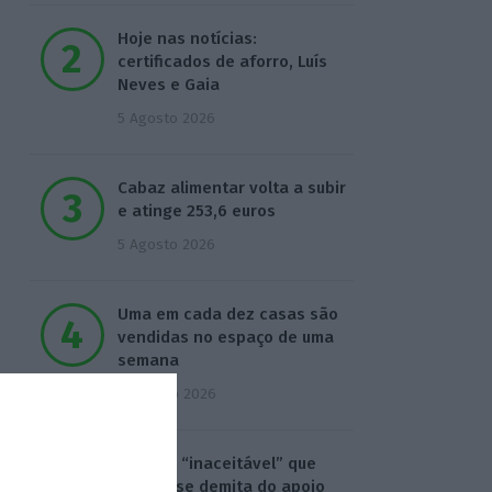
Hoje nas notícias:
certificados de aforro, Luís
Neves e Gaia
5 Agosto 2026
Cabaz alimentar volta a subir
e atinge 253,6 euros
5 Agosto 2026
Uma em cada dez casas são
vendidas no espaço de uma
semana
6 Agosto 2026
Seguro: “inaceitável” que
Estado se demita do apoio