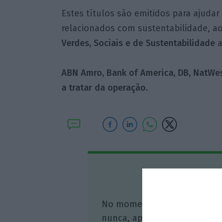
Estes títulos são emitidos para ajudar 
relacionados com sustentabilidade, a
Verdes, Sociais e de Sustentabilidade
a
ABN Amro, Bank of America, DB, NatWes
a tratar da operação.
Assine o
No momento em que a infor
nunca, apoie o jornalismo in