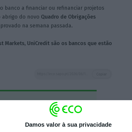
o banco a financiar ou refinanciar projetos
o abrigo do novo
Quadro de Obrigações
provado na semana passada.
t Markets, UniCredit são os bancos que estão
https://eco.sapo.pt/2026/06/15/banco-montepio-financia-se-em-350-milhoes-em-obrigacoes-verdes/
Copiar
 ECO Premium
mação é mais importante do que
Damos valor à sua privacidade
dependente e rigoroso.