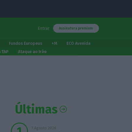
Entrar
Assinatura premium
Fundos Europeus
+M
ECO Avenida
a TAP
Ataque ao Irão
Últimas
7 Agosto 2026