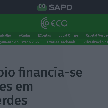
rabalho
eRadar
EContas
Local Online
Capital Verde
çamento do Estado 2027
Exames nacionais
Privatização d
io financia-se
ões em
erdes