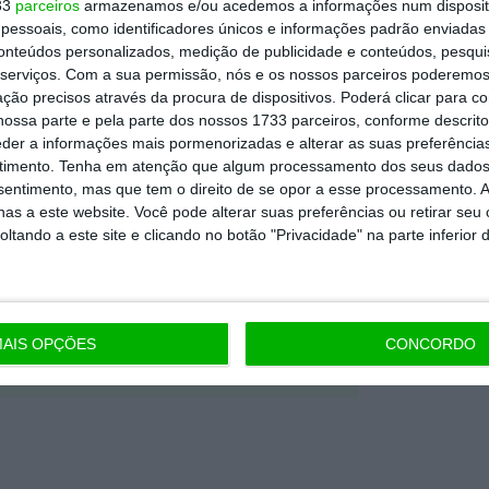
33
parceiros
armazenamos e/ou acedemos a informações num dispositi
essoais, como identificadores únicos e informações padrão enviadas 
conteúdos personalizados, medição de publicidade e conteúdos, pesqui
Premium e tenha acesso a notícias
serviços.
Com a sua permissão, nós e os nossos parceiros poderemos 
nta, às reportagens e especiais que
ção precisos através da procura de dispositivos. Poderá clicar para co
ória.
ossa parte e pela parte dos nossos 1733 parceiros, conforme descrit
eder a informações mais pormenorizadas e alterar as suas preferência
timento.
Tenha em atenção que algum processamento dos seus dados
 de apoiar o ECO e os seus
nsentimento, mas que tem o direito de se opor a esse processamento. A
artida é o jornalismo independente,
as a este website. Você pode alterar suas preferências ou retirar seu
tando a este site e clicando no botão "Privacidade" na parte inferior 
Assine já
AIS OPÇÕES
CONCORDO
todos os planos