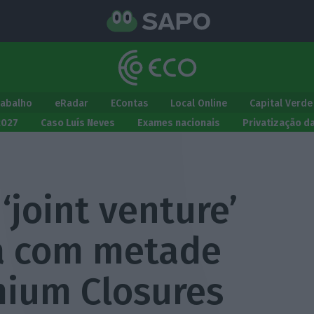
rabalho
eRadar
EContas
Local Online
Capital Verde
2027
Caso Luís Neves
Exames nacionais
Privatização d
 ‘joint venture’
ca com metade
mium Closures