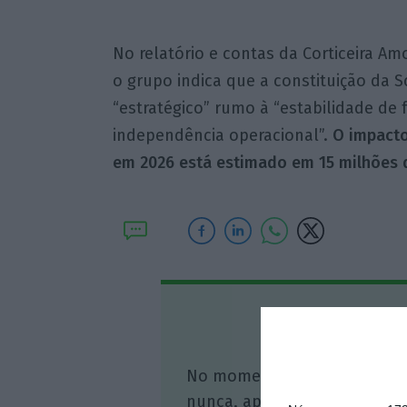
No relatório e contas da Corticeira Am
o grupo indica que a constituição da 
“estratégico” rumo à “estabilidade de
independência operacional”.
O impacto
em 2026 está estimado em 15 milhões 
Assine o
No momento em que a infor
nunca, apoie o jornalismo in