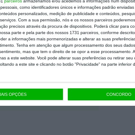
31
parceiros
armazenamos e/ou acedemos a informações num dispositi
essoais, como identificadores únicos e informações padrão enviadas 
conteúdos personalizados, medição de publicidade e conteúdos, pesqui
Premium e tenha acesso a notícias
serviços.
Com a sua permissão, nós e os nossos parceiros poderemos 
nta, às reportagens e especiais que
ção precisos através da procura de dispositivos. Poderá clicar para co
ória.
ossa parte e pela parte dos nossos 1731 parceiros, conforme descrit
eder a informações mais pormenorizadas e alterar as suas preferência
timento.
Tenha em atenção que algum processamento dos seus dados
 de apoiar o ECO e os seus
nsentimento, mas que tem o direito de se opor a esse processamento. A
artida é o jornalismo independente,
as a este website. Você pode alterar suas preferências ou retirar seu
tando a este site e clicando no botão "Privacidade" na parte inferior 
Assine já
AIS OPÇÕES
CONCORDO
todos os planos