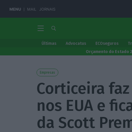
MENU
MAIL
JORNAIS
Últimas
Advocatus
ECOseguros
T
Orçamento do Estado 
Empresas
Corticeira faz
nos EUA e fi
da Scott Pre