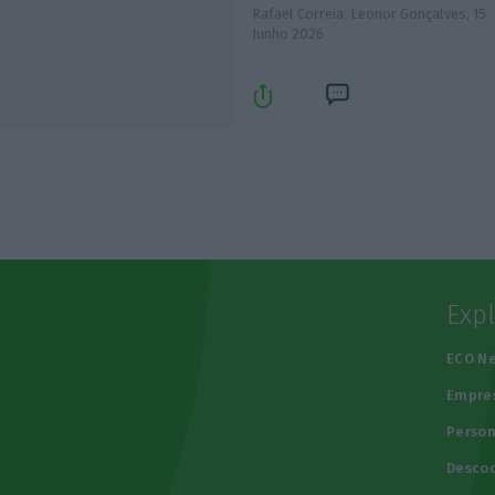
Rafael Correia, Leonor Gonçalves,
15
Junho 2026
Exp
e
ECO N
Empre
Person
Descod