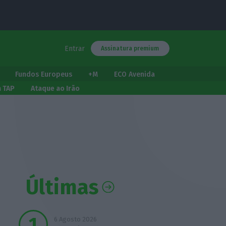
Entrar
Assinatura premium
Fundos Europeus
+M
ECO Avenida
a TAP
Ataque ao Irão
Últimas
6 Agosto 2026