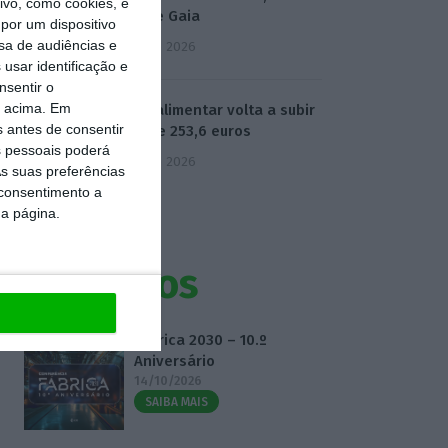
vo, como cookies, e
Neves e Gaia
por um dispositivo
sa de audiências e
5 Agosto 2026
usar identificação e
nsentir o
o acima. Em
Cabaz alimentar volta a subir
s antes de consentir
e atinge 253,6 euros
 pessoais poderá
5 Agosto 2026
s suas preferências
 consentimento a
da página.
Eventos
Fábrica 2030 – 10.º
Aniversário
14/10/2026
SAIBA MAIS