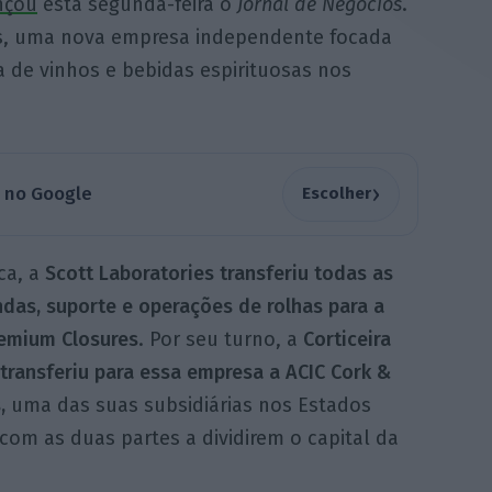
nçou
esta segunda-feira o
Jornal de Negócios
.
es, uma nova empresa independente focada
a de vinhos e bebidas espirituosas nos
›
a no Google
Escolher
ca, a
Scott Laboratories transferiu todas as
das, suporte e operações de rolhas para a
remium Closures
. Por seu turno, a
Corticeira
transferiu para essa empresa a ACIC Cork &
,
uma das suas subsidiárias nos Estados
com as duas partes a dividirem o capital da