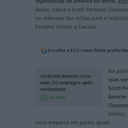
espirituosas na América do Norte
,
ava
Assim, nasce a Scott Premium Closur
no mercado das rolhas para a indústri
Estados Unidos e Canadá.
Escolha o ECO como fonte preferid
Na práti
Corticeira Amorim corta
suas ven
mais 212 empregos após
Scott P
reestruturar
Amorim 
Ler Mais
Closures
Unidos, 
nova empresa em partes iguais.