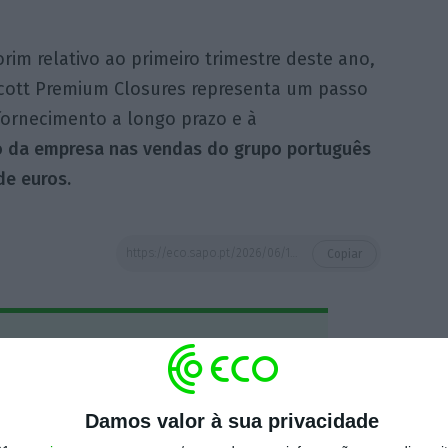
orim relativo ao primeiro trimestre deste ano,
Scott Premium Closures representa um passo
 fornecimento a longo prazo e à
 da empresa nas vendas do grupo português
de euros.
https://eco.sapo.pt/2026/06/15/corticeira-faz-joint-venture-nos-eua-e-fica-com-metade-da-scott-premium-closures/
Copiar
 ECO Premium
mação é mais importante do que
Damos valor à sua privacidade
dependente e rigoroso.