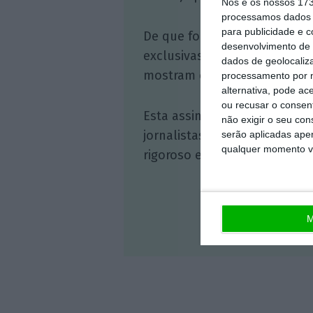
Nós e os nossos 17
processamos dados p
para publicidade e 
De que forma? Assine o ECO 
desenvolvimento de 
exclusivas, à opinião que co
dados de geolocaliza
mostram o outro lado da hist
processamento por n
alternativa, pode ac
ou recusar o consen
Esta assinatura é uma forma
não exigir o seu co
jornalistas. A nossa contrap
serão aplicadas apen
qualquer momento vol
rigoroso e credível.
M
Veja 