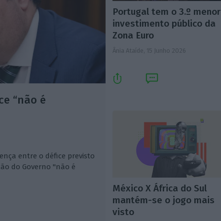
Portugal tem o 3.º menor
investimento público da
Zona Euro
Ânia Ataíde,
15 Junho 2026
ce “não é
ença entre o défice previsto
ção do Governo "não é
México X África do Sul
mantém-se o jogo mais
visto