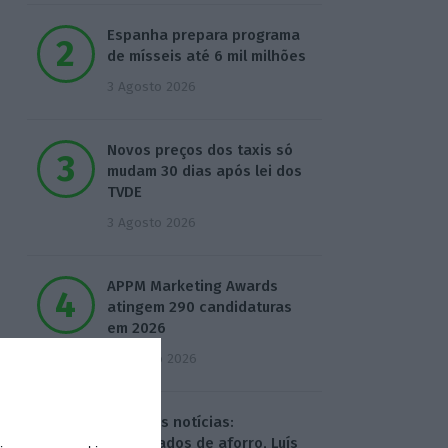
Espanha prepara programa
de mísseis até 6 mil milhões
3 Agosto 2026
Novos preços dos taxis só
mudam 30 dias após lei dos
TVDE
3 Agosto 2026
APPM Marketing Awards
atingem 290 candidaturas
em 2026
4 Agosto 2026
Hoje nas notícias:
certificados de aforro, Luís