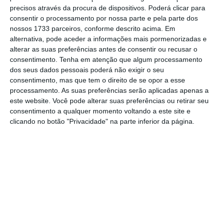
precisos através da procura de dispositivos. Poderá clicar para
remédio medicinal, antes de se tornar
consentir o processamento por nossa parte e pela parte dos
popular no Reino Unido após a sua
nossos 1733 parceiros, conforme descrito acima. Em
alternativa, pode aceder a informações mais pormenorizadas e
introdução pelos soldados britânicos. Em
alterar as suas preferências antes de consentir ou recusar o
Espanha, um dos seus principais pontos de
consentimento.
Tenha em atenção que algum processamento
origem histórica encontra-se em Menorca,
dos seus dados pessoais poderá não exigir o seu
consentimento, mas que tem o direito de se opor a esse
onde se espalhou durante o século XVIII sob
processamento. As suas preferências serão aplicadas apenas a
influência britânica.
este website. Você pode alterar suas preferências ou retirar seu
consentimento a qualquer momento voltando a este site e
clicando no botão "Privacidade" na parte inferior da página.
Nos últimos anos, o gin reforçou a sua
posição como categoria ligada à inovação,
cocktails e consumo premium. Como explicou
a Espirituosos España numa declaração, a sua
versatilidade, o uso de botânicos, a
sofisticação dos cocktails e o surgimento do
gin tonic contribuíram para consolidar a sua
presença em bares, restaurantes e bares de