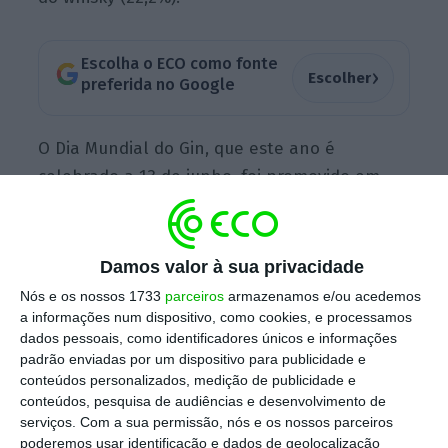
Escolha o ECO como fonte
›
Escolher
preferida no Google
O Dia Mundial do Gin, que este ano é
celebrado a 13 de junho, foi promovido em
2009 em Birmingham pelo britânico Neil
Houston, com o objetivo de reunir fãs em
torno desta bebida. Desde então,
Damos valor à sua privacidade
estabeleceu-se como um evento global para
Nós e os nossos 1733
parceiros
armazenamos e/ou acedemos
consumidores adultos, profissionais da
a informações num dispositivo, como cookies, e processamos
dados pessoais, como identificadores únicos e informações
hotelaria, destiladores e bartenders.
padrão enviadas por um dispositivo para publicidade e
conteúdos personalizados, medição de publicidade e
conteúdos, pesquisa de audiências e desenvolvimento de
A história do gin remonta ao século XVII na
serviços.
Com a sua permissão, nós e os nossos parceiros
poderemos usar identificação e dados de geolocalização
Holanda, onde surgiu originalmente como