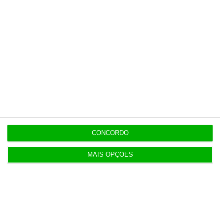
20:31
Jerónimo Martins fecha 200 lojas na Colômbia
após sismo
19:27
Chega questiona Governo sobre compra de
fragatas
18:53
CONCORDO
Portugal entre países com maior subida do preços
das casas
MAIS OPÇÕES
18:36
Preço do gás a aquecer. Guerra e armazenamento
inflamam