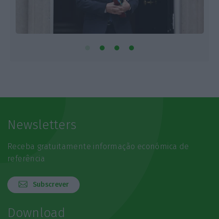
Newsletters
Receba gratuitamente informação económica de
referência
Subscrever
Download