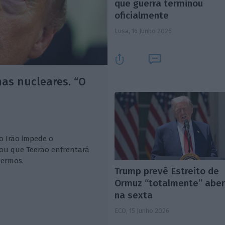
que guerra terminou
oficialmente
Lusa,
16 Junho 2026
as nucleares. “O
 Irão impede o
ou que Teerão enfrentará
termos.
Trump prevê Estreito de
Ormuz “totalmente” abe
na sexta
ECO,
15 Junho 2026