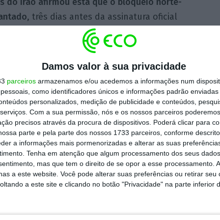
s do Irão afirmou esta que o bloqueio norte-
vantado
, três dias antes da assinatura oficial
Teerão.
natura oficial”, disse Majid Takht-Ravanchi,
Damos valor à sua privacidade
ue recordou que o fim deste bloqueio fazia
33
parceiros
armazenamos e/ou acedemos a informações num dispositi
pela República Islâmica para se chegar a um
essoais, como identificadores únicos e informações padrão enviadas 
conteúdos personalizados, medição de publicidade e conteúdos, pesqui
serviços.
Com a sua permissão, nós e os nossos parceiros poderemos 
ção precisos através da procura de dispositivos. Poderá clicar para co
ossa parte e pela parte dos nossos 1733 parceiros, conforme descrit
aniana avançou que os petroleiros e outros
eder a informações mais pormenorizadas e alterar as suas preferência
lar
. “Três petroleiros iranianos encontram-se
timento.
Tenha em atenção que algum processamento dos seus dados
ico, e outros dois, que transportam
nsentimento, mas que tem o direito de se opor a esse processamento. A
as a este website. Você pode alterar suas preferências ou retirar seu
e portos do sul” do país, segundo indicou a
tando a este site e clicando no botão "Privacidade" na parte inferior 