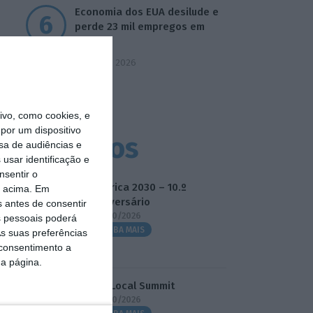
Economia dos EUA desilude e
perde 23 mil empregos em
julho
7 Agosto 2026
vo, como cookies, e
por um dispositivo
Eventos
sa de audiências e
usar identificação e
nsentir o
Fábrica 2030 – 10.º
o acima. Em
Aniversário
s antes de consentir
14/10/2026
 pessoais poderá
SAIBA MAIS
s suas preferências
 consentimento a
da página.
3.º Local Summit
07/10/2026