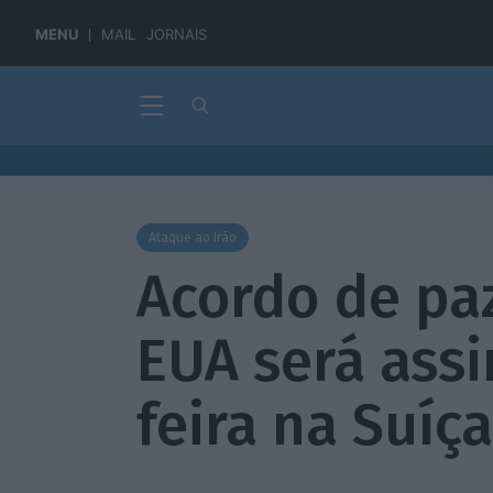
MENU
MAIL
JORNAIS
Ataque ao Irão
Acordo de paz
EUA será assi
feira na Suíça