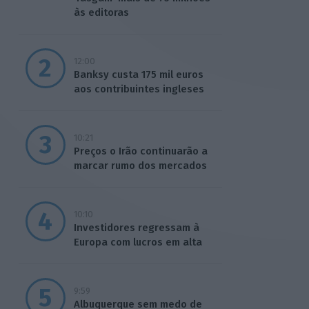
às editoras
12:00
Banksy custa 175 mil euros
aos contribuintes ingleses
10:21
Preços o Irão continuarão a
marcar rumo dos mercados
10:10
Investidores regressam à
Europa com lucros em alta
9:59
Albuquerque sem medo de