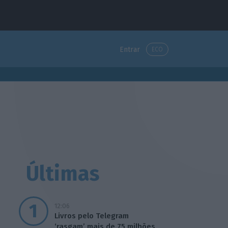
Entrar
ECO
Últimas
12:06
Livros pelo Telegram
‘rasgam’ mais de 75 milhões