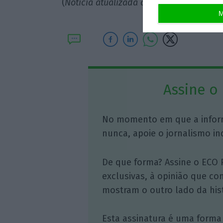
(
Notícia atualizada com mais informaçã
M
Assine o
No momento em que a infor
nunca, apoie o jornalismo in
De que forma? Assine o ECO 
exclusivas, à opinião que co
mostram o outro lado da hist
Esta assinatura é uma forma