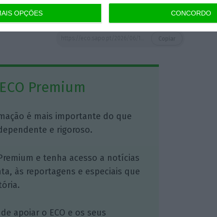
o às 16h37
)
AIS OPÇÕES
CONCORDO
https://eco.sapo.pt/2026/06/16/acordo-de-paz-entre-irao-e-eua-sera-assinado-na-sexta-feira-na-suica/
Copiar
 ECO Premium
mação é mais importante do que
dependente e rigoroso.
Premium e tenha acesso a notícias
nta, às reportagens e especiais que
ória.
 de apoiar o ECO e os seus