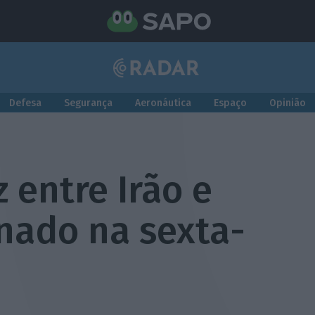
Defesa
Segurança
Aeronáutica
Espaço
Opinião
 entre Irão e
nado na sexta-