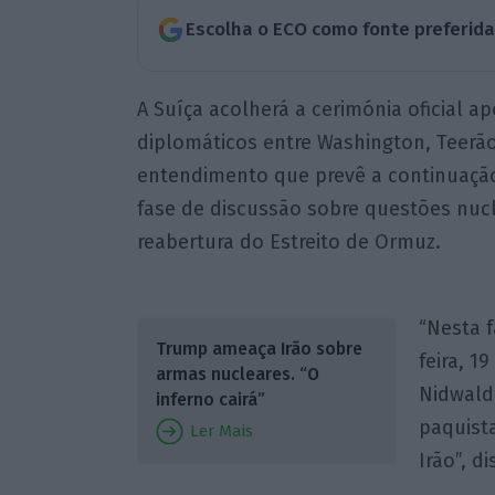
Escolha o ECO como fonte preferid
A Suíça acolherá a cerimónia oficial a
diplomáticos entre Washington, Teerã
entendimento que prevê a continuação
fase de discussão sobre questões nucl
reabertura do Estreito de Ormuz.
“Nesta f
Trump ameaça Irão sobre
feira, 1
armas nucleares. “O
Nidwald
inferno cairá”
paquist
Ler Mais
Irão”, d