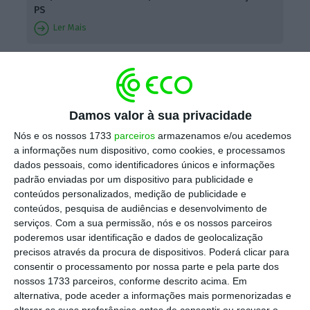
PS
Ler Mais
A
proposta do Governo, já aprovada na
generalidade pela Assembleia da República,
prevê uma profunda alteração do modelo de
Damos valor à sua privacidade
fiscalização financeira pública, reduzindo o
Nós e os nossos 1733
parceiros
armazenamos e/ou acedemos
alcance da fiscalização prévia do Tribunal de
a informações num dispositivo, como cookies, e processamos
dados pessoais, como identificadores únicos e informações
Contas e permitindo que
contratos públicos
padrão enviadas por um dispositivo para publicidade e
acima de 10 milhões de euros possam avançar
conteúdos personalizados, medição de publicidade e
sem visto prévio
, desde que existam sistemas
conteúdos, pesquisa de audiências e desenvolvimento de
serviços.
Com a sua permissão, nós e os nossos parceiros
internos de controlo acreditados.
Atualmente,
poderemos usar identificação e dados de geolocalização
a fiscalização prévia é exigida em atos e
precisos através da procura de dispositivos. Poderá clicar para
contratos públicos com valor igual ou superior
consentir o processamento por nossa parte e pela parte dos
nossos 1733 parceiros, conforme descrito acima. Em
a 750 mil euros, ou a 950 mil euros, quando
alternativa, pode aceder a informações mais pormenorizadas e
este for o valor de vários contratos
alterar as suas preferências antes de consentir ou recusar o