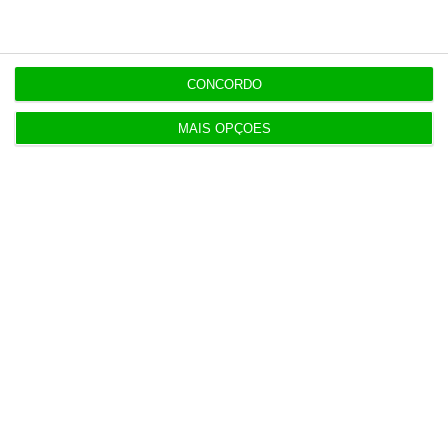
De que forma? Assine o ECO Premium e
tenha acesso a notícias exclusivas, à
opinião que conta, às reportagens e
CONCORDO
especiais que mostram o outro lado da
história.
MAIS OPÇÕES
Esta assinatura é uma forma de apoiar
o ECO e os seus jornalistas. A nossa
contrapartida é o jornalismo
independente, rigoroso e credível.
Assine já
Veja todos os planos