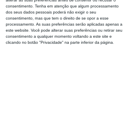
interligados.
consentimento.
Tenha em atenção que algum processamento
dos seus dados pessoais poderá não exigir o seu
consentimento, mas que tem o direito de se opor a esse
Segundo o CFP, o diploma representa uma
processamento. As suas preferências serão aplicadas apenas a
“mudança paradigmática”
na conceção do
este website. Você pode alterar suas preferências ou retirar seu
consentimento a qualquer momento voltando a este site e
Tribunal de Contas português,
aproximando-o
clicando no botão "Privacidade" na parte inferior da página.
progressivamente de modelos internacionais
centrados na auditoria, em detrimento da
tradicional função jurisdicional exercida pelo
tribunal.
O parecer explica que o modelo português
sempre assentou numa lógica judicial,
semelhante à de países como França,
Espanha ou Itália, em que o Tribunal de
Contas possui poderes jurisdicionais próprios.
Porém, a
proposta governamental reforça o