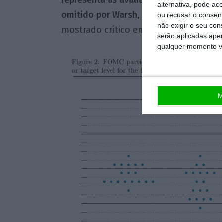
alternativa, pode ac
omitido por Warsh
, que está no cargo
ou recusar o consen
não exigir o seu co
mostrado crítico em relação ao Resum
serão aplicadas apen
qualquer momento vol
M