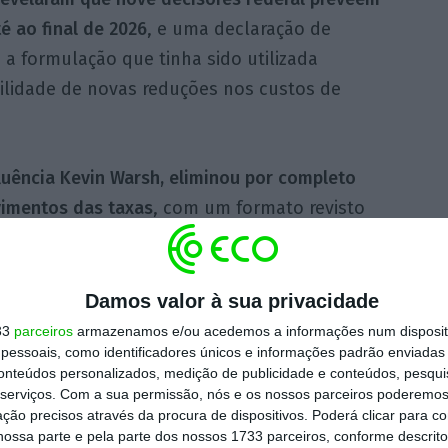
é ao final de 2026
, e uma declaração de
 a formulação que tinha sido utilizada
ilidade de novas reduções nos custos de
fluência Kevin Warsh, eliminou por completo
vimentos das taxas
, com um formato revisto
bre as taxas e reafirmava a intenção do banco
es no sistema bancário”. O documento
ato semelhante ao utilizado pelo antigo
Damos valor à sua privacidade
reenspan.
33
parceiros
armazenamos e/ou acedemos a informações num dispositi
essoais, como identificadores únicos e informações padrão enviadas 
conteúdos personalizados, medição de publicidade e conteúdos, pesqui
apresentaram projeções de taxas de juro e,
serviços.
Com a sua permissão, nós e os nossos parceiros poderemos 
ção precisos através da procura de dispositivos. Poderá clicar para co
 ‘ponto’ em falta no
dot plot
– gráfico que
ossa parte e pela parte dos nossos 1733 parceiros, conforme descrit
 do comité – presume-se que tenha sido