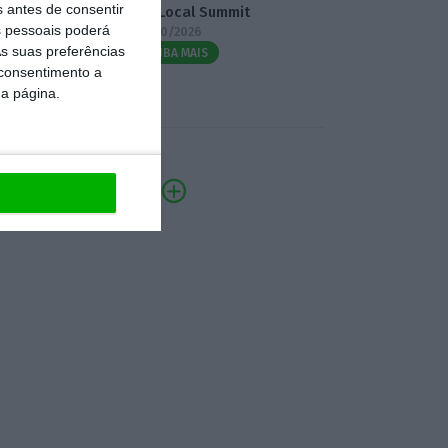
s antes de consentir
3.º Local Summit
 pessoais poderá
07/10/2026
s suas preferências
SAIBA MAIS
 consentimento a
da página.