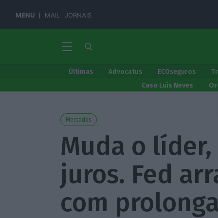
MENU
MAIL
JORNAIS
Últimas
Advocatus
ECOseguros
T
Caso Luís Neves
Or
Mercados
Muda o líder,
juros. Fed ar
com prolonga