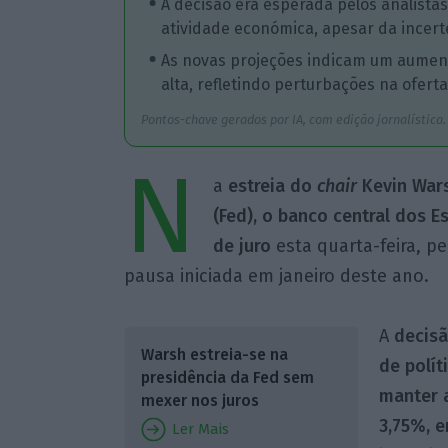
A decisão era esperada pelos analista
atividade económica, apesar da incert
As novas projeções indicam um aumento
alta, refletindo perturbações na oferta
Pontos-chave gerados por IA, com edição jornalística.
N
a
estreia do
chair
Kevin Wars
(Fed), o banco central dos 
de juro
esta quarta-feira, p
pausa iniciada em janeiro deste ano.
A
decisã
Warsh estreia-se na
de polí
presidência da Fed sem
manter 
mexer nos juros
3,75%, 
Ler Mais