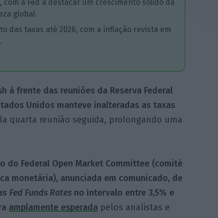
s, com a Fed a destacar um crescimento sólido da
eza global.
 das taxas até 2026, com a inflação revista em
.
h à frente das reuniões da Reserva Federal
Estados Unidos manteve inalteradas as taxas
ela quarta reunião seguida, prolongando uma
o do Federal Open Market Committee (comité
tica monetária), anunciada em comunicado, de
as
Fed Funds Rates
no intervalo entre 3,5% e
era
amplamente esperada
pelos analistas e