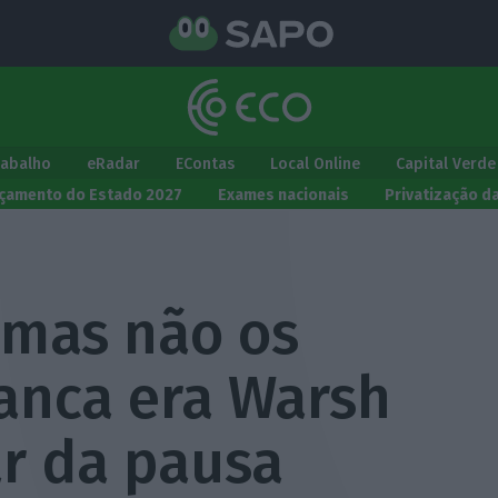
rabalho
eRadar
EContas
Local Online
Capital Verde
çamento do Estado 2027
Exames nacionais
Privatização d
 mas não os
ranca era Warsh
r da pausa