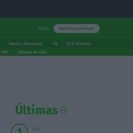
Entrar
Assinatura premium
Fundos Europeus
+M
ECO Avenida
a TAP
Ataque ao Irão
Últimas
20:14