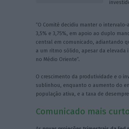
investid
“O Comité decidiu manter o intervalo-a
3,5% e 3,75%, em apoio ao duplo mand
central em comunicado, adiantando qu
a um ritmo sólido, apesar da elevada i
no Médio Oriente”.
O crescimento da produtividade e o in
sublinhou, enquanto o aumento do e
população ativa, e a taxa de desempr
Comunicado mais curto
As
novas projeções trimestrais da Fed