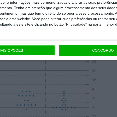
eder a informações mais pormenorizadas e alterar as suas preferência
 há apenas cerca de três semanas e tem-se
timento.
Tenha em atenção que algum processamento dos seus dados
nsentimento, mas que tem o direito de se opor a esse processamento. A
o das Projeções Económicas.
as a este website. Você pode alterar suas preferências ou retirar seu
tando a este site e clicando no botão "Privacidade" na parte inferior 
AIS OPÇÕES
CONCORDO