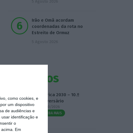
5 Agosto 2026
Irão e Omã acordam
coordenadas da rota no
Estreito de Ormuz
5 Agosto 2026
Eventos
Fábrica 2030 – 10.º
vo, como cookies, e
Aniversário
por um dispositivo
14/10/2026
sa de audiências e
SAIBA MAIS
usar identificação e
nsentir o
o acima. Em