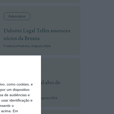
Advocatus
Deloitte Legal Telles assessora
sócios da Bruma
Frederico Pedreira,
4 Agosto 2026
Cibersegurança
Águas de Portugal alvo de
vo, como cookies, e
ciberataque
por um dispositivo
sa de audiências e
Tiago Alexandre Pereira,
4 Agosto 2026
usar identificação e
nsentir o
o acima. Em