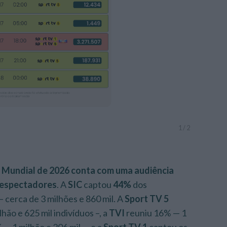
1
/
2
 Mundial de 2026 conta com uma audiência
elespectadores
. A
SIC
captou
44%
dos
 cerca de 3 milhões e 860 mil. A
Sport
TV 5
hão e 625 mil indivíduos –, a
TVI
reuniu 16% — 1