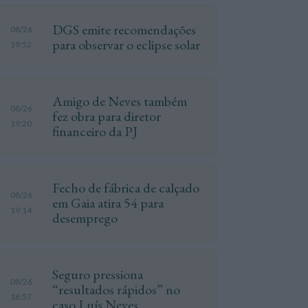
DGS emite recomendações
08/26
para observar o eclipse solar
19:52
Amigo de Neves também
08/26
fez obra para diretor
19:20
financeiro da PJ
Fecho de fábrica de calçado
08/26
em Gaia atira 54 para
19:14
desemprego
Seguro pressiona
08/26
“resultados rápidos” no
18:57
caso Luís Neves