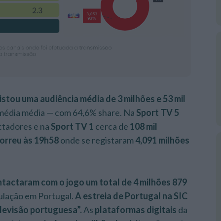
istou uma audiência média de 3 milhões e 53 mil
média média — com 64,6% share. Na
Sport TV 5
ctadores e na
Sport TV 1
cerca de
108 mil
correu às 19h58
onde se registaram
4,091 milhões
ntactaram
com o jogo um total de 4 milhões 879
pulação em Portugal.
A estreia de Portugal na
SIC
elevisão portuguesa”.
As
plataformas digitais
da