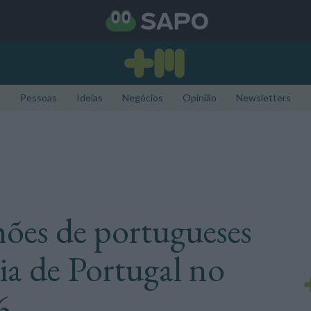
Pessoas
Ideias
Negócios
Opinião
Newsletters
hões de portugueses
eia de Portugal no
6