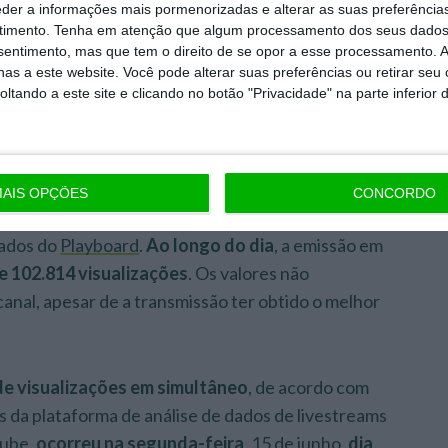
eder a informações mais pormenorizadas e alterar as suas preferência
timento.
Tenha em atenção que algum processamento dos seus dados
nsentimento, mas que tem o direito de se opor a esse processamento. A
as a este website. Você pode alterar suas preferências ou retirar seu
tando a este site e clicando no botão "Privacidade" na parte inferior 
 o
bteve mais de 1,5 milhões de visualizações
AIS OPÇÕES
CONCORDO
eam
a obter um pico de 302.347 visualizações em
ados do
Playboard
.
Ao longo do dia
, a emissão em
e 102.814 visualizações
. Os valores não
anal, apesar de a transmissão ter obtido o melhor
de visualizações em simultâneo
, de acordo com
s da plataforma de análise de dados de livestreams
tube,
ocorreu na segunda-feira
, 15 de junho,
dia