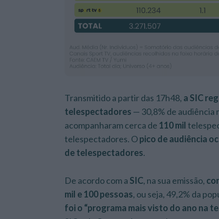
Transmitido a partir das 17h48,
a SIC reg
telespectadores
— 30,8% de audiência 
acompanharam cerca de
110 mil
telespe
telespectadores. O
pico de audiência o
de telespectadores
.
De acordo com a
SIC
, na sua emissão,
co
mil e 100 pessoas
, ou seja, 49,2% da po
foi o “programa mais visto do ano na t