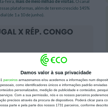
ta-feira,
mais de meio milhão de visitas.
O canal
essas plataformas, além de terem crescido 145%
ial (de 1 a 10 de junho).
Damos valor à sua privacidade
31
parceiros
armazenamos e/ou acedemos a informações num dispositi
essoais, como identificadores únicos e informações padrão enviadas 
conteúdos personalizados, medição de publicidade e conteúdos, pesqui
serviços.
Com a sua permissão, nós e os nossos parceiros poderemos 
ção precisos através da procura de dispositivos. Poderá clicar para co
ossa parte e pela parte dos nossos 1731 parceiros, conforme descrit