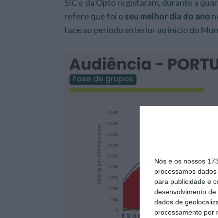
SIC e da Opto registaram, durante a quar
refere que foi o
seu melhor dia do
ano
n
face ao período anterior ao início do Mund
Nós e os nossos 17
processamos dados p
para publicidade e 
desenvolvimento de 
dados de geolocaliza
processamento por n