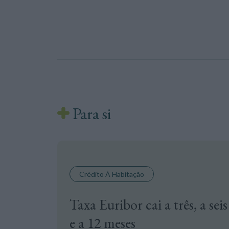
Para si
Crédito À Habitação
Taxa Euribor cai a três, a seis
e a 12 meses