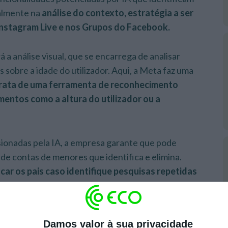
almente na
análise do contexto, estratégia a ser
Instagram Live e nos Grupos do Facebook.
á a análise visual, que se encarrega de analisar
s sobre a idade do utilizador. Aqui, a Meta faz uma
rata de uma ferramenta de reconhecimento
ementos como a altura do utilizador ou a
ionadas pela IA, a empresa garante que pode
de contas de menores que identifica e elimina.
icar os pais caso identifique pesquisas repetidas
as com automutilação ou suicídio
,
opeia (UE).
Damos valor à sua privacidade