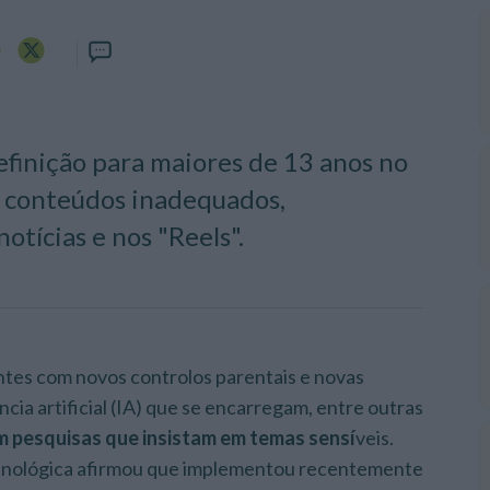
efinição para maiores de 13 anos no
r conteúdos inadequados,
tícias e nos "Reels".
ntes com novos controlos parentais e novas
cia artificial (IA) que se encarregam, entre outras
em pesquisas que insistam em temas sensí
veis.
ecnológica afirmou que implementou recentemente