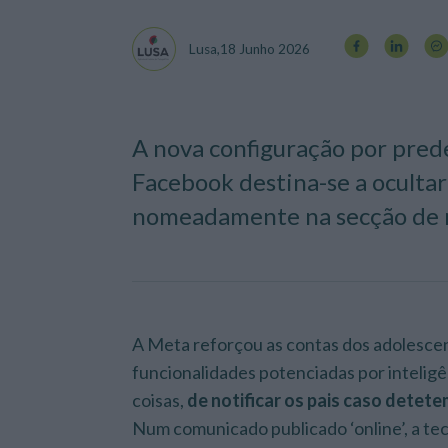
Lusa,
18 Junho 2026
A nova configuração por pred
Facebook destina-se a oculta
nomeadamente na secção de no
A Meta reforçou as contas dos adolesce
funcionalidades potenciadas por inteligên
coisas,
de notificar os pais caso detet
Num comunicado publicado ‘online’, a t