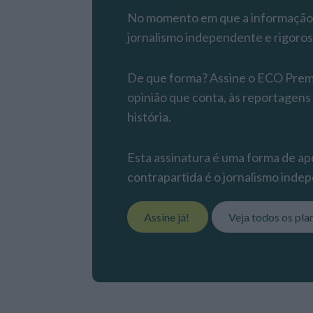
No momento em que a informação é
jornalismo independente e rigoros
De que forma? Assine o ECO Premiu
opinião que conta, às reportagens
história.
Esta assinatura é uma forma de apo
contrapartida é o jornalismo indep
Assine já!
Veja todos os pla