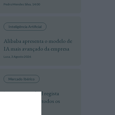
Pedro Mendes Silva,
14:00
Inteligência Artificial
Alibaba apresenta o modelo de
IA mais avançado da empresa
Lusa,
3 Agosto 2026
Mercado Ibérico
Turismo: Madrid regista
melhor junho de todos os
tempos