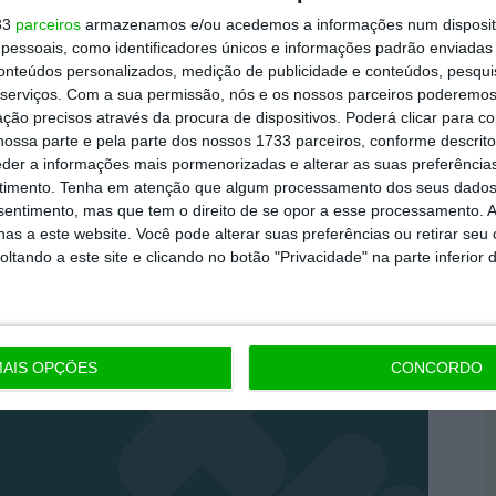
uma gestão centralizada para pais ou tutores
33
parceiros
armazenamos e/ou acedemos a informações num dispositi
 centraliza a gestão da atividade dos filhos no
essoais, como identificadores únicos e informações padrão enviadas 
ok e no Messenger.
conteúdos personalizados, medição de publicidade e conteúdos, pesqui
serviços.
Com a sua permissão, nós e os nossos parceiros poderemos 
ção precisos através da procura de dispositivos. Poderá clicar para co
ossa parte e pela parte dos nossos 1733 parceiros, conforme descrit
eder a informações mais pormenorizadas e alterar as suas preferência
timento.
Tenha em atenção que algum processamento dos seus dados
nsentimento, mas que tem o direito de se opor a esse processamento. A
as a este website. Você pode alterar suas preferências ou retirar seu
tando a este site e clicando no botão "Privacidade" na parte inferior 
AIS OPÇÕES
CONCORDO
remium