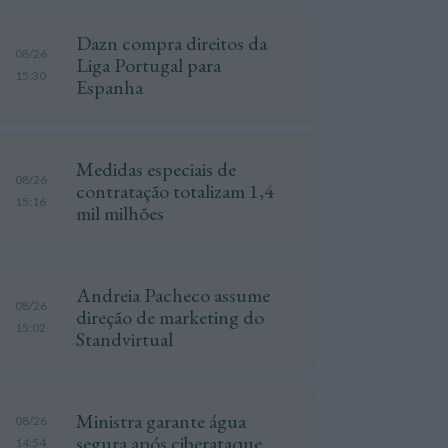
Dazn compra direitos da
08/26
Liga Portugal para
15:30
Espanha
Medidas especiais de
08/26
contratação totalizam 1,4
15:16
mil milhões
Andreia Pacheco assume
08/26
direção de marketing do
15:02
Standvirtual
Ministra garante água
08/26
segura após ciberataque
14:54