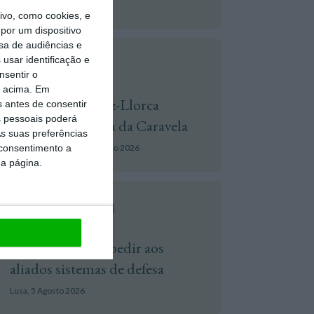
Servimedia,
4 Agosto 2026
vo, como cookies, e
por um dispositivo
sa de audiências e
usar identificação e
Advocatus
nsentir o
o acima. Em
Linklaters e Pérez-Llorca
s antes de consentir
 pessoais poderá
assessoram venda da Caravela
s suas preferências
 consentimento a
Frederico Pedreira,
4 Agosto 2026
da página.
Guerra Na Europa
Zelensky volta a pedir aos
aliados sistemas de defesa
Lusa,
5 Agosto 2026