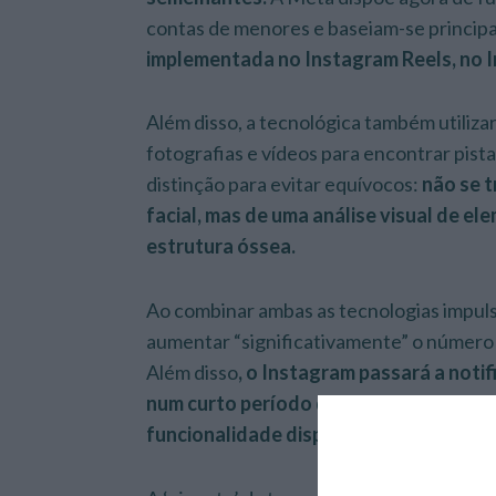
contas de menores e baseiam-se princip
implementada no Instagram Reels, no 
Além disso, a tecnológica também utilizar
fotografias e vídeos para encontrar pista
distinção para evitar equívocos:
não se t
facial, mas de uma análise visual de el
estrutura óssea.
Ao combinar ambas as tecnologias impuls
aumentar “significativamente” o número 
Além disso
, o Instagram passará a notif
num curto período de tempo relacionad
funcionalidade disponível na União Eur