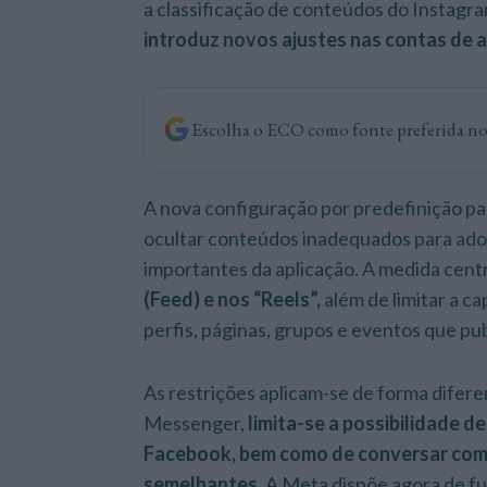
a classificação de conteúdos do Instagr
introduz novos ajustes nas contas de 
Escolha o ECO como fonte preferida n
A nova configuração por predefinição pa
ocultar conteúdos inadequados para ado
importantes da aplicação. A medida cent
(Feed) e nos “Reels”,
além de limitar a c
perfis, páginas, grupos e eventos que p
As restrições aplicam-se de forma difere
Messenger,
limita-se a possibilidade d
Facebook, bem como de conversar com
semelhantes.
A Meta dispõe agora de fu