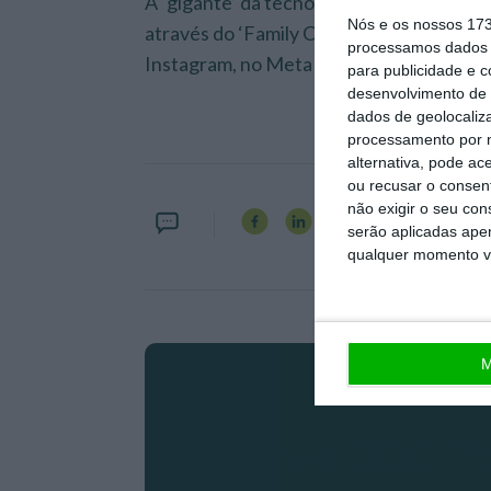
A ‘gigante’ da tecnologia oferece ainda 
Nós e os nossos 17
através do ‘Family Center’, um espaço que
processamos dados p
Instagram, no Meta Horizon, no Facebo
para publicidade e 
desenvolvimento de 
dados de geolocaliza
processamento por n
alternativa, pode ac
ou recusar o consen
não exigir o seu co
serão aplicadas apen
qualquer momento vol
M
Assine o ECO P