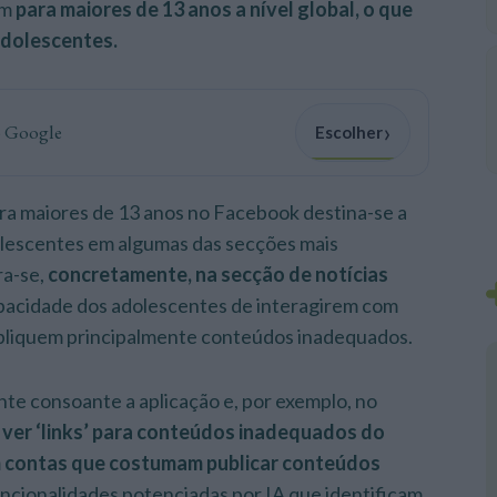
am
para maiores de 13 anos a nível global, o que
adolescentes.
›
o Google
Escolher
ra maiores de 13 anos no Facebook destina-se a
lescentes em algumas das secções mais
ra-se,
concretamente, na secção de notícias
apacidade dos adolescentes de interagirem com
ubliquem principalmente conteúdos inadequados.
nte consoante a aplicação e, por exemplo, no
e ver ‘links’ para conteúdos inadequados do
 contas que costumam publicar conteúdos
ncionalidades potenciadas por IA que identificam