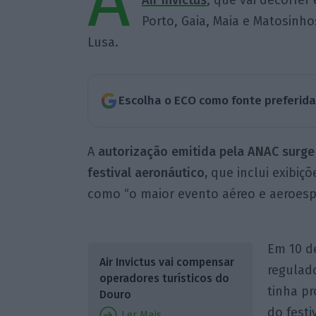
A
Air Invictus
, que vai decorrer
Porto, Gaia, Maia e Matosinhos
Lusa.
Escolha o ECO como fonte preferid
A
autorização emitida pela ANAC surge
festival aeronáutico,
que inclui exibiçõ
como “o maior evento aéreo e aeroesp
Em 10 d
Air Invictus vai compensar
regulado
operadores turísticos do
tinha pr
Douro
do fest
Ler Mais