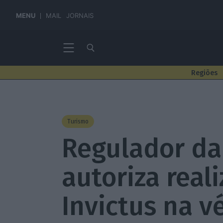
MENU
MAIL
JORNAIS
Regiões
Turismo
Regulador da 
autoriza real
Invictus na v