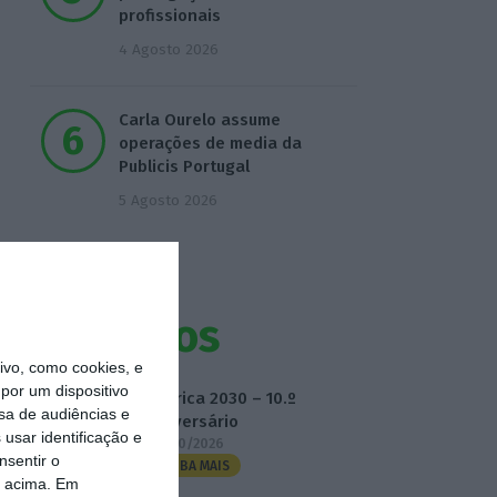
profissionais
4 Agosto 2026
Carla Ourelo assume
operações de media da
Publicis Portugal
5 Agosto 2026
Eventos
vo, como cookies, e
por um dispositivo
Fábrica 2030 – 10.º
sa de audiências e
Aniversário
usar identificação e
14/10/2026
nsentir o
SAIBA MAIS
o acima. Em