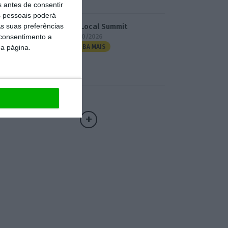
s antes de consentir
 pessoais poderá
s suas preferências
3.º Local Summit
 consentimento a
07/10/2026
da página.
SAIBA MAIS