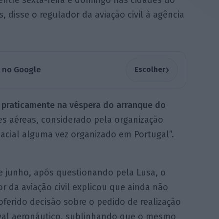
 entre sexta-feira e domingo nas cidades do
, disse o regulador da aviação civil à agência
›
a no Google
Escolher
 praticamente na véspera do arranque do
es aéreas, considerado pela organização
acial alguma vez organizado em Portugal”.
e junho, após questionando pela Lusa, o
r da aviação civil explicou que ainda não
oferido decisão sobre o pedido de realização
ival aeronáutico, sublinhando que o mesmo