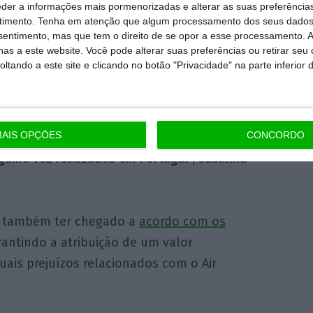
eder a informações mais pormenorizadas e alterar as suas preferência
da pelo fundador do Air Invictus, a
timento.
Tenha em atenção que algum processamento dos seus dados
rte da ANAC “a
licença necessária para a
nsentimento, mas que tem o direito de se opor a esse processamento. A
as a este website. Você pode alterar suas preferências ou retirar seu
 dias 19, 20 e 21 de junho no Porto, Gaia, Maia
tando a este site e clicando no botão "Privacidade" na parte inferior 
e à ANAC o
espírito elevado e construtivo
AIS OPÇÕES
CONCORDO
tro meses para a concretização daquela que
guma vez realizadas em Portugal”, sublinha
ou também ter chegado a
acordo com os
rantindo a atribuição de um valor
ais prejuízos relacionados com o Air