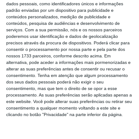
dados pessoais, como identificadores únicos e informações
construção civil, disse.
padrão enviadas por um dispositivo para publicidade e
conteúdos personalizados, medição de publicidade e
Segundo o responsável,
os 100 trabalhadores
conteúdos, pesquisa de audiências e desenvolvimento de
serviços.
Com a sua permissão, nós e os nossos parceiros
para o setor dos transportes já foram
poderemos usar identificação e dados de geolocalização
selecionados pelos respetivos institutos de
precisos através da procura de dispositivos. Poderá clicar para
emprego e irão preencher vagas na Área
consentir o processamento por nossa parte e pela parte dos
nossos 1733 parceiros, conforme descrito acima. Em
Metropolitana de Lisboa.
Outros 40
alternativa, pode aceder a informações mais pormenorizadas e
profissionais em metalomecânica vão ser
alterar as suas preferências antes de consentir ou recusar o
empregados numa empresa com sede em
consentimento.
Tenha em atenção que algum processamento
dos seus dados pessoais poderá não exigir o seu
Aveiro, estando em fase de formação em
consentimento, mas que tem o direito de se opor a esse
Moçambique, seguindo-se outra de
processamento. As suas preferências serão aplicadas apenas a
capacitação em Portugal, visando melhorar
este website. Você pode alterar suas preferências ou retirar seu
consentimento a qualquer momento voltando a este site e
as suas capacidades.
clicando no botão "Privacidade" na parte inferior da página.
Estrangeiros a residir em Portugal atingem 14% da
população