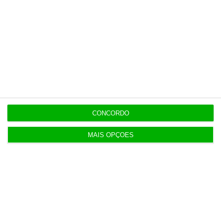
Assine já
Veja todos os planos
CONCORDO
Últimas
MAIS OPÇÕES
9:07
Quando Diego Maradona entra na conversa sobre
taxas de juro
8:59
Volta já recuperou 150 milhões de embalagens