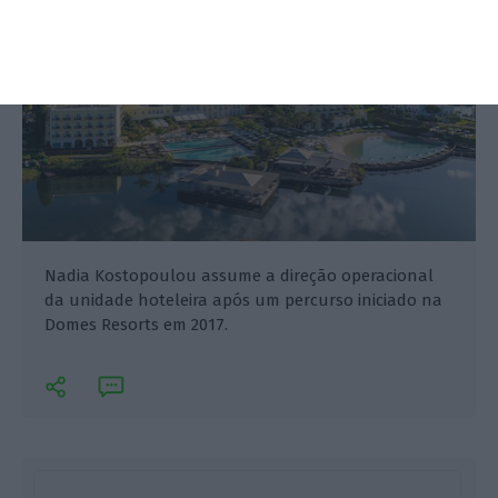
Nadia Kostopoulou assume a direção operacional
da unidade hoteleira após um percurso iniciado na
Domes Resorts em 2017.