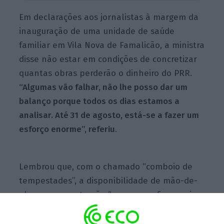
Em declarações aos jornalistas à margem da
inauguração de uma unidade de saúde
familiar em Vila Nova de Famalicão, a ministra
disse não estar em condições de concretizar
quantas obras perderão o dinheiro do PRR.
“Algumas vão falhar, não lhe posso dar um
balanço porque todos os dias estamos a
analisar. Até 31 de agosto, está-se a fazer um
esforço enorme”, referiu
.
Lembrou que, com o chamado “comboio de
tempestades”, a disponibilidade de mão-de-
obra para construção “começou a ficar mais
diminuída”.