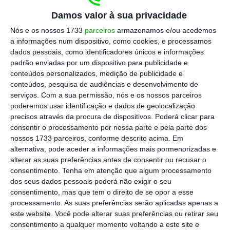
“
Houve aqui uma série de coisas, é preciso
Damos valor à sua privacidade
dizer isto, que não são previsíveis. Uma coisa
Nós e os nossos 1733
parceiros
armazenamos e/ou acedemos
lhe posso garantir é que nós estamos com os
a informações num dispositivo, como cookies, e processamos
dados pessoais, como identificadores únicos e informações
autarcas, com as nossas unidades e também
padrão enviadas por um dispositivo para publicidade e
com a Rede Nacional de Cuidados Continuados
conteúdos personalizados, medição de publicidade e
e Paliativos a trabalhar dia após dia, noite
conteúdos, pesquisa de audiências e desenvolvimento de
serviços.
Com a sua permissão, nós e os nossos parceiros
após noite, para que não se perca
, ou se perca
poderemos usar identificação e dados de geolocalização
o menos possível, de dinheiro do PRR (…). Nós
precisos através da procura de dispositivos. Poderá clicar para
vamos usar o dinheiro dentro daquilo que são
consentir o processamento por nossa parte e pela parte dos
nossos 1733 parceiros, conforme descrito acima. Em
as regras do PRR até o último cêntimo”,
alternativa, pode aceder a informações mais pormenorizadas e
garantiu.
alterar as suas preferências antes de consentir ou recusar o
consentimento.
Tenha em atenção que algum processamento
dos seus dados pessoais poderá não exigir o seu
Para o que não for possível concretizar,
consentimento, mas que tem o direito de se opor a esse
haverá outros fundos
. “Nem só de PRR vive o
processamento. As suas preferências serão aplicadas apenas a
país, nenhum país. Portanto, a seguir teremos
este website. Você pode alterar suas preferências ou retirar seu
consentimento a qualquer momento voltando a este site e
de avançar com os outros fundos,