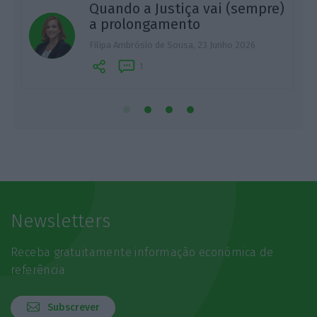
Quando a Justiça vai (sempre)
a prolongamento
S
Filipa Ambrósio de Sousa,
23 Junho 2026
1
Newsletters
Receba gratuitamente informação económica de
referência
Subscrever