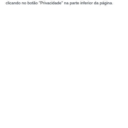
clicando no botão "Privacidade" na parte inferior da página.
naturalmente
, e também com aquilo que é o
Orçamento do Estado, quando ele for
discutido na Assembleia da República, pelos
vários partidos”, apontou.
Ministra garante que não
culpou imigrantes “de
maneira nenhuma”
A ministra da Saúde afirmou ainda que
não
culpou “de maneira nenhuma” os imigrantes
pelo aumento do número de utentes sem
médico de família, mas considerou que a
entrada em Portugal tem de ser feita “de
outra maneira”.