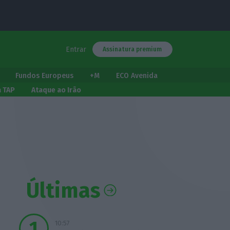
Entrar
Assinatura premium
Fundos Europeus
+M
ECO Avenida
a TAP
Ataque ao Irão
Últimas
10:57