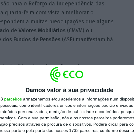
ssão para o Reforço da Independência das
 quarta-feira com vista a melhorar o
 respondem a muitas preocupações que alguns
do de Valores Mobiliários
(CMVM) ou
e dos Fundos de Pensões
(ASF) manifestam há
missão liderada pelo professor Jorge
e o poder político exercer influência sobre
ei-Quadro das Entidades Reguladores (LQER)
Damos valor à sua privacidade
des. Mas apenas no papel.
33
parceiros
armazenamos e/ou acedemos a informações num dispositi
essoais, como identificadores únicos e informações padrão enviadas 
entendimento governativo no sentido de que,
conteúdos personalizados, medição de publicidade e conteúdos, pesqui
serviços.
Com a sua permissão, nós e os nossos parceiros poderemos 
termos constitucionais, da Lei de
ção precisos através da procura de dispositivos. Poderá clicar para co
 Orçamento, as disposições contidas nestas
ossa parte e pela parte dos nossos 1733 parceiros, conforme descrit