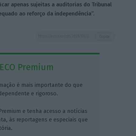
car apenas sujeitas a auditorias do Tribunal
equado ao reforço da independência”.
https://eco.sapo.pt/2026/06/24/fim-das-cativacoes-e-liberdade-para-contratar-grupo-de-especialistas-defende-maior-autonomia-financeira-dos-reguladores/
Copiar
 ECO Premium
mação é mais importante do que
dependente e rigoroso.
Premium e tenha acesso a notícias
nta, às reportagens e especiais que
ória.