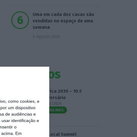
Uma em cada dez casas são
vendidas no espaço de uma
semana
6 Agosto 2026
Eventos
Fábrica 2030 – 10.º
Aniversário
vo, como cookies, e
14/10/2026
por um dispositivo
SAIBA MAIS
sa de audiências e
usar identificação e
nsentir o
o acima. Em
3.º Local Summit