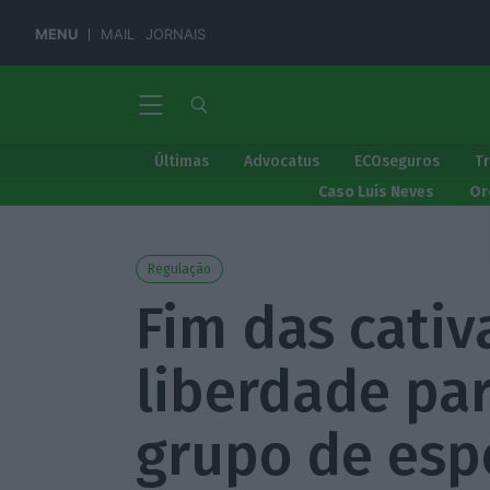
MENU
MAIL
JORNAIS
Últimas
Advocatus
ECOseguros
T
Caso Luís Neves
Or
Regulação
Fim das cativ
liberdade par
grupo de espe