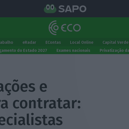
rabalho
eRadar
EContas
Local Online
Capital Verde
çamento do Estado 2027
Exames nacionais
Privatização d
ações e
a contratar:
cialistas