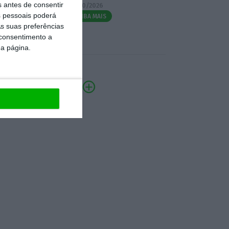
s antes de consentir
07/10/2026
 pessoais poderá
SAIBA MAIS
s suas preferências
 consentimento a
da página.