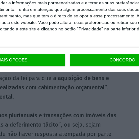
eder a informações mais pormenorizadas e alterar as suas preferência
tidas na LQER, que não é, em termos
timento.
Tenha em atenção que algum processamento dos seus dados
çado”, salienta a comissão.
nsentimento, mas que tem o direito de se opor a esse processamento. A
as a este website. Você pode alterar suas preferências ou retirar seu
tando a este site e clicando no botão "Privacidade" na parte inferior 
deram que
“seria adequado introduzir uma
ra que “normas orçamentais gerais a
ransição e utilização dos resultados líquidos”
ladoras
..
AIS OPÇÕES
CONCORDO
ação da lei para que
a aquisição de bens e
realizadas com cabimentação orçamental”,
ental
.
os plurianuais e transações com imóveis das
s a deferimento tácito”
, ou seja, sejam
e não haver resposta atempada por parte