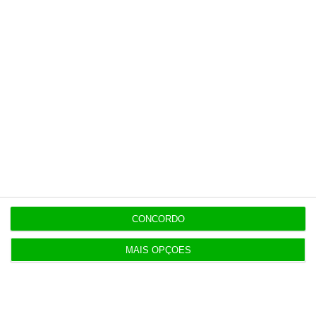
tenha acesso a notícias exclusivas, à
opinião que conta, às reportagens e
especiais que mostram o outro lado da
história.
Esta assinatura é uma forma de apoiar
o ECO e os seus jornalistas. A nossa
contrapartida é o jornalismo
independente, rigoroso e credível.
CONCORDO
Assine já
MAIS OPÇÕES
Veja todos os planos