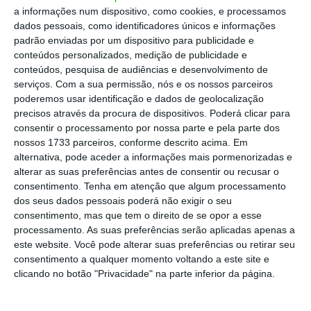
pois “
ainda não há detalhes” sobre essa
a informações num dispositivo, como cookies, e processamos
iniciativa, mas sublinhou que “é um mercado
dados pessoais, como identificadores únicos e informações
livre”
no qual os investidores tomam as suas
padrão enviadas por um dispositivo para publicidade e
conteúdos personalizados, medição de publicidade e
decisões em função das oportunidades.
conteúdos, pesquisa de audiências e desenvolvimento de
serviços.
Com a sua permissão, nós e os nossos parceiros
poderemos usar identificação e dados de geolocalização
Escolha o ECO como fonte
›
precisos através da procura de dispositivos. Poderá clicar para
Escolher
preferida no Google
consentir o processamento por nossa parte e pela parte dos
nossos 1733 parceiros, conforme descrito acima. Em
alternativa, pode aceder a informações mais pormenorizadas e
No encerramento do 43.º Congresso do PSD, a
alterar as suas preferências antes de consentir ou recusar o
21 de junho de 2026, o primeiro-ministro, Luís
consentimento.
Tenha em atenção que algum processamento
dos seus dados pessoais poderá não exigir o seu
Montenegro, anunciou a
intenção do Governo
consentimento, mas que tem o direito de se opor a esse
de criar um fundo soberano
, gerido no quadro
processamento. As suas preferências serão aplicadas apenas a
do IGCP, para permitir a intervenção do
este website. Você pode alterar suas preferências ou retirar seu
consentimento a qualquer momento voltando a este site e
Estado em setores estratégicos:
clicando no botão "Privacidade" na parte inferior da página.