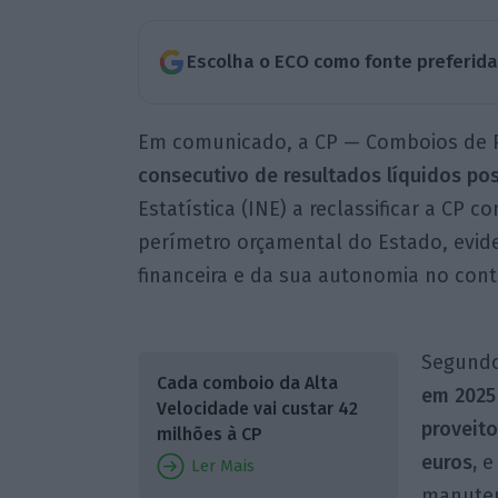
Escolha o ECO como fonte preferid
Em comunicado, a CP — Comboios de P
consecutivo de resultados líquidos pos
Estatística (INE) a reclassificar a CP
perímetro orçamental do Estado, evid
financeira e da sua autonomia no cont
Segundo
Cada comboio da Alta
em 2025
Velocidade vai custar 42
proveito
milhões à CP
euros,
e 
Ler Mais
manuten