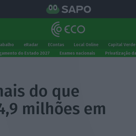
rabalho
eRadar
EContas
Local Online
Capital Verde
çamento do Estado 2027
Exames nacionais
Privatização d
mais do que
 4,9 milhões em