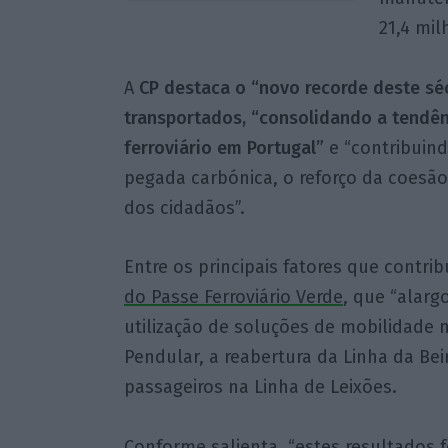
21,4 mil
A
CP destaca o “novo recorde deste sé
transportados, “consolidando a tendên
ferroviário em Portugal”
e “contribuin
pegada carbónica, o reforço da coesão 
dos cidadãos”.
Entre os principais fatores que contr
do Passe Ferroviário Verde
, que “alarg
utilização de soluções de mobilidade m
Pendular, a reabertura da Linha da Beir
passageiros na Linha de Leixões.
Conforme salienta, “estes resultado