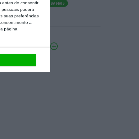
s antes de consentir
SAIBA MAIS
 pessoais poderá
s suas preferências
 consentimento a
da página.