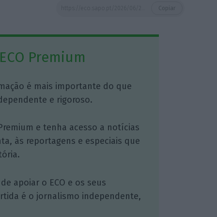
https://eco.sapo.pt/2026/06/25/lucro-da-cp-mais-do-que-duplica-para-49-milhoes-em-2025/
Copiar
 ECO Premium
mação é mais importante do que
dependente e rigoroso.
Premium e tenha acesso a notícias
nta, às reportagens e especiais que
ória.
 de apoiar o ECO e os seus
artida é o jornalismo independente,