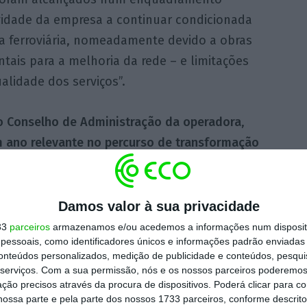
vidade da empresa a continuar condicionada
a ferroviária, nomeadamente devido a obras
ais para a melhoria da rede – e limitações
lidade dos serviços”.
o Conselho de Administração da operadora
,
 ano relevante no percurso de transformação
rticularmente desafiante para a operação
ua capacidade de evoluir, modernizar-se e
Damos valor à sua privacidade
33
parceiros
armazenamos e/ou acedemos a informações num dispositi
essoais, como identificadores únicos e informações padrão enviadas 
ado como o de “maior investimento de
conteúdos personalizados, medição de publicidade e conteúdos, pesqui
o
começado a chegar os 22 novos comboios
serviços.
Com a sua permissão, nós e os nossos parceiros poderemos 
ção precisos através da procura de dispositivos. Poderá clicar para co
e euros)
e sido assinado o contrato para a
ossa parte e pela parte dos nossos 1733 parceiros, conforme descrit