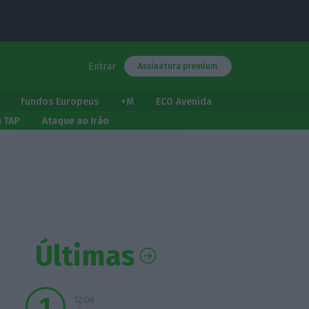
Entrar
Assinatura premium
Fundos Europeus
+M
ECO Avenida
a TAP
Ataque ao Irão
Últimas
12:06