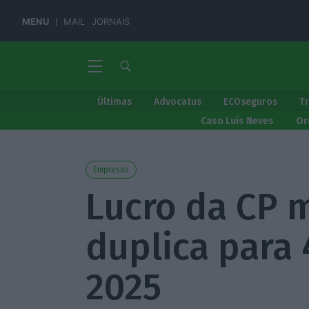
MENU
MAIL
JORNAIS
Últimas
Advocatus
ECOseguros
T
Caso Luís Neves
Or
Empresas
Lucro da CP 
duplica para
2025