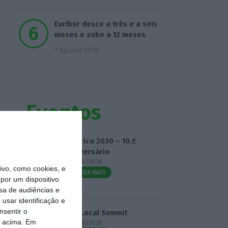
Euribor desce a três e a seis
meses e sobe a 12 meses
7 Agosto 2026
Eventos
Fábrica 2030 – 10.º
Aniversário
14/10/2026
vo, como cookies, e
SAIBA MAIS
por um dispositivo
sa de audiências e
usar identificação e
nsentir o
3.º Local Summit
o acima. Em
07/10/2026