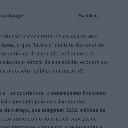
›
a no Google
Escolher
ortugal destaca tratar-se do
quarto ano
itivos
, o que “levou o Instituto Nacional de
 como entidade de mercado, retirando-a do
enciando o reforço da sua solidez económico-
exto do setor público empresarial”.
 a transportadora, o
desempenho financeiro
 foi suportado pelo crescimento dos
s de tráfego, que atingiram 282,8 milhões de
pelo aumento do volume de serviços de
ção prestados a terceiros, que ascendeu a