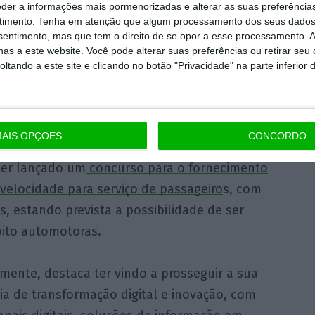
étricas
, entretanto reforçado com 36
eder a informações mais pormenorizadas e alterar as suas preferência
o da entrega do material circulante (1.064
timento.
Tenha em atenção que algum processamento dos seus dados
nsentimento, mas que tem o direito de se opor a esse processamento. A
as a este website. Você pode alterar suas preferências ou retirar seu
tando a este site e clicando no botão "Privacidade" na parte inferior 
mpre da CP neste domínio, o que permitirá
ço prestado aos passageiro
s”, enfatiza a
AIS OPÇÕES
CONCORDO
 ter lançado um
concurso para o fornecimento
velocidade para serviço de passageiro
s, com
, estando prevista a possibilidade de ser
ito automotoras.
mente, destaca ter vindo a prosseguir a sua
ia de transformação digital e inovação, com