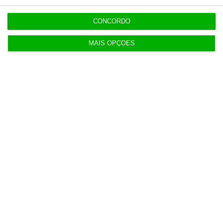
CONCORDO
Populares
MAIS OPÇÕES
“Já todos interagimos com bots maus e bons. Mais
maus do que bons”
16:59
Inscritos na Segurança Social batem recordes em
Espanha
4 Agosto 2026
Ventura diz que dívida pública evidencia “péssima
gestão”
4 Agosto 2026