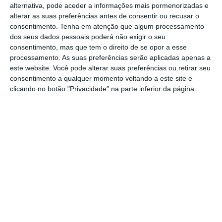
escombros, portanto é muito provável que os
alternativa, pode aceder a informações mais pormenorizadas e
números venham a aumentar
“, prevê o
alterar as suas preferências antes de consentir ou recusar o
consentimento.
Tenha em atenção que algum processamento
secretário de Estado das Comunidades.
dos seus dados pessoais poderá não exigir o seu
consentimento, mas que tem o direito de se opor a esse
Os
dois grandes sismos que foram registados
processamento. As suas preferências serão aplicadas apenas a
este website. Você pode alterar suas preferências ou retirar seu
na Venezuela, na quarta-feira, causaram pelo
consentimento a qualquer momento voltando a este site e
menos 589 mortos e 2.980 feridos
,
segundo o
clicando no botão "Privacidade" na parte inferior da página.
mais recente balanço oficial da presidente
interina da Venezuela, Delcy Rodriguez.
Portugal e outros sete países da União
Europeia vão enviar equipas de busca e
salvamento para a Venezuela.
Os sismos de magnitude 7,2 e 7,5 ocorreram a
200 quilómetros de Caracas,
com menos de