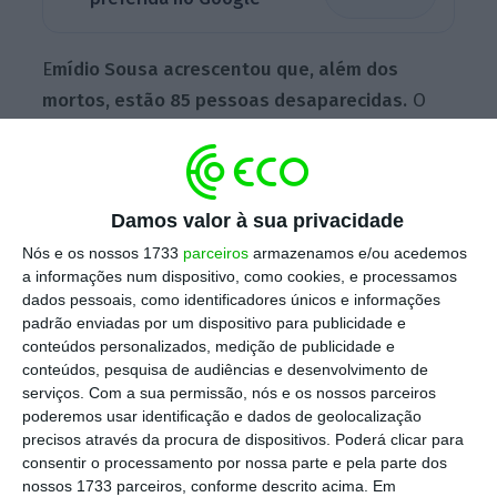
E
mídio Sousa acrescentou que, além dos
mortos, estão 85 pessoas desaparecidas.
O
secretário de Estado falava aos jornalistas,
na base aérea de Beja, antes da partida de
dois aviões KC-390 da Força Aérea Portuguesa
Damos valor à sua privacidade
que transportam um total de 64 pessoas.
Nós e os nossos 1733
parceiros
armazenamos e/ou acedemos
a informações num dispositivo, como cookies, e processamos
dados pessoais, como identificadores únicos e informações
Sismo mata pelo menos 929 e faz 3.360 feridos na
padrão enviadas por um dispositivo para publicidade e
Venezuela
conteúdos personalizados, medição de publicidade e
Ler Mais
conteúdos, pesquisa de audiências e desenvolvimento de
serviços.
Com a sua permissão, nós e os nossos parceiros
poderemos usar identificação e dados de geolocalização
“Face ao número de prédios que colapsaram,
precisos através da procura de dispositivos. Poderá clicar para
consentir o processamento por nossa parte e pela parte dos
estarão com certeza pessoas subterradas nos
nossos 1733 parceiros, conforme descrito acima. Em