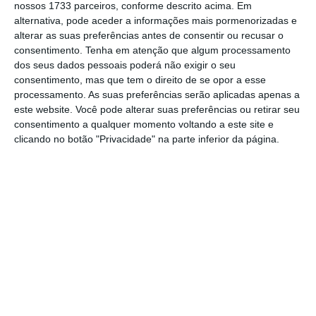
proteção de infraestruturas críticas nacionais,
nossos 1733 parceiros, conforme descrito acima. Em
alternativa, pode aceder a informações mais pormenorizadas e
por
um paradigma mais dinâmico e funcional,
alterar as suas preferências antes de consentir ou recusar o
que atribui relevo à prevenção, resposta e
consentimento.
Tenha em atenção que algum processamento
recuperação face a incidentes com impacto
dos seus dados pessoais poderá não exigir o seu
consentimento, mas que tem o direito de se opor a esse
potencial na prestação de serviços essenciais
.
processamento. As suas preferências serão aplicadas apenas a
Define também um quadro de governação
este website. Você pode alterar suas preferências ou retirar seu
partilhada, assente na articulação estreita
consentimento a qualquer momento voltando a este site e
clicando no botão "Privacidade" na parte inferior da página.
entre o Secretário-Geral do Sistema de
Segurança Interna, o Conselho Nacional de
Planeamento Civil de Emergência, as
entidades setoriais, as entidades críticas e
demais entidades fundamentais para o seu
escopo”,
pode ler-se na resolução.
O
enquadramento normativo impõe ainda
obrigações concretas às entidades críticas,