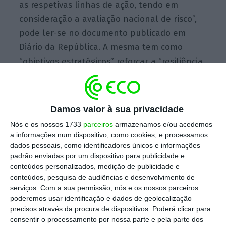
as respetivas linhas de ação, tendo em
consideração a avaliação nacional de risco”,
pode ler-se no documento publicado em
Diário da República. A mesma tem como
“objetivos estratégicos” reforçar a “resiliência
global das entidades críticas, tendo em conta
as dependências e interdependências
transfronteiriças e intersetoriais”.
Damos valor à sua privacidade
Nós e os nossos 1733
parceiros
armazenamos e/ou acedemos
a informações num dispositivo, como cookies, e processamos
Maior fatia do PTRR é para a resiliência nas
dados pessoais, como identificadores únicos e informações
infraestruturas
padrão enviadas por um dispositivo para publicidade e
conteúdos personalizados, medição de publicidade e
Ler Mais
conteúdos, pesquisa de audiências e desenvolvimento de
serviços.
Com a sua permissão, nós e os nossos parceiros
poderemos usar identificação e dados de geolocalização
“O novo regime jurídico substitui o modelo
precisos através da procura de dispositivos. Poderá clicar para
precedente, centrado iminentemente na
consentir o processamento por nossa parte e pela parte dos