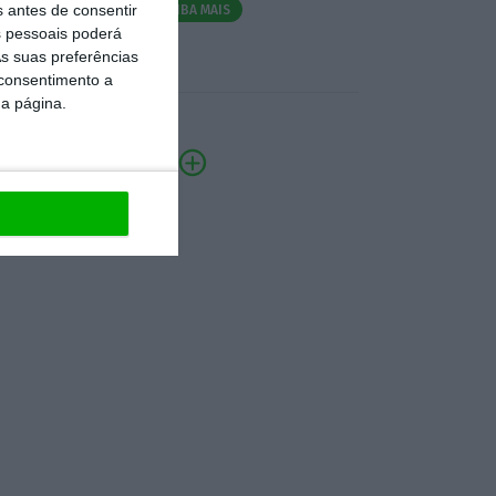
s antes de consentir
SAIBA MAIS
 pessoais poderá
s suas preferências
 consentimento a
da página.