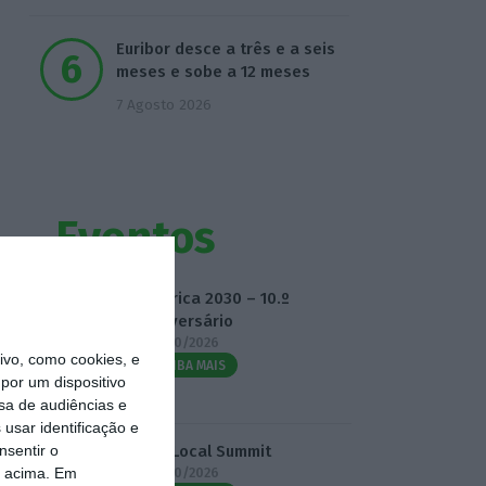
Euribor desce a três e a seis
meses e sobe a 12 meses
7 Agosto 2026
Eventos
Fábrica 2030 – 10.º
Aniversário
14/10/2026
vo, como cookies, e
SAIBA MAIS
por um dispositivo
sa de audiências e
usar identificação e
nsentir o
3.º Local Summit
o acima. Em
07/10/2026