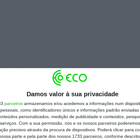
 2025”
Damos valor à sua privacidade
social persistem
33
parceiros
armazenamos e/ou acedemos a informações num dispositi
essoais, como identificadores únicos e informações padrão enviadas 
conteúdos personalizados, medição de publicidade e conteúdos, pesqui
dos a extorsão representaram cerca de 15%
serviços.
Com a sua permissão, nós e os nossos parceiros poderemos 
ção precisos através da procura de dispositivos. Poderá clicar para co
onte de custos de recuperação e perdas por
ossa parte e pela parte dos nossos 1733 parceiros, conforme descrit