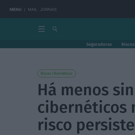
MENU
MAIL
JORNAIS
Seguradoras
Riscos
Riscos Cibernéticos
Há menos sin
cibernéticos
risco persist