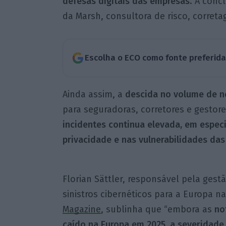
defesas digitais das empresas
. A conc
da Marsh, consultora de risco, correta
Escolha o ECO como fonte preferid
Ainda assim, a
descida no volume de n
para seguradoras, corretores e gestore
incidentes continua elevada, em espec
privacidade e nas vulnerabilidades da
Florian Sättler, responsável pela gestã
sinistros cibernéticos para a Europa n
Magazine
, sublinha que “embora as
no
caído na Europa em 2025, a severidade