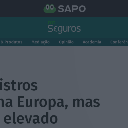
 & Produtos
Mediação
Opinião
Academia
Conferên
istros
 na Europa, mas
e elevado