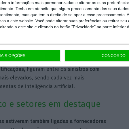
requentemente ameaças de encriptação com
eder a informações mais pormenorizadas e alterar as suas preferência
o a Insurance Business Magazine, um
estudo
timento.
Tenha em atenção que algum processamento dos seus dados
nsentimento, mas que tem o direito de se opor a esse processamento. A
os volumes de sinistros de ransomware caíram
as a este website. Você pode alterar suas preferências ou retirar seu
que o
custo médio por incidente subiu 17%
,
tando a este site e clicando no botão "Privacidade" na parte inferior 
idos
continuam a gerar perdas significativas
AIS OPÇÕES
CONCORDO
social e o
business email compromise
(BEC),
tificações
, figuram entre os
sinistros com
 mais elevados
, sendo cada vez mais
ntas de inteligência artificial.
to e setores em destaque
as estiveram também ligadas a fornecedores