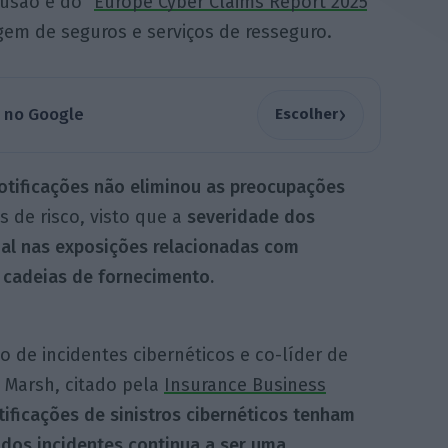
lusão é do “
Europe Cyber Claims Report 2025
”
gem de seguros e serviços de resseguro.
›
a no Google
Escolher
otificações não eliminou as preocupações
s de risco, visto que a
severidade dos
ial nas exposições relacionadas com
s cadeias de fornecimento.
o de incidentes cibernéticos e co-líder de
a Marsh, citado pela
Insurance Business
tificações de sinistros cibernéticos tenham
 dos incidentes continua a ser uma