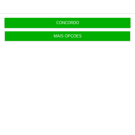
Últimas
11:49
CONCORDO
Governo alivia limites à despesa dos concelhos
em calamidade
MAIS OPÇÕES
11:27
Onde publicitar fundos europeus? Já há uma lista
oficial
11:19
Dotações para I&D dos governos da UE disparam
61% em 10 anos
11:15
Exportações de bens sobem 1,7% no primeiro
semestre