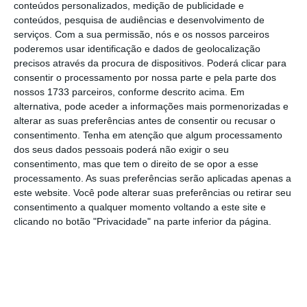
euros e foi financiada pelo Programa de
conteúdos personalizados, medição de publicidade e
conteúdos, pesquisa de audiências e desenvolvimento de
Recuperação e Resiliência (PRR), no âmbito
serviços.
Com a sua permissão, nós e os nossos parceiros
dos circuitos logísticos dos Açores, que
poderemos usar identificação e dados de geolocalização
totalizam um investimento global de 92,4
precisos através da procura de dispositivos. Poderá clicar para
consentir o processamento por nossa parte e pela parte dos
milhões de euros.
nossos 1733 parceiros, conforme descrito acima. Em
alternativa, pode aceder a informações mais pormenorizadas e
No discurso, José Manuel Bolieiro disse ainda
alterar as suas preferências antes de consentir ou recusar o
consentimento.
Tenha em atenção que algum processamento
ser dever da região “otimizar o investimento”
dos seus dados pessoais poderá não exigir o seu
dos recursos financeiros que a União Europeia
consentimento, mas que tem o direito de se opor a esse
coloca à disposição “num período curto”, já
processamento. As suas preferências serão aplicadas apenas a
este website. Você pode alterar suas preferências ou retirar seu
que “tendencialmente” esses mesmos
consentimento a qualquer momento voltando a este site e
recursos “serão reduzidos”.
clicando no botão "Privacidade" na parte inferior da página.
Com “o alargamento que a União Europeia se
propõe fazer mais a Leste, […] para
investimentos focados em competitividade e