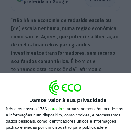
preferida no Google
“
Não há na economia de reduzida escala ou
[de] escala nenhuma, numa região económica
como são os Açores, que potencie a libertação
de meios financeiros para grandes
investimentos transformadores, sem recurso
aos fundos comunitários
. É bom que
tenhamos esta consciência”, afirmou o
governante na cerimónia de inauguração da
variante a Vila do Porto, na ilha de Santa
Maria.
Damos valor à sua privacidade
Nós e os nossos 1733
parceiros
armazenamos e/ou acedemos
a informações num dispositivo, como cookies, e processamos
A via, com uma extensão de cerca de 2,5
dados pessoais, como identificadores únicos e informações
quilómetros, custou cerca de seis milhões de
padrão enviadas por um dispositivo para publicidade e