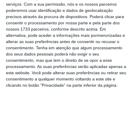
serviços.
Com a sua permissão, nós e os nossos parceiros
poderemos usar identificação e dados de geolocalização
precisos através da procura de dispositivos. Poderá clicar para
consentir o processamento por nossa parte e pela parte dos
nossos 1733 parceiros, conforme descrito acima. Em
alternativa, pode aceder a informações mais pormenorizadas e
alterar as suas preferências antes de consentir ou recusar o
consentimento.
Tenha em atenção que algum processamento
dos seus dados pessoais poderá não exigir o seu
consentimento, mas que tem o direito de se opor a esse
processamento. As suas preferências serão aplicadas apenas a
este website. Você pode alterar suas preferências ou retirar seu
consentimento a qualquer momento voltando a este site e
clicando no botão "Privacidade" na parte inferior da página.
Nota
: Se está a aceder através das apps,
carregue
aqui
para abrir o gráfico.
A
descida das taxas de juro desde o verão de
2024 ajuda a explicar esta evolução
: por um