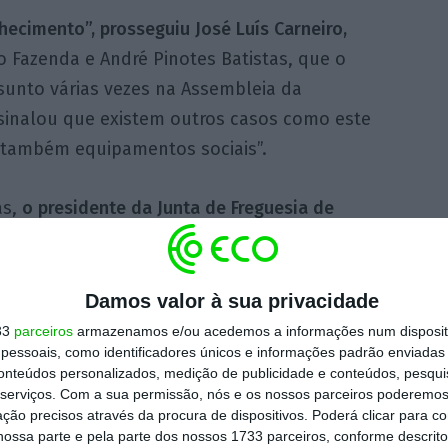
ecimento”, prosseguiu José Luís Carneiro,
 Fazenda e André Pinotes Batistas, que o
unto várias vezes na Assembleia da
ssinalou que existem outros casos como este
 também equipamentos sociais”.
as,
o presidente da Junta de Freguesia de
o pelo PS, precisou que estas 10 moradias
T3, num investimento de 1,5 milhões de euros,
24”.
Damos valor à sua privacidade
33
parceiros
armazenamos e/ou acedemos a informações num dispositi
essoais, como identificadores únicos e informações padrão enviadas 
s casas estão preparadas, prontas a habitar e
conteúdos personalizados, medição de publicidade e conteúdos, pesqui
 português definam qual é o uso das casas”,
serviços.
Com a sua permissão, nós e os nossos parceiros poderemos 
ção precisos através da procura de dispositivos. Poderá clicar para co
e Segurança Social (ISS) e o Instituto da
ossa parte e pela parte dos nossos 1733 parceiros, conforme descrit