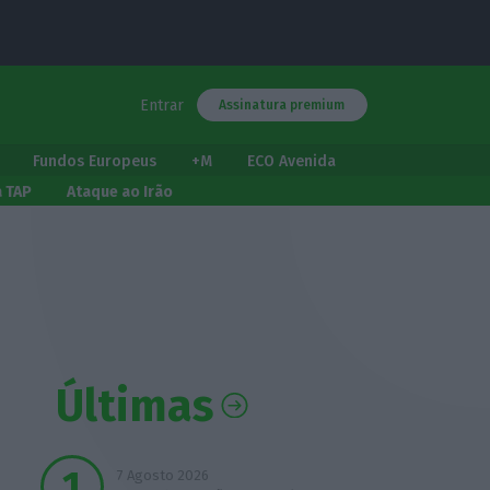
Entrar
Assinatura premium
Fundos Europeus
+M
ECO Avenida
a TAP
Ataque ao Irão
Últimas
7 Agosto 2026