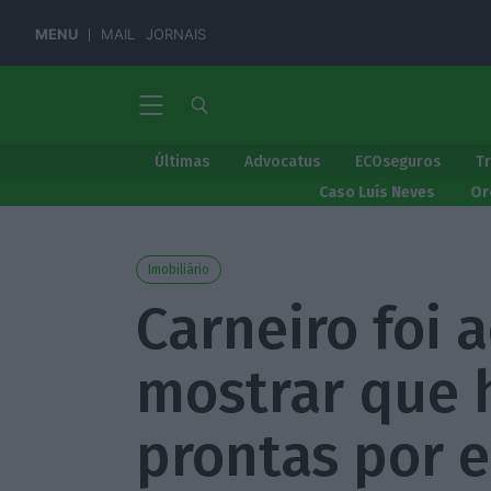
MENU
MAIL
JORNAIS
Últimas
Advocatus
ECOseguros
T
Caso Luís Neves
Or
Imobiliário
Carneiro foi 
mostrar que 
prontas por 