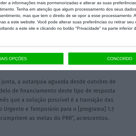
HRU) não
eder a informações mais pormenorizadas e alterar as suas preferência
timento.
Tenha em atenção que algum processamento dos seus dados
nsentimento, mas que tem o direito de se opor a esse processamento. A
a, “não conseguem identificar junto do dono
as a este website. Você pode alterar suas preferências ou retirar seu
de Azinheira dos Barros, qual será o uso
tando a este site e clicando no botão "Privacidade" na parte inferior 
s há quase 24 meses”.
As casas “foram
 a autonomização de vítimas de violência
nos”, com gestão a cargo da Fundação Padre
AIS OPÇÕES
CONCORDO
Apoio à Vítima (APAV), referiu.
 junta, a autarquia aguarda desde outubro de
delo de financiamento deste tipo de resposta
mês que a solução possível é a transição das
 Urgente e Temporário para o [programa] 1.º
e cumprirem as metas do PRR”, acrescentou.