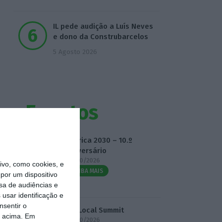
IL pede audição a Luís Neves
e dono da Construbarcelos
5 Agosto 2026
Eventos
Fábrica 2030 – 10.º
Aniversário
14/10/2026
vo, como cookies, e
SAIBA MAIS
por um dispositivo
sa de audiências e
usar identificação e
nsentir o
3.º Local Summit
o acima. Em
07/10/2026