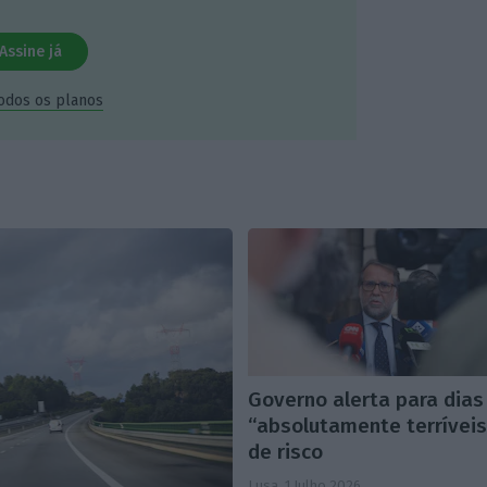
Assine já
todos os planos
Governo alerta para dias
“absolutamente terríveis
de risco
Lusa,
1 Julho 2026