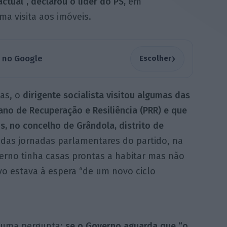
ctual”, declarou o líder do PS,
em
ma visita aos imóveis.
›
a no Google
Escolher
as, o
dirigente socialista visitou algumas das
ano de Recuperação e Resiliência (PRR) e que
, no concelho de Grândola, distrito de
das jornadas parlamentares do partido, na
verno tinha casas prontas a habitar mas não
vo estava à espera “de um novo ciclo
ez uma pergunta:
se o Governo aguarda que “o