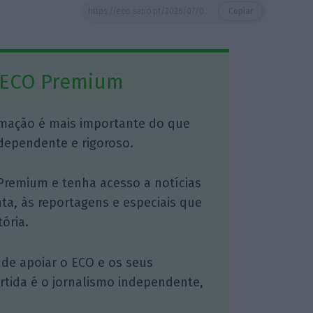
https://eco.sapo.pt/2026/07/01/carneiro-foi-ao-alentejo-mostrar-que-ha-casas-prontas-por-entregar/
Copiar
 ECO Premium
mação é mais importante do que
dependente e rigoroso.
Premium e tenha acesso a notícias
nta, às reportagens e especiais que
ória.
 de apoiar o ECO e os seus
artida é o jornalismo independente,