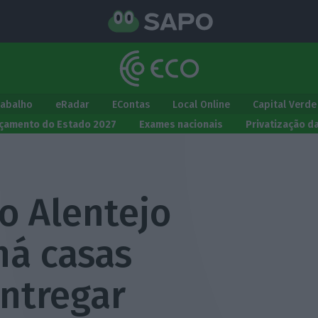
rabalho
eRadar
EContas
Local Online
Capital Verde
çamento do Estado 2027
Exames nacionais
Privatização d
ao Alentejo
há casas
entregar