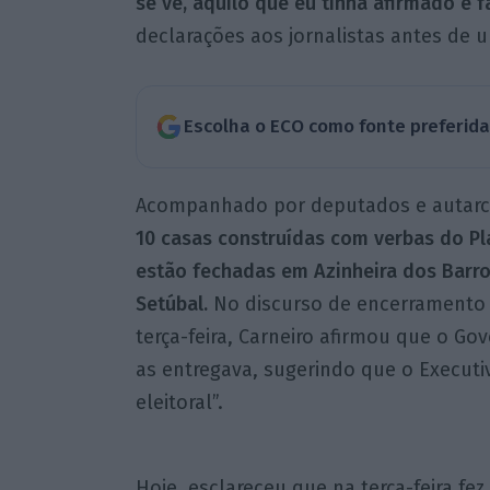
se vê, aquilo que eu tinha afirmado é fa
declarações aos jornalistas antes de u
Escolha o ECO como fonte preferid
Acompanhado por deputados e autarc
10 casas construídas com verbas do Pl
estão fechadas em Azinheira dos Barros
Setúbal.
No discurso de encerramento 
terça-feira, Carneiro afirmou que o Go
as entregava, sugerindo que o Executi
eleitoral”.
Hoje, esclareceu que na terça-feira f