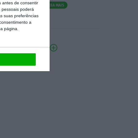
s antes de consentir
SAIBA MAIS
 pessoais poderá
s suas preferências
 consentimento a
da página.