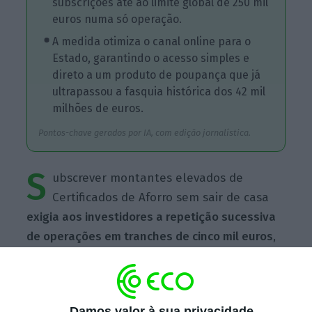
subscrições até ao limite global de 250 mil
euros numa só operação.
A medida otimiza o canal online para o
Estado, garantindo o acesso simples e
direto a um produto de poupança que já
ultrapassou a fasquia histórica dos 42 mil
milhões de euros.
Pontos-chave gerados por IA, com edição jornalística.
S
ubscrever montantes elevados de
Certificados de Aforro sem sair de casa
exigia aos investidores a repetição sucessiva
de operações em tranches de cinco mil euros
,
sob pena de terem de enfrentar as esperas
nos balcões dos CTT.
Damos valor à sua privacidade