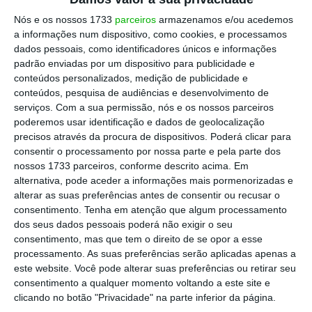
Escolha o ECO como fonte
›
Escolher
Nós e os nossos 1733
parceiros
armazenamos e/ou acedemos
preferida no Google
a informações num dispositivo, como cookies, e processamos
dados pessoais, como identificadores únicos e informações
padrão enviadas por um dispositivo para publicidade e
Esta barreira digital chegou ao fim com a
conteúdos personalizados, medição de publicidade e
integração do Documento Único de Cobrança
conteúdos, pesquisa de audiências e desenvolvimento de
(
DUC
) no
AforroNet
.
O portal do IGCP liberta-
serviços.
Com a sua permissão, nós e os nossos parceiros
poderemos usar identificação e dados de geolocalização
se dos bloqueios do tradicional pagamento
precisos através da procura de dispositivos. Poderá clicar para
de serviços e passa a aceitar a transferência
consentir o processamento por nossa parte e pela parte dos
de fundos sem qualquer teto de valor numa
nossos 1733 parceiros, conforme descrito acima. Em
alternativa, pode aceder a informações mais pormenorizadas e
operação única.
alterar as suas preferências antes de consentir ou recusar o
consentimento.
Tenha em atenção que algum processamento
dos seus dados pessoais poderá não exigir o seu
O DUC é o mecanismo habitual de liquidação
consentimento, mas que tem o direito de se opor a esse
processamento. As suas preferências serão aplicadas apenas a
de obrigações ao Estado
, desde custas
este website. Você pode alterar suas preferências ou retirar seu
judiciais a impostos. Ao substituir o clássico
consentimento a qualquer momento voltando a este site e
“Pagamento de Serviços”, que se encontrava
clicando no botão "Privacidade" na parte inferior da página.