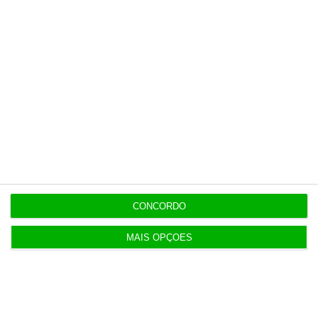
independente, rigoroso e credível.
Assine já
Veja todos os planos
Últimas
CONCORDO
MAIS OPÇÕES
11:49
Governo alivia limites à despesa dos concelhos
em calamidade