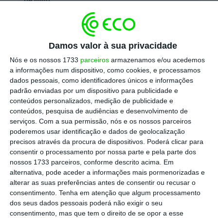
de julho
Ler Mais
“Os primeiros equipamentos chegarão em
Damos valor à sua privacidade
2029 e chegarão em 2030.
Estamos a falar de
Nós e os nossos 1733
parceiros
armazenamos e/ou acedemos
a informações num dispositivo, como cookies, e processamos
satélites, fragatas, veículos blindados e
dados pessoais, como identificadores únicos e informações
outros veículos, sistemas antiaéreos,
padrão enviadas por um dispositivo para publicidade e
sistemas de artilharia, drones, munições
“,
conteúdos personalizados, medição de publicidade e
conteúdos, pesquisa de audiências e desenvolvimento de
elenca.
serviços.
Com a sua permissão, nós e os nossos parceiros
poderemos usar identificação e dados de geolocalização
O ministro da Defesa destaca o que diz ser o
precisos através da procura de dispositivos. Poderá clicar para
consentir o processamento por nossa parte e pela parte dos
envolvimento das empresas portuguesas
nossos 1733 parceiros, conforme descrito acima. Em
neste processo e o impacto para a economia
alternativa, pode aceder a informações mais pormenorizadas e
nacional. “Os satélites que serão vendidos às
alterar as suas preferências antes de consentir ou recusar o
consentimento.
Tenha em atenção que algum processamento
Forças Armadas, mas s
erão vendidos no
dos seus dados pessoais poderá não exigir o seu
mundo inteiro, a serem produzidos em
consentimento, mas que tem o direito de se opor a esse