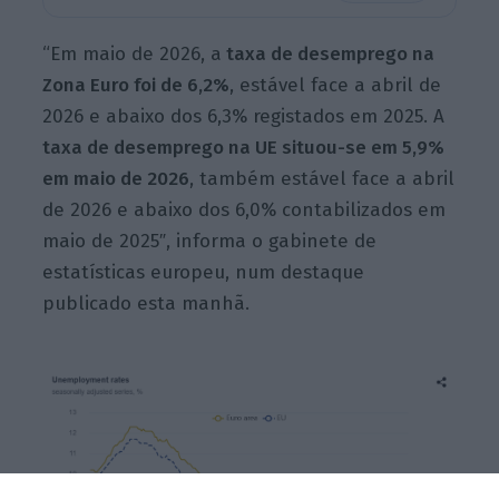
“Em maio de 2026, a
taxa de desemprego na
Zona Euro foi de 6,2%
, estável face a abril de
2026 e abaixo dos 6,3% registados em 2025. A
taxa de desemprego na UE situou-se em 5,9%
em maio de 2026
, também estável face a abril
de 2026 e abaixo dos 6,0% contabilizados em
maio de 2025″, informa o gabinete de
estatísticas europeu, num destaque
publicado esta manhã.