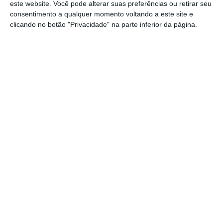
moeda
única
, como atingiu
mínimos de 2001
.
este website. Você pode alterar suas preferências ou retirar seu
consentimento a qualquer momento voltando a este site e
clicando no botão "Privacidade" na parte inferior da página.
Desemprego recua para 5,5%. É o valor mais baixo
desde 2001
Ler Mais
Já entre os demais Estados-membros, foram a
Bulgária
e a
Chéquia
a registar as
taxas de
desemprego mais baixas
em maio (ambas
2,9%), estando também o
Chipre
(3,1%), a
Polónia
(3,1%) e
Malta
(3,5%) na base da
tabela.
Em contraste, a
Finlândia destacou-se como
país da UE com a taxa de desemprego mais
elevada
(10,8%), seguindo-se
Espanha
(10,3%)