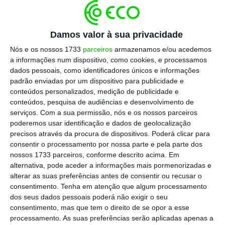
Damos valor à sua privacidade
Nós e os nossos 1733
parceiros
armazenamos e/ou acedemos
a informações num dispositivo, como cookies, e processamos
dados pessoais, como identificadores únicos e informações
padrão enviadas por um dispositivo para publicidade e
Em comparação, e conforme já
tinha
conteúdos personalizados, medição de publicidade e
adiantado
o Instituto Nacional de Estatística
conteúdos, pesquisa de audiências e desenvolvimento de
serviços.
Com a sua permissão, nós e os nossos parceiros
(INE), em
Portugal o desemprego fixou-se em
poderemos usar identificação e dados de geolocalização
5,5% em
maio
, menos 0,2 pontos percentuais
precisos através da procura de dispositivos. Poderá clicar para
do que no mês anterior e menos 0,7 pontos
consentir o processamento por nossa parte e pela parte dos
nossos 1733 parceiros, conforme descrito acima. Em
percentuais do que há um ano.
alternativa, pode aceder a informações mais pormenorizadas e
alterar as suas preferências antes de consentir ou recusar o
Com esta evolução, a taxa de desemprego
consentimento.
Tenha em atenção que algum processamento
dos seus dados pessoais poderá não exigir o seu
portuguesa não só manteve-se
abaixo da
consentimento, mas que tem o direito de se opor a esse
média do bloco comunitário e da área da
processamento. As suas preferências serão aplicadas apenas a