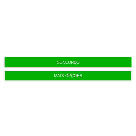
Esta assinatura é uma forma de apoiar
o ECO e os seus jornalistas. A nossa
contrapartida é o jornalismo
independente, rigoroso e credível.
Assine já
CONCORDO
Veja todos os planos
MAIS OPÇÕES
Últimas
7:02
GovHorizon entra no Espaço e coloca IA na