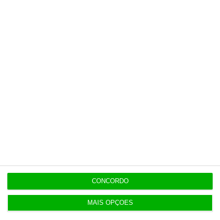
9:59
Albuquerque sem medo de desentendimentos com
Montenegro
8 Agosto 2026
Carneiro concorda com PR sobre envio de diploma
para TC
ENTREVISTA
8 Agosto 2026
“Já todos interagimos com bots maus e bons. Mais
maus do que bons”
8 Agosto 2026
CONCORDO
Polícia espanhola já pede passaporte a viajantes
de Itália
MAIS OPÇÕES