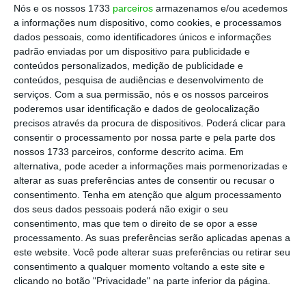
Nós e os nossos 1733
parceiros
armazenamos e/ou acedemos
Ler Mais
a informações num dispositivo, como cookies, e processamos
dados pessoais, como identificadores únicos e informações
padrão enviadas por um dispositivo para publicidade e
“
O futuro é não tripulado. A defesa será
conteúdos personalizados, medição de publicidade e
definida por sistemas autónomos capazes de
conteúdos, pesquisa de audiências e desenvolvimento de
serviços.
Com a sua permissão, nós e os nossos parceiros
operar em conjunto em diferentes domínios e
poderemos usar identificação e dados de geolocalização
em tempo real.
Com a Quantum Systems,
precisos através da procura de dispositivos. Poderá clicar para
estamos a construir uma nova geração de
consentir o processamento por nossa parte e pela parte dos
nossos 1733 parceiros, conforme descrito acima. Em
sistemas de defesa que tem o potencial de
alternativa, pode aceder a informações mais pormenorizadas e
revolucionar o setor como o conhecemos
alterar as suas preferências antes de consentir ou recusar o
hoje”, vincou Florian Seibel, coCEO e
consentimento.
Tenha em atenção que algum processamento
dos seus dados pessoais poderá não exigir o seu
cofundador da Quantum Systems, na nota de
consentimento, mas que tem o direito de se opor a esse
imprensa.
processamento. As suas preferências serão aplicadas apenas a
este website. Você pode alterar suas preferências ou retirar seu
consentimento a qualquer momento voltando a este site e
A ronda de financiamento, que mais do que
clicando no botão "Privacidade" na parte inferior da página.
duplicou o valor da empresa, foi coliderada