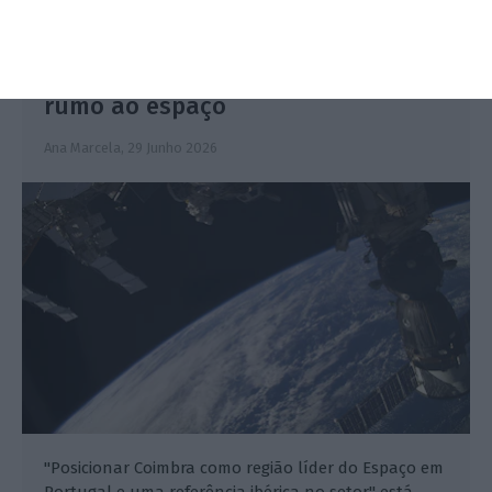
Cluster Coimbra Supernova arranca
rumo ao espaço
Ana Marcela,
29 Junho 2026
"Posicionar Coimbra como região líder do Espaço em