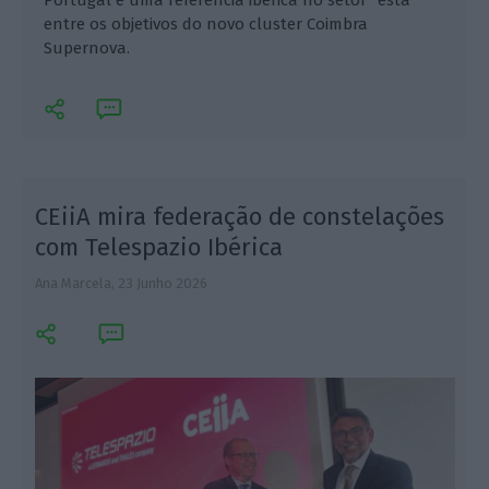
Portugal e uma referência ibérica no setor" está
entre os objetivos do novo cluster Coimbra
Supernova.
CEiiA mira federação de constelações
com Telespazio Ibérica
Ana Marcela,
23 Junho 2026
A