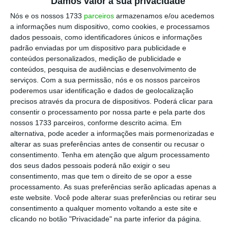
Damos valor à sua privacidade
de 1350 empregos por ano.
Nós e os nossos 1733
parceiros
armazenamos e/ou acedemos
a informações num dispositivo, como cookies, e processamos
dados pessoais, como identificadores únicos e informações
“Os salários auferidos pelos trabalhadores
padrão enviadas por um dispositivo para publicidade e
diretos e indiretos voltaram a circular na
conteúdos personalizados, medição de publicidade e
economia nacional, gerando mais 548 milhões
conteúdos, pesquisa de audiências e desenvolvimento de
serviços.
Com a sua permissão, nós e os nossos parceiros
de euros em produção induzida,
305 milhões
poderemos usar identificação e dados de geolocalização
de euros em VAB induzido e apoiando
precisos através da procura de dispositivos. Poderá clicar para
aproximadamente 935 postos de trabalho por
consentir o processamento por nossa parte e pela parte dos
nossos 1733 parceiros, conforme descrito acima. Em
ano”, destaca ainda a análise.
alternativa, pode aceder a informações mais pormenorizadas e
alterar as suas preferências antes de consentir ou recusar o
consentimento.
Tenha em atenção que algum processamento
Agência Espacial abre “roteiro” para astronauta
dos seus dados pessoais poderá não exigir o seu
luso
consentimento, mas que tem o direito de se opor a esse
Ler Mais
processamento. As suas preferências serão aplicadas apenas a
este website. Você pode alterar suas preferências ou retirar seu
consentimento a qualquer momento voltando a este site e
Feitas as contas, o estudo aponta que por
clicando no botão "Privacidade" na parte inferior da página.