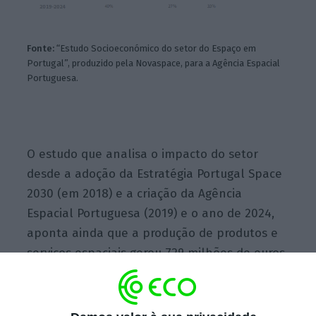
Fonte:
“Estudo Socioeconómico do setor do Espaço em
Portugal”, produzido pela Novaspace, para a Agência Espacial
Portuguesa.
O estudo que analisa o impacto do setor
desde a adoção da Estratégia Portugal Space
2030 (em 2018) e a criação da Agência
Espacial Portuguesa (2019) e o ano de 2024,
aponta ainda que a produção de produtos e
serviços espaciais gerou 729 milhões de euros
em produção indireta através da cadeia de
abastecimento, valor a que soma 350 milhões
de euros em VAB indireto e criando mais cerca