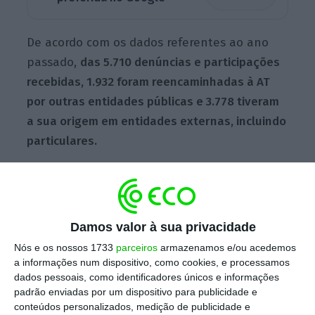
De acordo com os dados referentes ao ano
passado,
das 5.710 denúncias e participações
recebidas, 1.932 foram reencaminhadas à AT
por outras entidades públicas e 3.778 tiveram
a sua origem em entidades externas, incluindo
particulares.
Há mais 382 grandes contribuintes sob supervisão
especial
Damos valor à sua privacidade
Ler Mais
Nós e os nossos 1733
parceiros
armazenamos e/ou acedemos
a informações num dispositivo, como cookies, e processamos
O relatório da autoria da Secretária de
dados pessoais, como identificadores únicos e informações
padrão enviadas por um dispositivo para publicidade e
Estados dos Assuntos Fiscais, Cláudia Reis
conteúdos personalizados, medição de publicidade e