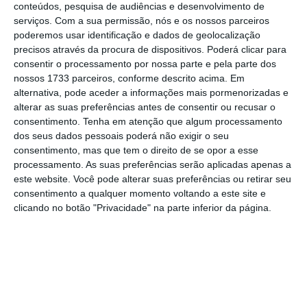
Duarte, entre os assuntos objeto das
conteúdos, pesquisa de audiências e desenvolvimento de
denúncias analisadas na AT, em 2025,
serviços.
Com a sua permissão, nós e os nossos parceiros
poderemos usar identificação e dados de geolocalização
destacam-se as
situações relacionadas com a
precisos através da procura de dispositivos. Poderá clicar para
omissão de rendimentos (52%) e com o
consentir o processamento por nossa parte e pela parte dos
arrendamento (13%).
nossos 1733 parceiros, conforme descrito acima. Em
alternativa, pode aceder a informações mais pormenorizadas e
alterar as suas preferências antes de consentir ou recusar o
No que toca
ao número de processos criminais
consentimento.
Tenha em atenção que algum processamento
instaurados, verificou-se um aumento de 6%
dos seus dados pessoais poderá não exigir o seu
consentimento, mas que tem o direito de se opor a esse
em 2025
, face ao ano anterior, para 5.184, e
processamento. As suas preferências serão aplicadas apenas a
um acréscimo do nível de extinção de 10%,
este website. Você pode alterar suas preferências ou retirar seu
resultando num aumento da taxa de
consentimento a qualquer momento voltando a este site e
clicando no botão "Privacidade" na parte inferior da página.
realização em 3,7 pontos percentuais (pp.),
passando de 85,3%, em 2024 para 89%, em
2025.
Dos crimes registados pela AT, o abuso de