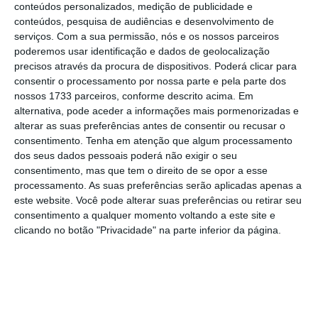
conteúdos personalizados, medição de publicidade e
proximidade, controlo e autonomia
conteúdos, pesquisa de audiências e desenvolvimento de
sobre a evolução da ferramenta ao
serviços.
Com a sua permissão, nós e os nossos parceiros
serviço da advocacia em Portugal.
poderemos usar identificação e dados de geolocalização
precisos através da procura de dispositivos. Poderá clicar para
consentir o processamento por nossa parte e pela parte dos
Atualização diária
— integração contínua
nossos 1733 parceiros, conforme descrito acima. Em
da legislação e da jurisprudência
alternativa, pode aceder a informações mais pormenorizadas e
alterar as suas preferências antes de consentir ou recusar o
nacionais mais recentes na base de
consentimento.
Tenha em atenção que algum processamento
conhecimento do sistema.
dos seus dados pessoais poderá não exigir o seu
consentimento, mas que tem o direito de se opor a esse
processamento. As suas preferências serão aplicadas apenas a
Equipa e tecnologia de excelência
—
este website. Você pode alterar suas preferências ou retirar seu
desenvolvido com a tecnologia do
consentimento a qualquer momento voltando a este site e
LIACC/FEUP e por uma equipa técnica
clicando no botão "Privacidade" na parte inferior da página.
altamente qualificada e estável, na
vanguarda do conhecimento em
Inteligência Artificial.