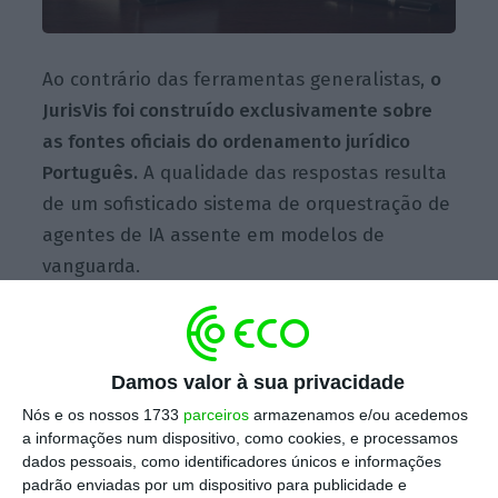
Ao contrário das ferramentas generalistas,
o
JurisVis foi construído exclusivamente sobre
as fontes oficiais do ordenamento jurídico
Português.
A qualidade das respostas resulta
de um sofisticado sistema de orquestração de
agentes de IA assente em modelos de
vanguarda.
Entre os elementos que distinguem a
plataforma estão:
Damos valor à sua privacidade
Nós e os nossos 1733
parceiros
armazenamos e/ou acedemos
Soberania e especialização nacional
—
a informações num dispositivo, como cookies, e processamos
pensada de raiz para o ecossistema
dados pessoais, como identificadores únicos e informações
jurídico português, numa lógica de maior
padrão enviadas por um dispositivo para publicidade e