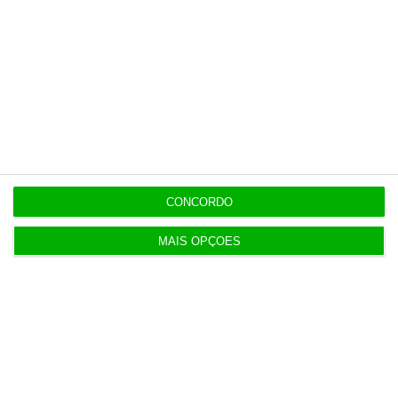
A Hipérbole Pioneira é uma empresa
portuguesa dedicada ao desenvolvimento de
soluções de Inteligência Artificial, Visão
Artificial, Automação com IA e Robótica. O
JurisVis representa a aplicação destas
competências ao setor jurídico.
CONCORDO
MAIS OPÇÕES
Artigo com o Apoio de:
1