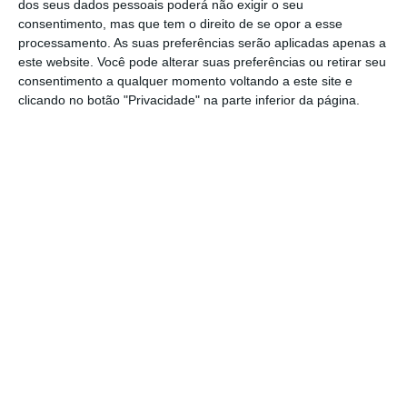
dos seus dados pessoais poderá não exigir o seu
consentimento, mas que tem o direito de se opor a esse
processamento. As suas preferências serão aplicadas apenas a
1
este website. Você pode alterar suas preferências ou retirar seu
consentimento a qualquer momento voltando a este site e
clicando no botão "Privacidade" na parte inferior da página.
https://eco.sapo.pt/2026/07/03/luisa-neto-eleita-provedora-de-justica-a-segunda-tentativa/
Copiar
Assine o ECO Premium
No momento em que a informação é
mais importante do que nunca, apoie
o jornalismo independente e rigoroso.
De que forma? Assine o ECO Premium e
tenha acesso a notícias exclusivas, à
opinião que conta, às reportagens e