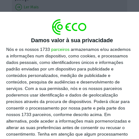
Ler Mais
Na primeira votação a 12 de junho, a
nova
provedora da Justiça obteve 131 votos
Damos valor à sua privacidade
favoráveis, 58 brancos e 18 nulos, num total
Nós e os nossos 1733
parceiros
armazenamos e/ou acedemos
de 207 deputados que votaram.
A eleição
a informações num dispositivo, como cookies, e processamos
requer uma maioria de dois terços de
dados pessoais, como identificadores únicos e informações
padrão enviadas por um dispositivo para publicidade e
aprovação.
conteúdos personalizados, medição de publicidade e
conteúdos, pesquisa de audiências e desenvolvimento de
serviços.
Com a sua permissão, nós e os nossos parceiros
Nessa mesma votação, o antigo secretário de
poderemos usar identificação e dados de geolocalização
precisos através da procura de dispositivos. Poderá clicar para
Estado socialista Tiago Antunes, proposto
consentir o processamento por nossa parte e pela parte dos
pelo PS para provedor de Justiça, alcançou
nossos 1733 parceiros, conforme descrito acima. Em
um resultado inferior a dois terços, tendo
alternativa, pode aceder a informações mais pormenorizadas e
alterar as suas preferências antes de consentir ou recusar o
apenas 104 votos favoráveis num total de 230
consentimento.
Tenha em atenção que algum processamento
deputados.