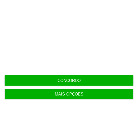
3 Agosto 2026
Deloitte Legal Telles assessora sócios da Bruma
4 Agosto 2026
Águas de Portugal alvo de ciberataque
4 Agosto 2026
Destroços de foguetão da SpaceX deverão colidir
CONCORDO
com Lua
MAIS OPÇÕES
5 Agosto 2026
O dia em direto nos mercados e na economia – 6
de agosto
6 Agosto 2026