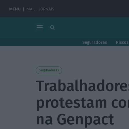
MENU
MAIL
JORNAIS
Seguradoras
Riscos
Seguradoras
Trabalhadore
protestam co
na Genpact