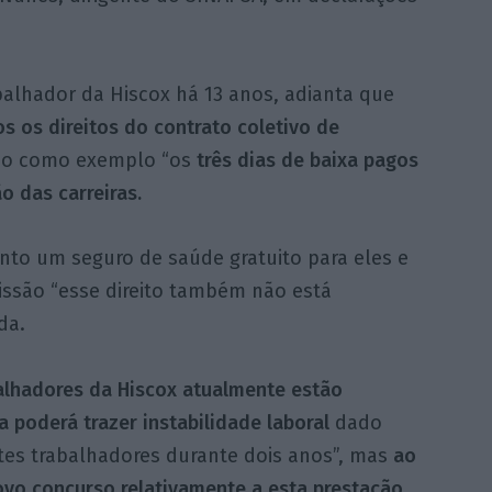
abalhador da Hiscox há 13 anos, adianta que
s os direitos do contrato coletivo de
do como exemplo “os
três dias de baixa pagos
o das carreiras.
to um seguro de saúde gratuito para eles e
issão “esse direito também não está
da.
alhadores da Hiscox atualmente estão
 poderá trazer instabilidade laboral
dado
tes trabalhadores durante dois anos”, mas
ao
vo concurso relativamente a esta prestação