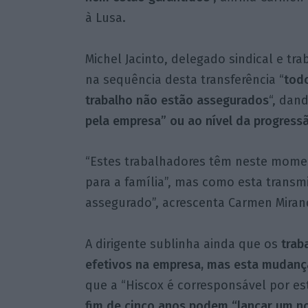
à Lusa.
Michel Jacinto, delegado sindical e tr
na sequência desta transferência “
todo
trabalho não estão assegurados
“, dan
pela empresa” ou ao nível da progressã
“Estes trabalhadores têm neste momen
para a família”, mas como esta transm
assegurado”, acrescenta Carmen Miran
A dirigente sublinha ainda que os
trab
efetivos na empresa, mas esta mudança
que a “Hiscox é corresponsável por es
fim de cinco anos podem “lançar um no