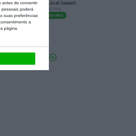
s antes de consentir
3.º Local Summit
 pessoais poderá
07/10/2026
s suas preferências
SAIBA MAIS
 consentimento a
da página.