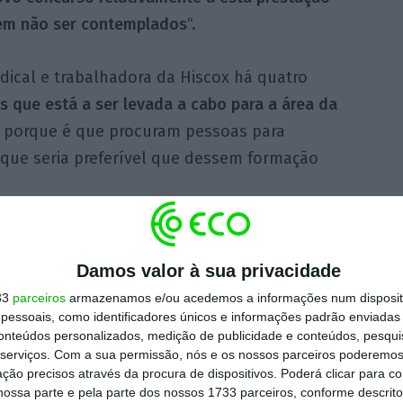
dem não ser contemplados
“.
dical e trabalhadora da Hiscox há quatro
 que está a ser levada a cabo para a área da
os porque é que procuram pessoas para
 que seria preferível que dessem formação
ão foi anunciada “há cerca de dois meses” e
a de 90 trabalhadores da Hiscox
em Portugal,
Damos valor à sua privacidade
rca de “200 pessoas” dado que há uma outra
33
parceiros
armazenamos e/ou acedemos a informações num dispositi
essoais, como identificadores únicos e informações padrão enviadas 
 Portugal.
conteúdos personalizados, medição de publicidade e conteúdos, pesqui
serviços.
Com a sua permissão, nós e os nossos parceiros poderemos 
so, que os
trabalhadores não estão contra a
ção precisos através da procura de dispositivos. Poderá clicar para co
ossa parte e pela parte dos nossos 1733 parceiros, conforme descrit
reitos
que está associada e a
não