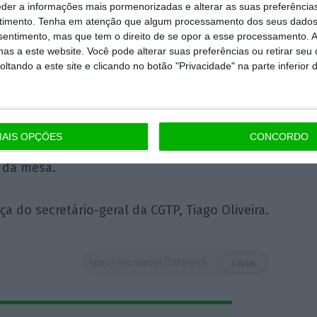
eder a informações mais pormenorizadas e alterar as suas preferência
timento.
Tenha em atenção que algum processamento dos seus dados
nsentimento, mas que tem o direito de se opor a esse processamento. A
as a este website. Você pode alterar suas preferências ou retirar seu
ve “pelo menos
trabalhadores” que se
tando a este site e clicando no botão "Privacidade" na parte inferior 
imento e receberam da empresa a informação
AIS OPÇÕES
CONCORDO
ar”, escusando-se, contudo, a antecipar que
 da mesa.
 do secretário-geral da CGTP, Tiago Oliveira.
https://eco.sapo.pt/2026/07/03/trabalhadores-da-hiscox-protestam-contra-integracao-na-genpact/
Copiar