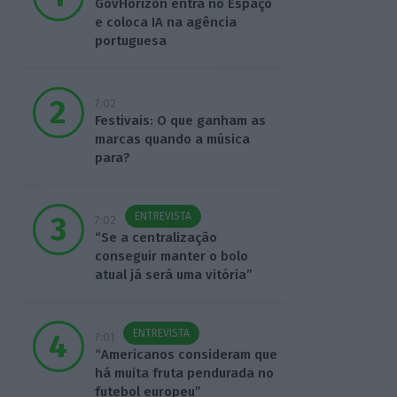
GovHorizon entra no Espaço
e coloca IA na agência
portuguesa
7:02
Festivais: O que ganham as
marcas quando a música
para?
ENTREVISTA
7:02
“Se a centralização
conseguir manter o bolo
atual já será uma vitória”
ENTREVISTA
7:01
“Americanos consideram que
há muita fruta pendurada no
futebol europeu”