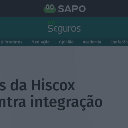
 & Produtos
Mediação
Opinião
Academia
Conferên
s da Hiscox
ntra integração