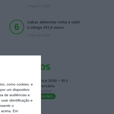
5 Agosto 2026
Cabaz alimentar volta a subir
e atinge 253,6 euros
5 Agosto 2026
Eventos
Fábrica 2030 – 10.º
vo, como cookies, e
Aniversário
por um dispositivo
14/10/2026
sa de audiências e
SAIBA MAIS
usar identificação e
nsentir o
o acima. Em