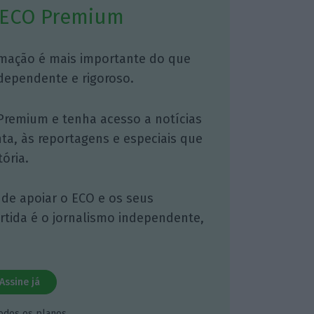
 ECO Premium
mação é mais importante do que
dependente e rigoroso.
Premium e tenha acesso a notícias
nta, às reportagens e especiais que
ória.
 de apoiar o ECO e os seus
artida é o jornalismo independente,
Assine já
todos os planos